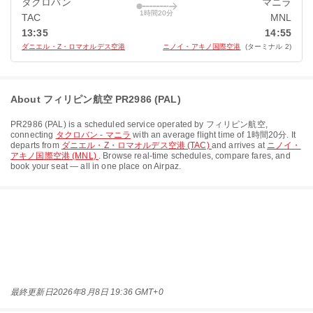
タクロバン
マニラ
1時間20分
TAC
MNL
13:35
14:55
ダニエル・Z・ロマオルデス空港
ニノイ・アキノ国際空港
(ターミナル 2)
About フィリピン航空 PR2986 (PAL)
PR2986
(
PAL
) is a scheduled service operated by
フィリピン航空
,
connecting
タクロバン - マニラ
with an average flight time of
1時間20分
. It
departs from
ダニエル・Z・ロマオルデス空港 (TAC)
and arrives at
ニノイ・
アキノ国際空港 (MNL)
. Browse real-time schedules, compare fares, and
book your seat — all in one place on Airpaz.
最終更新日
2026年8月8日 19:36 GMT+0