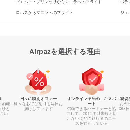
プエルト・プリンセサからマニラへのフライト
ボラ
ロハスからマニラへのフライト
ジェ
Airpazを選択する理由
肢
日々の特別オファー
オンライン予約のエキスパ
親切
宿泊施
様々なお得な割引を毎日お
ート
お客
るひと
届けしています
信頼できるパートナーと協
365
さい
力して、2011年以来数え切
れないほどの旅行者のニー
ズを満たしている