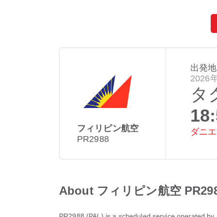
出発地
2026
タ
18
フィリピン航空
ダニエ
PR2988
About フィリピン航空 PR2988
PR2988
(
PAL
) is a scheduled service operated by