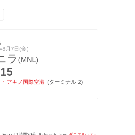
地
年8月7日(金)
ニラ
(MNL)
:15
イ・アキノ国際空港
(ターミナル 2)
t time of
1時間20分
. It departs from
ダニエル・Z・