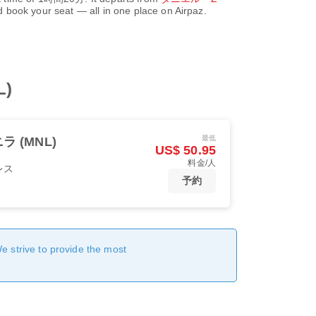
 book your seat — all in one place on Airpaz.
)
最低
ラ (MNL)
US$ 50.95
料金/人
レス
予約
We strive to provide the most