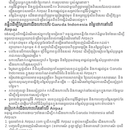
ដើម្បីជួយអ្នកក្នុងការកែប្រែការកក់ ការលុបចោល ឬសំណួរនានា។
កម្មវិធីផ្តាច់មុខ និងប្រូម៉ូសិនសមាជិក៖ រីករាយជាមួយកិច្ចព្រមព្រៀងពិសេសដែលបានរចនា
ឡើងសម្រាប់សមាជិក Airpaz និងការផ្តល់ជូនសម្រាប់តែកម្មវិធីប៉ុណ្ណោះ។
តម្លៃដ៏អស្ចារ្យ៖ យើងធានានូវកិច្ចព្រមព្រៀងផ្តាច់មុខ និងអត្រាប្រូម៉ូសិនពិសេស ដើម្បីឱ្យអ្នក
ទទួលបានអត្ថប្រយោជន៍ច្រើនបំផុតពីថវិកាធ្វើដំណើររបស់អ្នក។
គន្លឹះដើម្បីស្វែងរកជើងហោះហើរ Garuda Indonesia តម្លៃថោកនៅលើ
Airpaz
ចង់សន្សំថវិកាធ្វើដំណើររបស់អ្នកបន្ថែមទៀតទេ? អនុវត្តតាមគន្លឹះនៃការកក់ដ៏ឆ្លាតវៃទាំងនេះដើម្បី
ទទួលបានអត្ថប្រយោជន៍ច្រើនបំផុតពីរាល់ការធ្វើដំណើរនៅលើ Airpaz៖
កក់ទុកជាមុន៖ តម្លៃសំបុត្រតែងតែកើនឡើងនៅពេលថ្ងៃចេញដំណើរជិតមកដល់។
ព្យាយាមកក់ទុកមុន 4-8 សប្តាហ៍ដើម្បីទទួលបានកិច្ចព្រមព្រៀង និងតម្លៃល្អបំផុត។
បត់បែនលើកាលបរិច្ឆេទ៖ ប្រើទិដ្ឋភាពប្រតិទិនរបស់ Airpaz ដើម្បីប្រៀបធៀបតម្លៃសំបុត្រឆ្លង
កាត់កាលបរិច្ឆេទជាច្រើន។
ហោះហើរពាក់កណ្តាលសប្តាហ៍៖ ថ្ងៃអង្គារ និងថ្ងៃពុធជាធម្មតាផ្តល់នូវតម្លៃសំបុត្រថោកជាង
ជើងហោះហើរចុងសប្តាហ៍។
ស្វែងរកប្រូម៉ូសិន៖ ពិនិត្យមើលជាប្រចាំសម្រាប់លេខកូដប្រូម៉ូសិន និងការផ្តល់ជូន Garuda
Indonesia ក្នុងរយៈពេលកំណត់នៅលើទំព័រ និងទំព័រ របស់ Airpaz។
ចៀសវាងរដូវកាលមានមនុស្សច្រើន៖ វិស្សមកាលសាលារៀន ថ្ងៃឈប់សម្រាកសាធារណៈ និង
រដូវកាលបុណ្យទានធ្វើឱ្យតម្លៃសំបុត្រកើនឡើង — ធ្វើដំណើរនៅក្រៅរដូវកាលដើម្បីសន្សំប្រាក់
បន្ថែម។
កក់បញ្ចូលគ្នា និងសន្សំប្រាក់៖ កក់ជើងហោះហើរ និងការស្នាក់នៅរបស់អ្នកក្នុងការកក់តែមួយ
ដើម្បីទទួលបានការសន្សំបន្ថែម។
ទូទាត់ជាមួយកម្មវិធី Airpaz៖ លេខកូដប្រូម៉ូសិនកម្មវិធីផ្តាច់មុខ និងការបញ្ចុះតម្លៃសម្រាប់តែ
សមាជិកជារឿយៗគឺជាវិធីដ៏ល្អបំផុតក្នុងការទទួលបានតម្លៃសំបុត្រយន្តហោះទាបជាង។
របៀបកក់ជើងហោះហើរនៅលើ Airpaz
អនុវត្តតាមជំហានងាយៗទាំងនេះដើម្បីកក់ជើងហោះហើរ Garuda Indonesia នៅលើ
Airpaz៖
ចូលទៅកាន់ Airpaz.com ឬបើកកម្មវិធី Airpaz បន្ទាប់មកជ្រើសរើស ជើងហោះហើរ
បញ្ចូលទីក្រុងចេញដំណើររបស់អ្នក (ឧទាហរណ៍ គូឡាឡាំពួ) និងគោលដៅ (ឧទាហរណ៍ បាលី