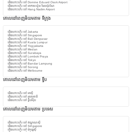
ជើងហោះហើរ ទៅ Domine Eduard Osok Airport
ជើងហោះហើរ ទៅ អាកាសយ៉ូន មែលប៊ុរណែ
ជើងហោះហើរ ទៅ Hang Nadim Airport
គោលដៅពេញនិយមតាម ទីក្រុង
ជើងហោះហើរ ទៅ Jakarta
ជើងហោះហើរ ទៅ Singapore
ជើងហោះហើរ ទៅ Bali Denpasar
ជើងហោះហើរ ទៅ Kuala Lumpur
ជើងហោះហើរ ទៅ Yogyakarta
ជើងហោះហើរ ទៅ Medan
ជើងហោះហើរ ទៅ Surabaya
ជើងហោះហើរ ទៅ Lombok Praya
ជើងហោះហើរ ទៅ Tokyo
ជើងហោះហើរ ទៅ Bandar Lampung
ជើងហោះហើរ ទៅ Sorong
ជើងហោះហើរ ទៅ Melbourne
គោលដៅពេញនិយមតាម ទ្វីប
ជើងហោះហើរ ទៅ អាស៊ី
ជើងហោះហើរ ទៅ អូសេអានី
ជើងហោះហើរ ទៅ ទ្វីបអឺរ៉ុប
គោលដៅពេញនិយមតាម ប្រទេស
ជើងហោះហើរ ទៅ ឥណ្ឌូណេស៊ី
ជើងហោះហើរ ទៅ Singapore
ជើងហោះហើរ ទៅ ម៉ាឡេស៊ី