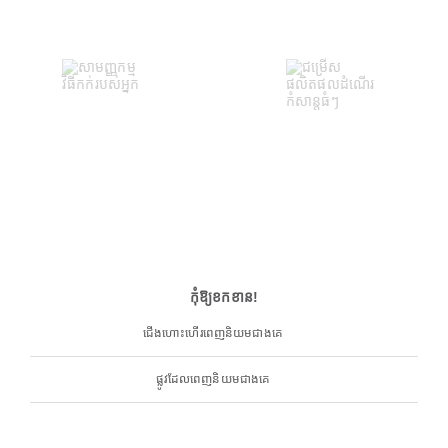
កុំឱ្យខកខាន!
ជើងហោះហើរពេញនិយមជាងគេ
ផ្លូវដែលពេញនិយមជាងគេ