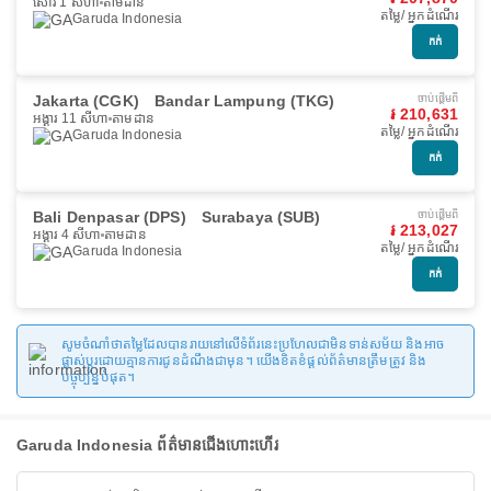
សៅរ៍ 1 សីហា
តាមដាន
តម្លៃ/ អ្នកដំណើរ
Garuda Indonesia
កក់
Jakarta (CGK)
Bandar Lampung (TKG)
ចាប់ផ្ដើមពី
៛ 210,631
អង្គារ 11 សីហា
តាមដាន
តម្លៃ/ អ្នកដំណើរ
Garuda Indonesia
កក់
Bali Denpasar (DPS)
Surabaya (SUB)
ចាប់ផ្ដើមពី
៛ 213,027
អង្គារ 4 សីហា
តាមដាន
តម្លៃ/ អ្នកដំណើរ
Garuda Indonesia
កក់
សូមចំណាំថាតម្លៃដែលបានរាយនៅលើទំព័រនេះប្រហែលជាមិនទាន់សម័យ និងអាច
ផ្លាស់ប្តូរដោយគ្មានការជូនដំណឹងជាមុន។ យើងខិតខំផ្តល់ព័ត៌មានត្រឹមត្រូវ និង
បច្ចុប្បន្នបំផុត។
Garuda Indonesia ព័ត៌មានជើងហោះហើរ