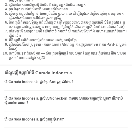
សិង្ហបុរី ឬបាងកក)
ជ្រើសរើសកាលបរិច្ឆេទធ្វើដំណើរ និងចំនួនអ្នកដំណើររបស់អ្នក
ចុច ស្វែងរក ដើម្បីមើលជើងហោះហើរដែលមាន
ប្រើតម្រងដូចជាតម្លៃ ម៉ោងចេញដំណើរ ឬរយៈពេល ដើម្បីស្វែងរកជម្រើសល្អបំផុត បន្ទាប់មក
ជ្រើសរើសជើងហោះហើរដែលអ្នកពេញចិត្ត
បំពេញព័ត៌មានលម្អិតអ្នកដំណើរឱ្យបានត្រឹមត្រូវដូចដែលបានបង្ហាញនៅលើលិខិតឆ្លងដែន ឬ
អត្តសញ្ញាណប័ណ្ណរបស់អ្នក (ឈ្មោះពេញ ថ្ងៃខែឆ្នាំកំណើត សញ្ជាតិ និងព័ត៌មានទំនាក់ទំនង)
បន្ថែមជម្រើសផ្សេងៗប្រសិនបើចាំបាច់ ដូចជាវ៉ាលី ការជ្រើសរើសកៅអី អាហារ ឬធានារ៉ាប់រងការ
ធ្វើដំណើរ
ពិនិត្យមើលព័ត៌មានលម្អិតនៃការកក់របស់អ្នកឡើងវិញ
ជ្រើសរើសវិធីសាស្រ្តទូទាត់ (កាតឥណទាន/ឥណពន្ធ ការផ្ទេរប្រាក់តាមធនាគារ PayPal ឬបង់
រំលស់)
បញ្ចប់ការទូទាត់របស់អ្នក — សំបុត្រអេឡិចត្រូនិករបស់អ្នកនឹងត្រូវបានផ្ញើទៅកាន់អ៊ីមែលរបស់
អ្នក ហើយមាននៅក្នុងកម្មវិធី
សំណួរញឹកញាប់អំពី Garuda Indonesia
តើ Garuda Indonesia ផ្តល់ប្រាក់ឧបត្ថម្ភឥវ៉ាន់ទេ?
តើ Garuda Indonesia ផ្តល់សេវា check-in តាមវេបសាយ/អនឡាញដែរឬទេ? តើវាចាប់
ផ្តើមនៅពេលណា?
តើ Garuda Indonesia ផ្តល់ជូនផ្លូវប៉ុន្មាន?