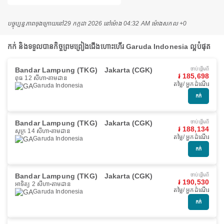
បច្ចុប្បន្នភាពចុងក្រោយនៅ
29 កក្កដា 2026 នៅ​ម៉ោង 04:32 AM ម៉ោង​សកល +0
កក់ និងទទួលបានកិច្ចព្រមព្រៀងជើងហោះហើរ Garuda Indonesia ល្អបំផុត
Bandar Lampung (TKG)
Jakarta (CGK)
ចាប់ផ្ដើមពី
៛ 185,698
ពុធ 12 សីហា
តាមដាន
តម្លៃ/ អ្នកដំណើរ
Garuda Indonesia
កក់
Bandar Lampung (TKG)
Jakarta (CGK)
ចាប់ផ្ដើមពី
៛ 188,134
សុក្រ 14 សីហា
តាមដាន
តម្លៃ/ អ្នកដំណើរ
Garuda Indonesia
កក់
Bandar Lampung (TKG)
Jakarta (CGK)
ចាប់ផ្ដើមពី
៛ 190,530
អាទិត្យ 2 សីហា
តាមដាន
តម្លៃ/ អ្នកដំណើរ
Garuda Indonesia
កក់