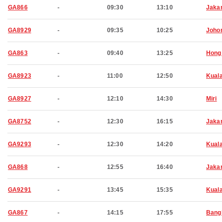
GA866
-
09:30
13:10
Jaka
GA8929
-
09:35
10:25
Joho
GA863
-
09:40
13:25
Hong
GA8923
-
11:00
12:50
Kual
GA8927
-
12:10
14:30
Miri
GA8752
-
12:30
16:15
Jaka
GA9293
-
12:30
14:20
Kual
GA868
-
12:55
16:40
Jaka
GA9291
-
13:45
15:35
Kual
GA867
-
14:15
17:55
Bang