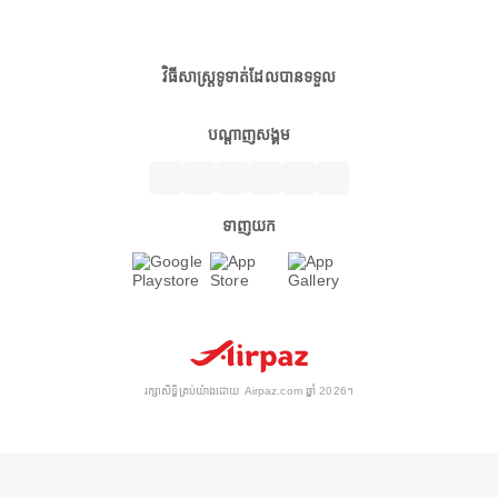
វិធីសាស្ត្រទូទាត់ដែលបានទទួល
បណ្តាញសង្គម
ទាញយក
រក្សាសិទ្ធិគ្រប់យ៉ាងដោយ Airpaz.com ឆ្នាំ 2026។