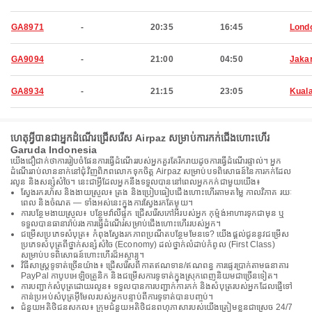
GA8971
-
20:35
16:45
Lond
GA9094
-
21:00
04:50
Jaka
GA8934
-
21:15
23:05
Kual
ហេតុអ្វីបានជាអ្នកដំណើរជ្រើសរើស Airpaz សម្រាប់ការកក់ជើងហោះហើរ
Garuda Indonesia
យើងជឿជាក់ថាការរៀបចំផែនការធ្វើដំណើររបស់អ្នកគួរតែរីករាយដូចការធ្វើដំណើរផ្ទាល់។ អ្នក
ដំណើររាប់លាននាក់នៅជុំវិញពិភពលោកទុកចិត្ត Airpaz សម្រាប់បទពិសោធន៍នៃការកក់ដែល
រលូន និងសន្សំសំចៃ។ នេះជាអ្វីដែលអ្នកនឹងទទួលបាននៅពេលអ្នកកក់ជាមួយយើង៖
ស្វែងរករហ័ស និងងាយស្រួល៖ ត្រង និងប្រៀបធៀបជើងហោះហើរតាមតម្លៃ កាលវិភាគ រយៈ
ពេល និងចំណត — ទាំងអស់នេះក្នុងការស្វែងរកតែមួយ។
ការបន្ថែមងាយស្រួល៖ បន្ថែមវ៉ាលីផ្ទុក ជ្រើសរើសកៅអីរបស់អ្នក កុម្ម៉ង់អាហារទុកជាមុន ឬ
ទទួលបានធានារ៉ាប់រងការធ្វើដំណើរសម្រាប់ជើងហោះហើររបស់អ្នក។
ជម្រើសប្រភេទសំបុត្រ៖ កំពុងស្វែងរកភាពប្រណីតបន្ថែមមែនទេ? យើងផ្តល់ជូននូវជម្រើស
ប្រភេទសំបុត្រពីថ្នាក់សន្សំសំចៃ (Economy) ដល់ថ្នាក់លំដាប់កំពូល (First Class)
សម្រាប់បទពិសោធន៍ហោះហើរដ៏អស្ចារ្យ។
វិធីសាស្រ្តទូទាត់ច្រើនយ៉ាង៖ ជ្រើសរើសពីកាតឥណទាន/ឥណពន្ធ ការផ្ទេរប្រាក់តាមធនាគារ
PayPal កាបូបអេឡិចត្រូនិក និងជម្រើសការទូទាត់ក្នុងស្រុកពេញនិយមជាច្រើនទៀត។
ការបញ្ជាក់សំបុត្រដោយរលូន៖ ទទួលបានការបញ្ជាក់ការកក់ និងសំបុត្ររបស់អ្នកដែលផ្ញើទៅ
កាន់ប្រអប់សំបុត្រអ៊ីមែលរបស់អ្នកបន្ទាប់ពីការទូទាត់បានបញ្ចប់។
ជំនួយអតិថិជនសកល៖ ក្រុមជំនួយអតិថិជនពហុភាសារបស់យើងត្រៀមខ្លួនជាស្រេច 24/7