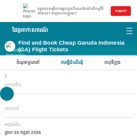
ទទួលបានច្រើនការផ្តល់ជូនពិសេសតែនៅលើកម្មវិធី
ទាញយក
Airpaz។ ទាញយកឥឡូវនេះ!
ដៃគូអាកាសចរណ៍
Find and Book Cheap Garuda Indonesia
(GA) Flight Tickets
ចំណុចមួយទៅ
ការធ្វើដំណើរជុំ
ពហុទីក្រុង
ពី
ប្រភពដើម
ទៅ
គោលដៅ
ចេញដំណើរ
ព្រហ 30 កក្កដា 2026