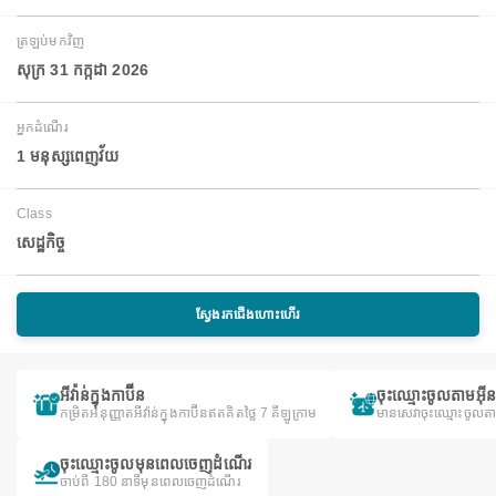
ត្រឡប់មកវិញ
សុក្រ 31 កក្កដា 2026
អ្នកដំណើរ
1 មនុស្សពេញវ័យ
Class
សេដ្ឋកិច្ច
ស្វែងរកជើងហោះហើរ
អីវ៉ាន់ក្នុងកាប៊ីន
ចុះឈ្មោះចូលតាមអ៊ី
កម្រិតអនុញ្ញាតអីវ៉ាន់ក្នុងកាប៊ីនឥតគិតថ្លៃ 7 គីឡូក្រាម
មានសេវាចុះឈ្មោះចូលត
ចុះឈ្មោះចូលមុនពេលចេញដំណើរ
ចាប់ពី 180 នាទីមុនពេលចេញដំណើរ