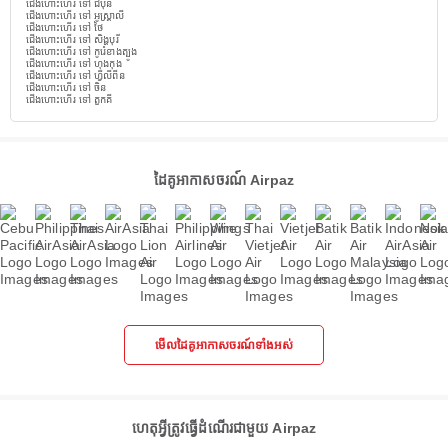
ជើងហោះហើរ ទៅ ជប៉ុន
ជើងហោះហើរ ទៅ អូស្ត្រាលី
ជើងហោះហើរ ទៅ ថៃ
ជើងហោះហើរ ទៅ សិង្ហបុរី
ជើងហោះហើរ ទៅ កូរ៉េខាងត្បូង
ជើងហោះហើរ ទៅ ហុងកុង
ជើងហោះហើរ ទៅ ហ្វីលីពីន
ជើងហោះហើរ ទៅ ចិន
ជើងហោះហើរ ទៅ តួកគី
ដៃគូអាកាសចរណ៍ Airpaz
មើលដៃគូអាកាសចរណ៍ទាំងអស់
ហេតុអ្វីត្រូវធ្វើដំណើរជាមួយ Airpaz