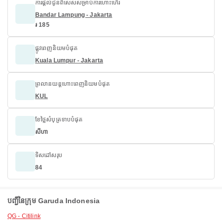
ការផ្តល់ជូនពិសេសសម្រាប់ការហោះហើរ
Bandar Lampung - Jakarta
៛ 185
ផ្លូវពេញនិយមបំផុត
Kuala Lumpur - Jakarta
ព្រលានយន្តហោះពេញនិយមបំផុត
KUL
ខែថ្លៃសំបុត្រទាបបំផុត
សីហា
ទិសដៅសរុប
84
បញ្ជីនៃក្រុម Garuda Indonesia
QG - Citilink