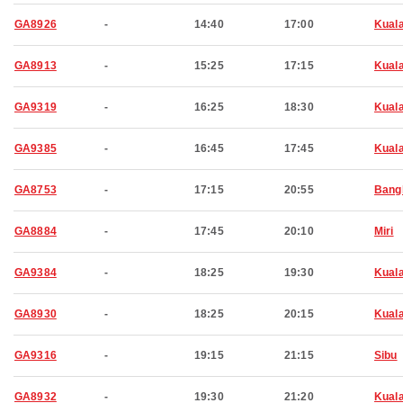
GA8926
-
14:40
17:00
Kual
GA8913
-
15:25
17:15
Kual
GA9319
-
16:25
18:30
Kual
GA9385
-
16:45
17:45
Kual
GA8753
-
17:15
20:55
Bang
GA8884
-
17:45
20:10
Miri
GA9384
-
18:25
19:30
Kual
GA8930
-
18:25
20:15
Kual
GA9316
-
19:15
21:15
Sibu
GA8932
-
19:30
21:20
Kual