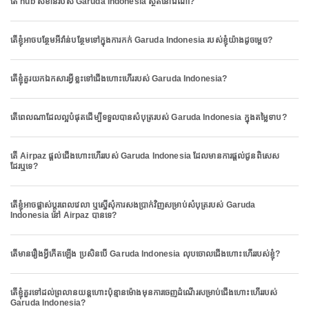
តើ hub សំខាន់របស់ Garuda Indonesia ស្ថិតនៅឯណា?
តើខ្ញុំអាចបន្ថែមអីវ៉ាន់បន្ថែមទៅក្នុងការកក់ Garuda Indonesia របស់ខ្ញុំយ៉ាងដូចម្តេច?
តើខ្ញុំគួរយកឯកសារអ្វីខ្លះទៅជើងហោះហើររបស់ Garuda Indonesia?
តើពេលណាដែលល្អបំផុតដើម្បីទទួលបានសំបុត្ររបស់ Garuda Indonesia ក្នុងតម្លៃទាប?
តើ Airpaz ផ្តល់ជើងហោះហើររបស់ Garuda Indonesia ដែលមានការផ្តល់ជូនពិសេស
ដែរឬទេ?
តើខ្ញុំអាចផ្លាស់ប្តូរពេលវេលា ឬស្នើសុំការសងប្រាក់វិញសម្រាប់សំបុត្ររបស់ Garuda
Indonesia នៅ Airpaz បានទេ?
តើមានរឿងអ្វីកើតឡើង ប្រសិនបើ Garuda Indonesia លុបចោលជើងហោះហើររបស់ខ្ញុំ?
តើខ្ញុំគួរទៅដល់ព្រលានយន្តហោះប៉ុន្មានម៉ោងមុនការចេញដំណើរសម្រាប់ជើងហោះហើររបស់
Garuda Indonesia?