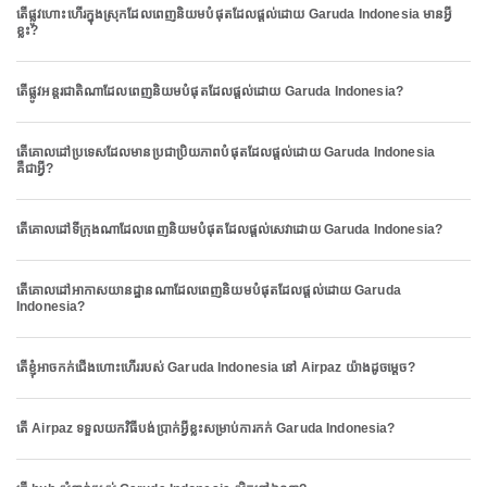
តើផ្លូវហោះហើរក្នុងស្រុកដែលពេញនិយមបំផុតដែលផ្តល់ដោយ Garuda Indonesia មានអ្វី
ខ្លះ?
តើផ្លូវអន្តរជាតិណាដែលពេញនិយមបំផុតដែលផ្តល់ដោយ Garuda Indonesia?
តើគោលដៅប្រទេសដែលមានប្រជាប្រិយភាពបំផុតដែលផ្តល់ដោយ Garuda Indonesia
គឺជាអ្វី?
តើគោលដៅទីក្រុងណាដែលពេញនិយមបំផុតដែលផ្តល់សេវាដោយ Garuda Indonesia?
តើគោលដៅអាកាសយានដ្ឋានណាដែលពេញនិយមបំផុតដែលផ្តល់ដោយ Garuda
Indonesia?
តើខ្ញុំអាចកក់ជើងហោះហើររបស់ Garuda Indonesia នៅ Airpaz យ៉ាងដូចម្តេច?
តើ Airpaz ទទួលយកវិធីបង់ប្រាក់អ្វីខ្លះសម្រាប់ការកក់ Garuda Indonesia?