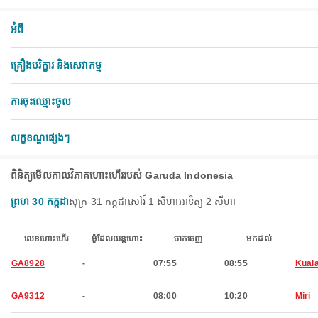
អំពី
គ្រឿងបរិក្ខារ និងសេវាកម្ម
ការចុះឈ្មោះចូល
លក្ខខណ្ឌផ្សេងៗ
ពិនិត្យ​មើល​កាលវិភាគ​ហោះហើរ​របស់ Garuda Indonesia
ព្រហ 30 កក្កដា
សុក្រ 31 កក្កដា
សៅរ៍ 1 សីហា
អាទិត្យ 2 សីហា
លេខហោះហើរ
ម៉ូដែលយន្តហោះ
ចាកចេញ
មកដល់
GA8928
-
07:55
08:55
Kual
GA9312
-
08:00
10:20
Miri