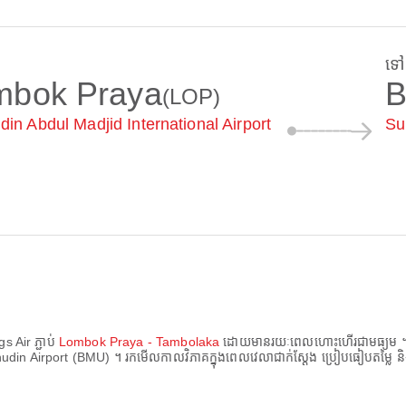
ទៅ
mbok Praya
B
(LOP)
din Abdul Madjid International Airport
Su
gs Air
ភ្ជាប់
Lombok Praya - Tambolaka
ដោយមានរយៈពេលហោះហើរជាមធ្យម
udin Airport (BMU)
។ រកមើលកាលវិភាគក្នុងពេលវេលាជាក់ស្តែង ប្រៀបធៀបតម្លៃ