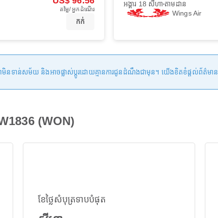
US$ 96.56
អង្គារ 18 សីហា
តាមដាន
តម្លៃ/ អ្នកដំណើរ
Wings Air
កក់
ន់សម័យ និងអាចផ្លាស់ប្តូរដោយគ្មានការជូនដំណឹងជាមុន។ យើងខិតខំផ្តល់ព័ត៌មានត្រឹមត្
 IW1836 (WON)
ខែថ្លៃសំបុត្រទាបបំផុត