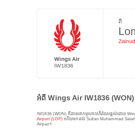
ពី
Lo
Zainud
Wings Air
IW1836
អំពី Wings Air IW1836 (WON)
IW1836
(
WON
) គឺជាសេវាកម្មហោះហើរដែលផ្តល់ដោយ
Win
Airport (LOP)
ហើយមកដល់
Sultan Muhammad Salah
Airpaz។