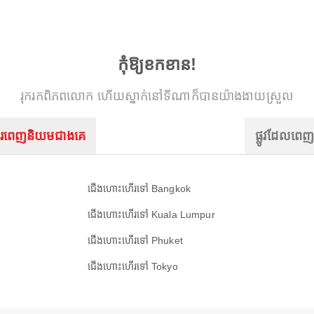
កុំឱ្យខកខាន!
រុករកពិភពលោក ហើយស្នាក់នៅទីណាក៏បានយ៉ាងងាយស្រួល
រពេញនិយមជាងគេ
ផ្លូវដែលពេ
ជើងហោះហើរទៅ Bangkok
ជើងហោះហើរទៅ Kuala Lumpur
ជើងហោះហើរទៅ Phuket
ជើងហោះហើរទៅ Tokyo