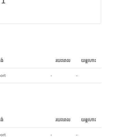
1
ង់
រយះពេល
យន្តហោះ
ort
-
-
ង់
រយះពេល
យន្តហោះ
ort
-
-