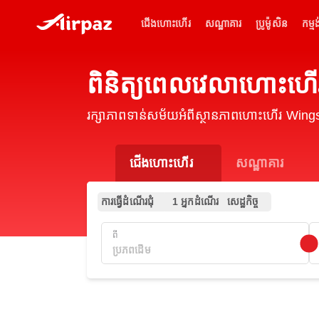
ជើងហោះហើរ
សណ្ឋាគារ
ប្រូម៉ូសិន
កម្មង
ពិនិត្យពេលវេលាហោះហ
រក្សាភាពទាន់សម័យអំពីស្ថានភាពហោះហើរ Wing
ជើងហោះហើរ
សណ្ឋាគារ
ការធ្វើដំណើរជុំ
1 អ្នកដំណើរ
សេដ្ឋកិច្ច
ពី