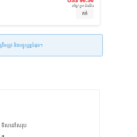
US$ 96.56
តម្លៃ/ អ្នកដំណើរ
កក់
រូវ និងបច្ចុប្បន្នបំផុត។
ទិសដៅសរុប