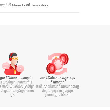
ោះហើរពី Manado ទៅ Tambolaka
ំទ្រអតិថិជនដោយអារម្មណ៍
ភាពរំភើបនៃការកក់ក្នុងស្រុក
ំនួយល្អបំផុត ក្រុមការគាំទ្រ
ពិភពលោក
ជនរបស់យើងមានសម្រាប់អ្នក
បទពិសោធន៍ការកក់ដោយឥតបារម្ភ
ជាមួយភាសាក្នុងស្រុករបស់
ជាមួយការទូទាត់ក្នុងស្រុក
អ្នក
រូបិយប័ណ្ណ និងភាសា