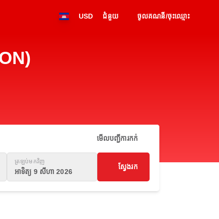
USD
ជំនួយ
ចូលគណនី/ចុះឈ្មោះ
WON)
មើលបញ្ជីការកក់
ត្រឡប់មកវិញ
ស្វែងរក
អាទិត្យ 9 សីហា 2026