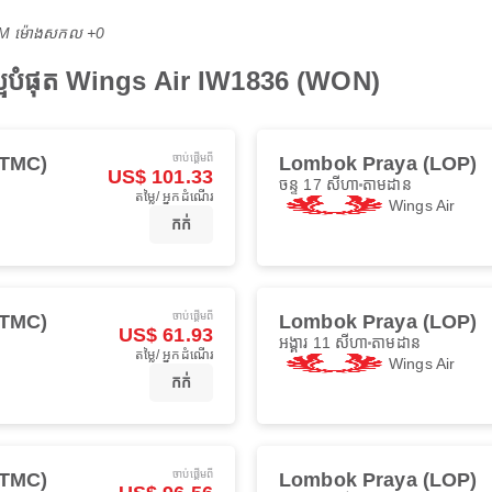
 AM ម៉ោង​សកល +0
អបំផុត Wings Air IW1836 (WON)
ចាប់ផ្ដើមពី
(TMC)
Lombok Praya (LOP)
US$ 101.33
ចន្ទ 17 សីហា
តាមដាន
តម្លៃ/ អ្នកដំណើរ
Wings Air
កក់
ចាប់ផ្ដើមពី
(TMC)
Lombok Praya (LOP)
US$ 61.93
អង្គារ 11 សីហា
តាមដាន
តម្លៃ/ អ្នកដំណើរ
Wings Air
កក់
ចាប់ផ្ដើមពី
(TMC)
Lombok Praya (LOP)