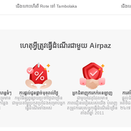
ជើងហោះហើរពី Rote ទៅ Tambolaka
ជើងហ
ហេតុអ្វីត្រូវធ្វើដំណើរជាមួយ Airpaz
ន្តធំៗ
ការផ្តល់ជូនផ្តាច់មុខរាល់ថ្ងៃ
អ្នកជំនាញការកក់អនឡាញ
ការគា
ម្រមាន
កម្មវិធីផ្សព្វផ្សាយប្រចាំថ្ងៃជាច្រើន
ជាមួយដៃគូដែលមាន
ផ្តល់ជ
ន្លែង
ជាមួយតម្លៃប្រកួតប្រជែងសម្រាប់អ្នក
ភាពជឿនលឿនរបស់យើង បំពេញ
អតិថិ
ះ
ធ្វើដំណើរទាំងអស់
តម្រូវការរបស់អ្នកធ្វើដំណើរដ៏ច្រើន
២៤/៧ 
តាំងពីឆ្នាំ 2011