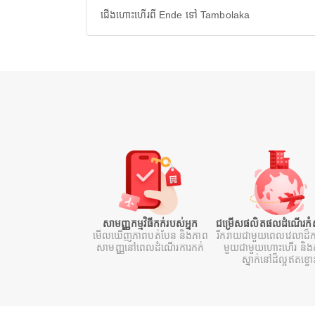
ជើងហោះហើរពី Ende ទៅ Tambolaka
សាមញ្ញកម្មវិធីកក់របស់អ្នក
ជម្រើសផលិតផលដំណើរកំសា
មើលឃើញភាពបត់បែន និងភាព
រីករាយជាមួយពេលវេលាដ៏ក
សាមញ្ញនៅពេលដំណើរការកក់
មួយជាមួយហោះហើរ និងក
ស្នាក់នៅដ៏ល្អឥតខ្ចោ