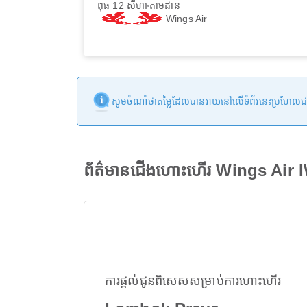
ពុធ 12 សីហា
តាមដាន
Wings Air
សូមចំណាំថាតម្លៃដែលបានរាយនៅលើទំព័រនេះប្រហែលជាមិនទា
ព័ត៌មានជើងហោះហើរ Wings Air
ការផ្តល់ជូនពិសេសសម្រាប់ការហោះហើរ