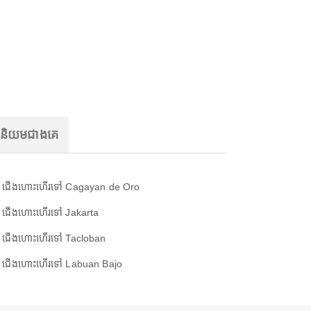
ញនិយមជាងគេ
ជើងហោះហើរទៅ Cagayan de Oro
ជើងហោះហើរទៅ Jakarta
ជើងហោះហើរទៅ Tacloban
ជើងហោះហើរទៅ Labuan Bajo