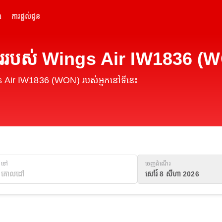
់
ការផ្តល់ជូន
ើររបស់ Wings Air IW1836 (
s Air IW1836 (WON) របស់អ្នកនៅទីនេះ
ទៅ
ចេញដំណើរ
សៅរ៍ 8 សីហា 2026