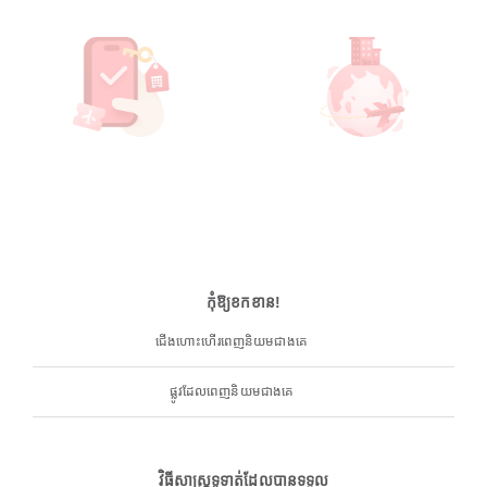
កុំឱ្យខកខាន!
ជើងហោះហើរពេញនិយមជាងគេ
ផ្លូវដែលពេញនិយមជាងគេ
វិធីសាស្ត្រទូទាត់ដែលបានទទួល