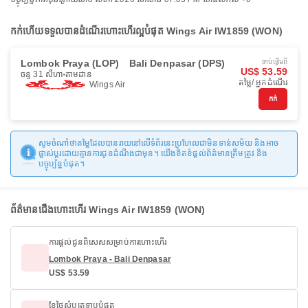
កក់ហើយទទួលបានដំណើរហោះហើរល្អបំផុត Wings Air IW1859 (WON)
Lombok Praya (LOP)
Bali Denpasar (DPS)
ចាប់ផ្ដើមពី
US$ 53.59
ចន្ទ 31 សីហា
តាមដាន
តម្លៃ/ អ្នកដំណើរ
Wings Air
កក់
សូមចំណាំថាតម្លៃដែលបានរាយនៅលើទំព័រនេះប្រហែលជាមិនទាន់សម័យ និងអាច
ផ្លាស់ប្តូរដោយគ្មានការជូនដំណឹងជាមុន។ យើងខិតខំផ្តល់ព័ត៌មានត្រឹមត្រូវ និង
បច្ចុប្បន្នបំផុត។
ព័ត៌មានជើងហោះហើរ Wings Air IW1859 (WON)
ការផ្តល់ជូនពិសេសសម្រាប់ការហោះហើរ
Lombok Praya - Bali Denpasar
US$ 53.59
ខែថ្លៃសំបុត្រទាបបំផុត