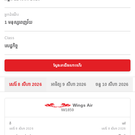
អ្នកដំណើរ
1 មនុស្សពេញវ័យ
Class
សេដ្ឋកិច្ច
ស្វែងរកជើងហោះហើរ
សៅរ៍ 8 សីហា 2026
អាទិត្យ 9 សីហា 2026
ចន្ទ 10 សីហា 2026
Wings Air
IW1859
ពី
ទៅ
សៅរ៍ 8 សីហា 2026
សៅរ៍ 8 សីហា 2026