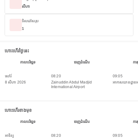
សីហា
ទិសដៅសរុប
1
ហោះហើរថ្ងៃនេះ
កាលបរិច្ឆេទ
ចេញដំណើរ
ការ
សៅរ៍
08:20
09:05
8 សីហា 2026
Zainuddin Abdul Madjid
អាកាសយានដ្ឋានអន្តរ
International Airport
ហោះហើរខាងមុខ
កាលបរិច្ឆេទ
ចេញដំណើរ
ការ
អាទិត្យ
08:20
09:05