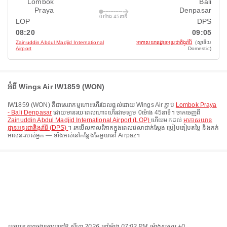
Lombok
Bali
Praya
Denpasar
0ម៉ោង 45នាទី
LOP
DPS
08:20
09:05
Zainuddin Abdul Madjid International
អាកាសយានដ្ឋានអន្តរជាតិងូរ៉ារ៉ៃ
(ស្ថានីយ
Airport
Domestic)
អំពី Wings Air IW1859 (WON)
IW1859
(
WON
) គឺជាសេវាកម្មហោះហើរដែលផ្តល់ដោយ
Wings Air
ភ្ជាប់
Lombok Praya
- Bali Denpasar
ដោយមានរយៈពេលហោះហើរជាមធ្យម
0ម៉ោង 45នាទី
។ ចាកចេញពី
Zainuddin Abdul Madjid International Airport (LOP)
ហើយមកដល់
អាកាសយាន
ដ្ឋានអន្តរជាតិងូរ៉ារ៉ៃ (DPS)
។ រកមើលកាលវិភាគក្នុងពេលវេលាជាក់ស្តែង ប្រៀបធៀបតម្លៃ និងកក់
អាសនៈរបស់អ្នក — ទាំងអស់នៅកន្លែងតែមួយនៅ Airpaz។
បច្ចុប្បន្នភាពចុងក្រោយនៅ
8 សីហា 2026 នៅ​ម៉ោង 07:03 PM ម៉ោង​សកល +0