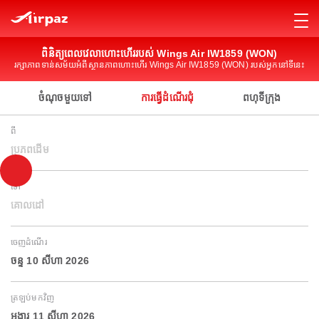
ពិនិត្យពេលវេលាហោះហើររបស់ Wings Air IW1859 (WON)
រក្សាភាពទាន់សម័យអំពីស្ថានភាពហោះហើរ Wings Air IW1859 (WON) របស់អ្នកនៅទីនេះ
ចំណុចមួយទៅ
ការធ្វើដំណើរជុំ
ពហុទីក្រុង
ពី
ប្រភពដើម
ទៅ
គោលដៅ
ចេញដំណើរ
ចន្ទ 10 សីហា 2026
ត្រឡប់មកវិញ
អង្គារ 11 សីហា 2026