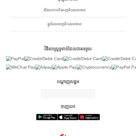
ជើងហោះហើរពេញនិយមជាងគេ
ផ្លូវដែលពេញនិយមជាងគេ
វិធីសាស្ត្រទូទាត់ដែលបានទទួល
បណ្តាញសង្គម
ទាញយក