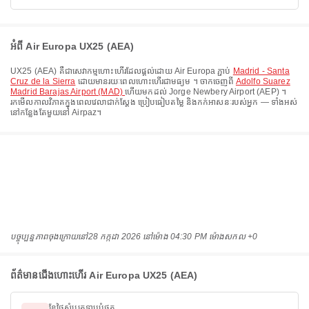
អំពី Air Europa UX25 (AEA)
UX25
(
AEA
) គឺជាសេវាកម្មហោះហើរដែលផ្តល់ដោយ
Air Europa
ភ្ជាប់
Madrid - Santa
Cruz de la Sierra
ដោយមានរយៈពេលហោះហើរជាមធ្យម
។ ចាកចេញពី
Adolfo Suarez
Madrid Barajas Airport (MAD)
ហើយមកដល់
Jorge Newbery Airport (AEP)
។
រកមើលកាលវិភាគក្នុងពេលវេលាជាក់ស្តែង ប្រៀបធៀបតម្លៃ និងកក់អាសនៈរបស់អ្នក — ទាំងអស់
នៅកន្លែងតែមួយនៅ Airpaz។
បច្ចុប្បន្នភាពចុងក្រោយនៅ
28 កក្កដា 2026 នៅ​ម៉ោង 04:30 PM ម៉ោង​សកល +0
ព័ត៌មានជើងហោះហើរ Air Europa UX25 (AEA)
ខែថ្លៃសំបុត្រទាបបំផុត