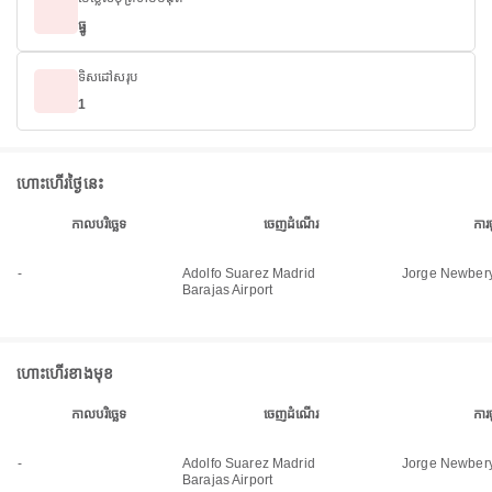
ធ្នូ
ទិសដៅសរុប
1
ហោះហើរថ្ងៃនេះ
កាលបរិច្ឆេទ
ចេញដំណើរ
ការ
-
Adolfo Suarez Madrid
Jorge Newbery
Barajas Airport
ហោះហើរខាងមុខ
កាលបរិច្ឆេទ
ចេញដំណើរ
ការ
-
Adolfo Suarez Madrid
Jorge Newbery
Barajas Airport