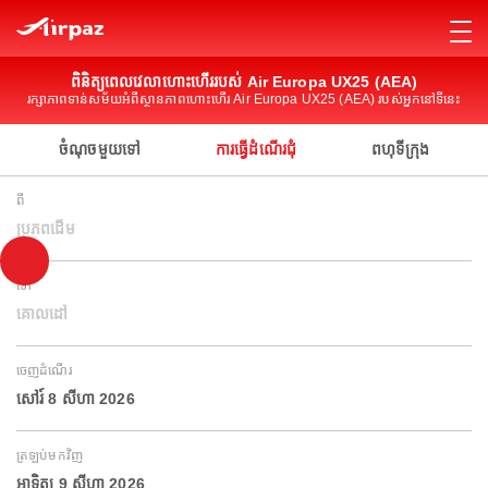
ពិនិត្យពេលវេលាហោះហើររបស់ Air Europa UX25 (AEA)
រក្សាភាពទាន់សម័យអំពីស្ថានភាពហោះហើរ Air Europa UX25 (AEA) របស់អ្នកនៅទីនេះ
ចំណុចមួយទៅ
ការធ្វើដំណើរជុំ
ពហុទីក្រុង
ពី
ប្រភពដើម
ទៅ
គោលដៅ
ចេញដំណើរ
សៅរ៍ 8 សីហា 2026
ត្រឡប់មកវិញ
អាទិត្យ 9 សីហា 2026