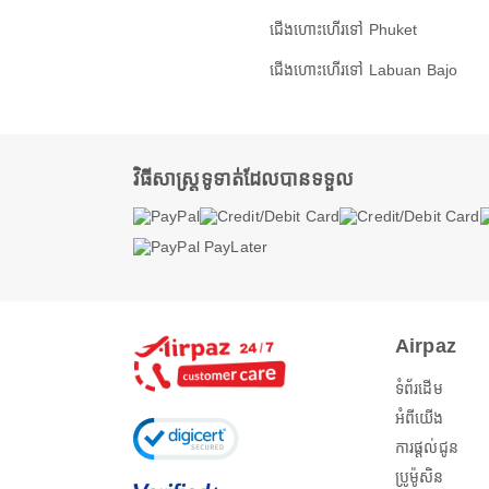
ជើងហោះហើរទៅ Phuket
ជើងហោះហើរទៅ Labuan Bajo
វិធីសាស្ត្រទូទាត់ដែលបានទទួល
Airpaz
ទំព័រដើម
អំពីយើង
ការផ្តល់ជូន
ប្រូម៉ូសិន