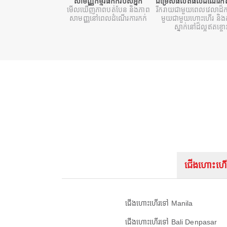
សាមញ្ញកម្មវិធីកក់របស់អ្នក
ជម្រើសផលិតផលដំណើរកំសា
មើលឃើញភាពបត់បែន និងភាព
រីករាយជាមួយពេលវេលាដ៏ក
សាមញ្ញនៅពេលដំណើរការកក់
មួយជាមួយហោះហើរ និងក
ស្នាក់នៅដ៏ល្អឥតខ្ចោ
ជើងហោះហើ
ជើងហោះហើរទៅ Manila
ជើងហោះហើរទៅ Bali Denpasar