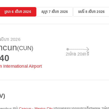
ព្រហ 6 សីហា 2026
សុក្រ 7 សីហា 2026
សៅរ៍ 8 សីហា 2026
 សីហា 2026
ncun
(CUN)
2ម៉ោង 20នាទី
:40
 International Airport
V)
Aerobus
ភ្ជាប់
Cancun - Mexico City
ដោយមានរយៈពេលហោះហើរជាមធ្យម
2ម៉ោ