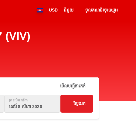
USD
ជំនួយ
ចូលគណនី/ចុះឈ្មោះ
 (VIV)
មើលបញ្ជីការកក់
ត្រឡប់មកវិញ
ស្វែងរក
សៅរ៍ 8 សីហា 2026