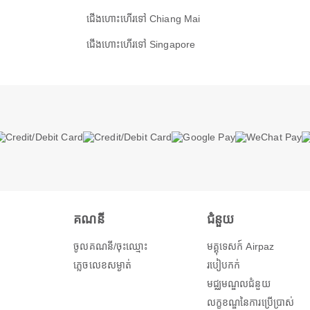
ជើងហោះហើរទៅ Chiang Mai
ជើងហោះហើរទៅ Singapore
គណនី
ជំនួយ
ចូលគណនី/ចុះឈ្មោះ
មគ្គុទេសក៍ Airpaz
ភ្លេចលេខសម្ងាត់
របៀបកក់
មជ្ឈមណ្ឌលជំនួយ
លក្ខខណ្ឌនៃការប្រើប្រាស់