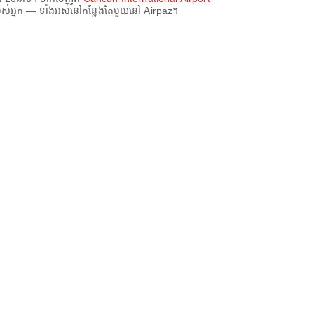
របស់អ្នក — ទាំងអស់នៅកន្លែងតែមួយនៅ Airpaz។