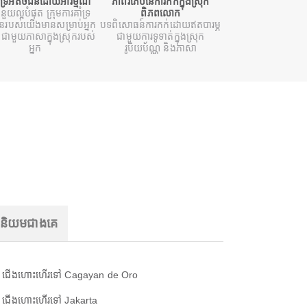
ំទ្រអតិថិជនដោយអារម្មណ៍
ភាពរំភើបនៃការកក់ក្នុងស្រុក
ំនួយល្អបំផុត ក្រុមការគាំទ្រ
ពិភពលោក
ជនរបស់យើងមានសម្រាប់អ្នក
បទពិសោធន៍ការកក់ដោយឥតបារម្ភ
ជាមួយភាសាក្នុងស្រុករបស់
ជាមួយការទូទាត់ក្នុងស្រុក
អ្នក
រូបិយប័ណ្ណ និងភាសា
ញនិយមជាងគេ
ជើងហោះហើរទៅ Cagayan de Oro
ជើងហោះហើរទៅ Jakarta