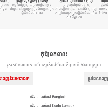
ន្តធំៗ
ការផ្តល់ជូនផ្តាច់មុខរាល់ថ្ងៃ
អ្នកជំនាញការកក់អនឡាញ
ការគា
ម្រមាន
កម្មវិធីផ្សព្វផ្សាយប្រចាំថ្ងៃជាច្រើន
ជាមួយដៃគូដែលមាន
ផ្តល់ជ
ន្លែង
ជាមួយតម្លៃប្រកួតប្រជែងសម្រាប់អ្នក
ភាពជឿនលឿនរបស់យើង បំពេញ
អតិថិ
ះ
ធ្វើដំណើរទាំងអស់
តម្រូវការរបស់អ្នកធ្វើដំណើរដ៏ច្រើន
២៤/៧ 
តាំងពីឆ្នាំ 2011
កុំឱ្យខកខាន!
រុករកពិភពលោក ហើយស្នាក់នៅទីណាក៏បានយ៉ាងងាយស្រួល
រពេញនិយមជាងគេ
ផ្លូវដែលពេ
ជើងហោះហើរទៅ Bangkok
ជើងហោះហើរទៅ Kuala Lumpur