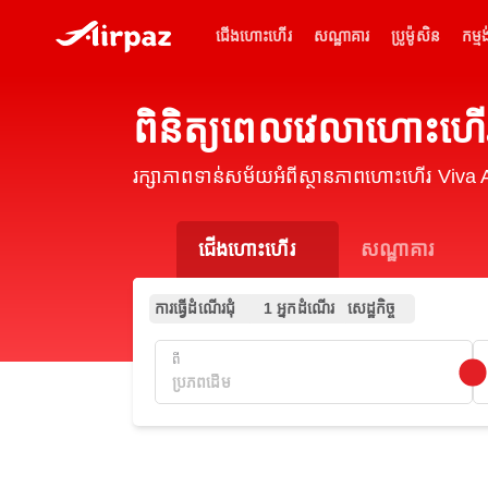
ជើងហោះហើរ
សណ្ឋាគារ
ប្រូម៉ូសិន
កម្មង
ពិនិត្យពេលវេលាហោះហ
រក្សាភាពទាន់សម័យអំពីស្ថានភាពហោះហើរ Viva
ជើងហោះហើរ
សណ្ឋាគារ
ការធ្វើដំណើរជុំ
1 អ្នកដំណើរ
សេដ្ឋកិច្ច
ពី