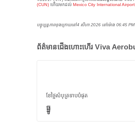
(CUN)
ហើយមកដល់
Mexico City International Airpo
បច្ចុប្បន្នភាពចុងក្រោយនៅ
4 សីហា 2026 នៅ​ម៉ោង 06:45 P
ព័ត៌មានជើងហោះហើរ Viva Aerob
ខែថ្លៃសំបុត្រទាបបំផុត
ធ្នូ