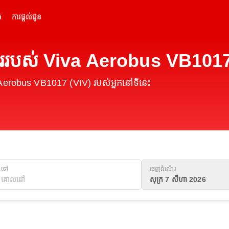
់
ការផ្តល់ជូន
ើររបស់ Viva Aerobus VB1017
 Aerobus VB1017 (VIV) របស់អ្នកនៅទីនេះ
ទៅ
ចេញដំណើរ
សុក្រ 7 សីហា 2026