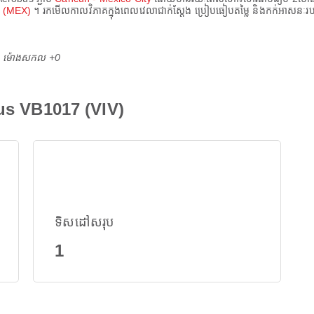
rt (MEX)
។ រកមើលកាលវិភាគក្នុងពេលវេលាជាក់ស្តែង ប្រៀបធៀបតម្លៃ និងកក់អាសនៈ
M ម៉ោង​សកល +0
us VB1017 (VIV)
ទិសដៅសរុប
1