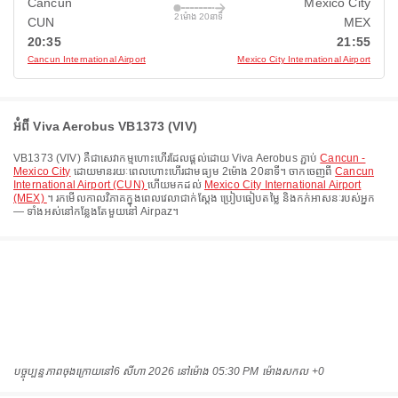
Cancun
Mexico City
2ម៉ោង 20នាទី
CUN
MEX
20:35
21:55
Cancun International Airport
Mexico City International Airport
អំពី Viva Aerobus VB1373 (VIV)
VB1373
(
VIV
) គឺជាសេវាកម្មហោះហើរដែលផ្តល់ដោយ
Viva Aerobus
ភ្ជាប់
Cancun -
Mexico City
ដោយមានរយៈពេលហោះហើរជាមធ្យម
2ម៉ោង 20នាទី
។ ចាកចេញពី
Cancun
International Airport (CUN)
ហើយមកដល់
Mexico City International Airport
(MEX)
។ រកមើលកាលវិភាគក្នុងពេលវេលាជាក់ស្តែង ប្រៀបធៀបតម្លៃ និងកក់អាសនៈរបស់អ្នក
— ទាំងអស់នៅកន្លែងតែមួយនៅ Airpaz។
បច្ចុប្បន្នភាពចុងក្រោយនៅ
6 សីហា 2026 នៅ​ម៉ោង 05:30 PM ម៉ោង​សកល +0