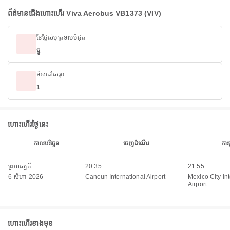
ព័ត៌មានជើងហោះហើរ Viva Aerobus VB1373 (VIV)
ខែថ្លៃសំបុត្រទាបបំផុត
ធ្នូ
ទិសដៅសរុប
1
ហោះហើរថ្ងៃនេះ
កាលបរិច្ឆេទ
ចេញដំណើរ
ការ
ព្រហស្បតិ៍
20:35
21:55
6 សីហា 2026
Cancun International Airport
Mexico City In
Airport
ហោះហើរខាងមុខ