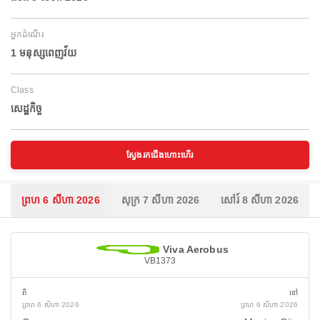
អ្នកដំណើរ
1 មនុស្សពេញវ័យ
Class
សេដ្ឋកិច្ច
ស្វែងរកជើងហោះហើរ
ព្រហ 6 សីហា 2026
សុក្រ 7 សីហា 2026
សៅរ៍ 8 សីហា 2026
Viva Aerobus
VB1373
ពី
ទៅ
ព្រហ 6 សីហា 2026
ព្រហ 6 សីហា 2026