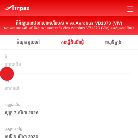
ពិនិត្យពេលវេលាហោះហើររបស់ Viva Aerobus VB1373 (VIV)
រក្សាភាពទាន់សម័យអំពីស្ថានភាពហោះហើរ Viva Aerobus VB1373 (VIV) របស់អ្នកនៅទីនេះ
ចំណុចមួយទៅ
ការធ្វើដំណើរជុំ
ពហុទីក្រុង
ពី
ប្រភពដើម
ទៅ
គោលដៅ
ចេញដំណើរ
សុក្រ 7 សីហា 2026
ត្រឡប់មកវិញ
សៅរ៍ 8 សីហា 2026