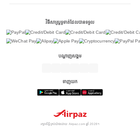
វិធីសាស្ត្រទូទាត់ដែលបានទទួល
បណ្តាញសង្គម
ទាញយក
រក្សាសិទ្ធិគ្រប់យ៉ាងដោយ Airpaz.com ឆ្នាំ 2026។