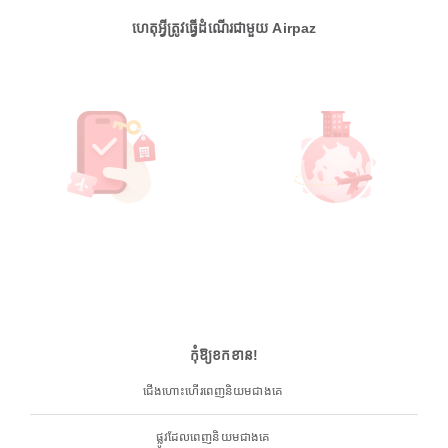
ហេតុអ្វីត្រូវធ្វើដំណើរជាមួយ Airpaz
កុំឱ្យខកខាន!
ជើងហោះហើរពេញនិយមជាងគេ
ផ្លូវដែលពេញនិយមជាងគេ