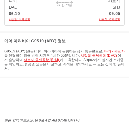
다카
샤르자
4시간 55분
DAC
SHJ
06:10
09:05
샤잘랄 국제공항
샤르자 국제공항
에어 아라비아 G9519 (ABY) 정보
G9519
(
ABY
)은(는)
에어 아라비아
이 운항하는 정기 항공편으로,
다카 - 샤르자
을 연결하며 평균 비행 시간은
4시간 55분
입니다.
샤잘랄 국제공항 (DAC)
에
서 출발하여
샤르자 국제공항 (SHJ)
에 도착합니다. Airpaz에서 실시간 스케줄
을 확인하고, 항공권 요금을 비교하고, 좌석을 예약하세요 — 모든 것이 한 곳에
서.
최근 업데이트
2026년 8월 4일 AM 07:48 GMT+0