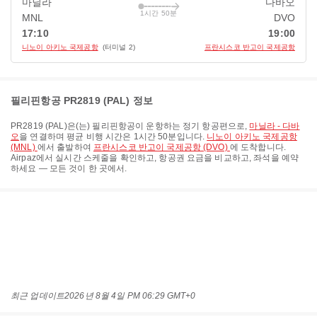
마닐라
다바오
1시간 50분
MNL
DVO
17:10
19:00
니노이 아키노 국제공항
(터미널 2)
프란시스코 반고이 국제공항
필리핀항공 PR2819 (PAL) 정보
PR2819
(
PAL
)은(는)
필리핀항공
이 운항하는 정기 항공편으로,
마닐라 - 다바
오
을 연결하며 평균 비행 시간은
1시간 50분
입니다.
니노이 아키노 국제공항
(MNL)
에서 출발하여
프란시스코 반고이 국제공항 (DVO)
에 도착합니다.
Airpaz에서 실시간 스케줄을 확인하고, 항공권 요금을 비교하고, 좌석을 예약
하세요 — 모든 것이 한 곳에서.
최근 업데이트
2026년 8월 4일 PM 06:29 GMT+0