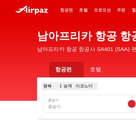
항공편
호텔
프로모션
주문
할
남아프리카 항공 항공
남아프리카 항공 항공사 SA401 (SAA
항공편
호텔
왕복
1 승객
이코노미
출발지