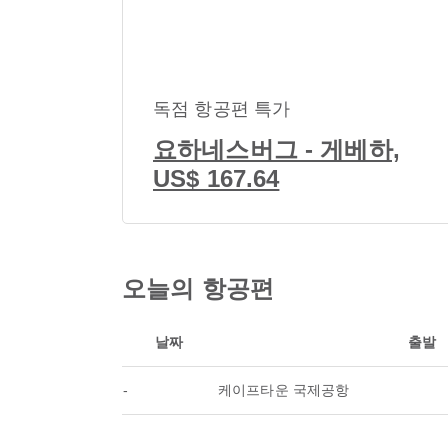
독점 항공편 특가
요하네스버그 - 게베하,
US$ 167.64
오늘의 항공편
날짜
출발
-
케이프타운 국제공항