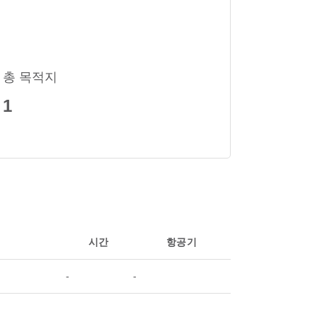
총 목적지
1
시간
항공기
-
-