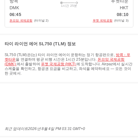
방콕
푸켓타운
1시간 25분
DMK
HKT
06:45
08:10
돈므앙 국제공항
(터미널 2)
푸껫 국제공항
(터미널 3)
타이 라이언 에어 SL750 (TLM) 정보
SL750
(
TLM
)은(는)
타이 라이언 에어
이 운항하는 정기 항공편으로,
방콕 - 푸
켓타운
을 연결하며 평균 비행 시간은
1시간 25분
입니다.
돈므앙 국제공항
(DMK)
에서 출발하여
푸껫 국제공항 (HKT)
에 도착합니다. Airpaz에서 실시간
스케줄을 확인하고, 항공권 요금을 비교하고, 좌석을 예약하세요 — 모든 것이
한 곳에서.
최근 업데이트
2026년 8월 4일 PM 03:31 GMT+0