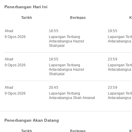
Penerbangan Hari Ini
Tarikh
Berlepas
K
Ahad
18:55
19:55
9 Ogos 2026
Lapangan Terbang
Lapangan Ter
Antarabangsa Hazrat
Antarabangsa
Shahjalal
Ahad
18:55
23:59
9 Ogos 2026
Lapangan Terbang
Lapangan Ter
Antarabangsa Hazrat
Antarabangsa 
Shahjalal
Ahad
20:45
23:59
9 Ogos 2026
Lapangan Terbang
Lapangan Ter
Antarabangsa Shah Amanat
Antarabangsa 
Penerbangan Akan Datang
Tarikh
Berlepas
K