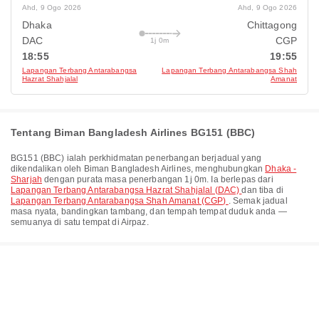
Ahd, 9 Ogo 2026
Ahd, 9 Ogo 2026
Dhaka
Chittagong
DAC
CGP
1j 0m
18:55
19:55
Lapangan Terbang Antarabangsa
Lapangan Terbang Antarabangsa Shah
Hazrat Shahjalal
Amanat
Tentang Biman Bangladesh Airlines BG151 (BBC)
BG151
(
BBC
) ialah perkhidmatan penerbangan berjadual yang
dikendalikan oleh
Biman Bangladesh Airlines
, menghubungkan
Dhaka -
Sharjah
dengan purata masa penerbangan
1j 0m
. Ia berlepas dari
Lapangan Terbang Antarabangsa Hazrat Shahjalal (DAC)
dan tiba di
Lapangan Terbang Antarabangsa Shah Amanat (CGP)
. Semak jadual
masa nyata, bandingkan tambang, dan tempah tempat duduk anda —
semuanya di satu tempat di Airpaz.