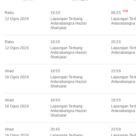
+1d
Rabu
19:20
00:25
12 Ogos 2026
Lapangan Terbang
Lapangan Ter
Antarabangsa Hazrat
Antarabangsa 
Shahjalal
Rabu
19:20
20:20
12 Ogos 2026
Lapangan Terbang
Lapangan Ter
Antarabangsa Hazrat
Antarabangsa
Shahjalal
Ahad
18:55
23:59
16 Ogos 2026
Lapangan Terbang
Lapangan Ter
Antarabangsa Hazrat
Antarabangsa 
Shahjalal
Ahad
18:55
19:55
16 Ogos 2026
Lapangan Terbang
Lapangan Ter
Antarabangsa Hazrat
Antarabangsa
Shahjalal
Ahad
20:45
23:59
16 Ogos 2026
Lapangan Terbang
Lapangan Ter