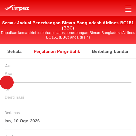
Semak Jadual Penerbangan Biman Bangladesh Airlines BG151
(BBC)
Dapatkan kemas kini terbaharu status penerbangan Biman Bangladesh Airlines
BG151 (BBC) anda di sini
Sehala
Perjalanan Pergi-Balik
Berbilang bandar
Dari
Asal
Ke
Destinasi
Berlepas
Isn, 10 Ogo 2026