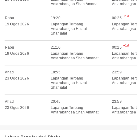
Antarabangsa Shah Amanat
Antarabangsa 
+1d
Rabu
19:20
00:25
19 Ogos 2026
Lapangan Terbang
Lapangan Ter
Antarabangsa Hazrat
Antarabangsa 
Shahjalal
+1d
Rabu
21:10
00:25
19 Ogos 2026
Lapangan Terbang
Lapangan Ter
Antarabangsa Shah Amanat
Antarabangsa 
Ahad
18:55
23:59
23 Ogos 2026
Lapangan Terbang
Lapangan Ter
Antarabangsa Hazrat
Antarabangsa 
Shahjalal
Ahad
20:45
23:59
23 Ogos 2026
Lapangan Terbang
Lapangan Ter
Antarabangsa Shah Amanat
Antarabangsa 