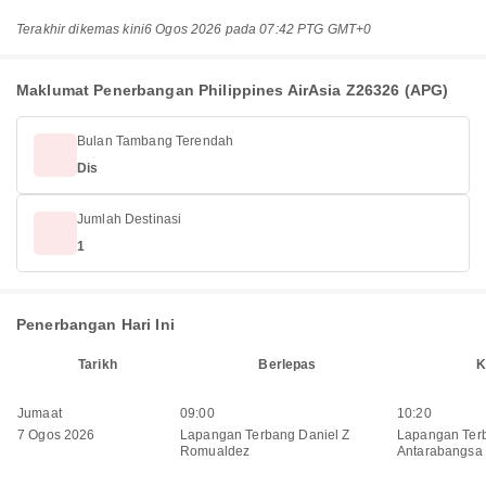
Terakhir dikemas kini
6 Ogos 2026 pada 07:42 PTG GMT+0
Maklumat Penerbangan Philippines AirAsia Z26326 (APG)
Bulan Tambang Terendah
Dis
Jumlah Destinasi
1
Penerbangan Hari Ini
Tarikh
Berlepas
K
Jumaat
09:00
10:20
7 Ogos 2026
Lapangan Terbang Daniel Z
Lapangan Ter
Romualdez
Antarabangsa 