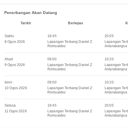
Penerbangan Akan Datang
Tarikh
Berlepas
K
Sabtu
18:45
20:05
8 Ogos 2026
Lapangan Terbang Daniel Z
Lapangan Ter
Romualdez
Antarabangsa 
Ahad
09:00
10:20
9 Ogos 2026
Lapangan Terbang Daniel Z
Lapangan Ter
Romualdez
Antarabangsa 
Isnin
09:00
10:20
10 Ogos 2026
Lapangan Terbang Daniel Z
Lapangan Ter
Romualdez
Antarabangsa 
Selasa
18:45
20:05
11 Ogos 2026
Lapangan Terbang Daniel Z
Lapangan Ter
Romualdez
Antarabangsa 