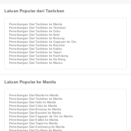
Laluan Popular dari Tacloban
Penerbangan Dari Tacloban ke Manila
Penerbangan Dari Tacloban ke Tacloban
Penerbangan Dari Tacloban ke Cebu
Penerbangan Dari Tacloban ke Iloilo
Penerbangan Dari Tacloban ke Boracay
Penerbangan Dari Tacloban ke Cagayan de Oro
Penerbangan Dari Tacloban ke Bacolod
Penerbangan Dari Tacloban ke Kalibo
Penerbangan Dari Tacloban ke Taipei
Penerbangan Dari Tacloban ke Kaohsiung
Penerbangan Dari Tacloban ke Da Nang
Penerbangan Dari Tacloban ke Macau
Laluan Popular ke Manila
Penerbangan Dari Manila ke Manila
Penerbangan Dari Tacloban ke Manila
Penerbangan Dari Iloilo ke Manila
Penerbangan Dari Cebu ke Manila
Penerbangan Dari Boracay ke Manila
Penerbangan Dari Bacolod ke Manila
Penerbangan Dari Cagayan de Oro ke Manila
Penerbangan Dari Kalibo ke Manila
Penerbangan Dari Taipei ke Manila
Penerbangan Dari Kaohsiung ke Manila
Penerbangan Dari Da Nang ke Manila