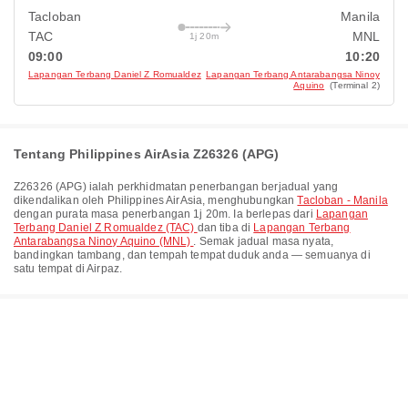
Tacloban
Manila
TAC
MNL
1j 20m
09:00
10:20
Lapangan Terbang Daniel Z Romualdez
Lapangan Terbang Antarabangsa Ninoy
Aquino
(Terminal 2)
Tentang Philippines AirAsia Z26326 (APG)
Z26326
(
APG
) ialah perkhidmatan penerbangan berjadual yang
dikendalikan oleh
Philippines AirAsia
, menghubungkan
Tacloban - Manila
dengan purata masa penerbangan
1j 20m
. Ia berlepas dari
Lapangan
Terbang Daniel Z Romualdez (TAC)
dan tiba di
Lapangan Terbang
Antarabangsa Ninoy Aquino (MNL)
. Semak jadual masa nyata,
bandingkan tambang, dan tempah tempat duduk anda — semuanya di
satu tempat di Airpaz.