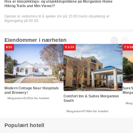
Hva er innsjekkings- og utsjekkingstidene på Morganton Home
Hiking Trails and Mtn Views!?
Gjester er velkomne til å sjekke inn på 15:00 mens utsjekking er
tilgjengelig på 00:00
Eiendommer i nærheten
8/10
9.1/10
7.5/1
Modern Cottage Near Hospitals
SureS
and Brewery!
Morga
Comfort Inn & Suites Morganton
Morganton
6185m fra hotellet
South
Morg
Morganton
6768m fra hotellet
Populært hotell