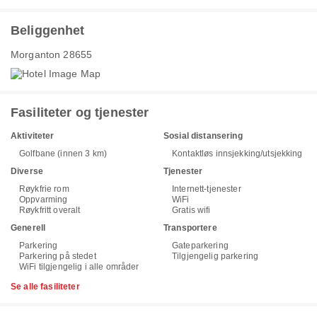
Beliggenhet
Morganton 28655
Fasiliteter og tjenester
Aktiviteter
Sosial distansering
Golfbane (innen 3 km)
Kontaktløs innsjekking/utsjekking
Diverse
Tjenester
Røykfrie rom
Internett-tjenester
Oppvarming
WiFi
Røykfritt overalt
Gratis wifi
Generell
Transportere
Parkering
Gateparkering
Parkering på stedet
Tilgjengelig parkering
WiFi tilgjengelig i alle områder
Se alle fasiliteter