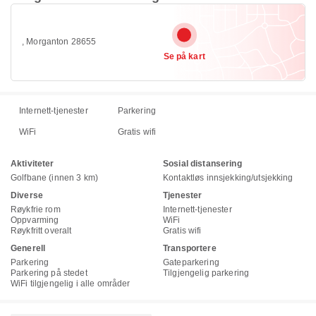
, Morganton 28655
Se på kart
Internett-tjenester
Parkering
WiFi
Gratis wifi
Aktiviteter
Sosial distansering
Golfbane (innen 3 km)
Kontaktløs innsjekking/utsjekking
Diverse
Tjenester
Røykfrie rom
Internett-tjenester
Oppvarming
WiFi
Røykfritt overalt
Gratis wifi
Generell
Transportere
Parkering
Gateparkering
Parkering på stedet
Tilgjengelig parkering
WiFi tilgjengelig i alle områder