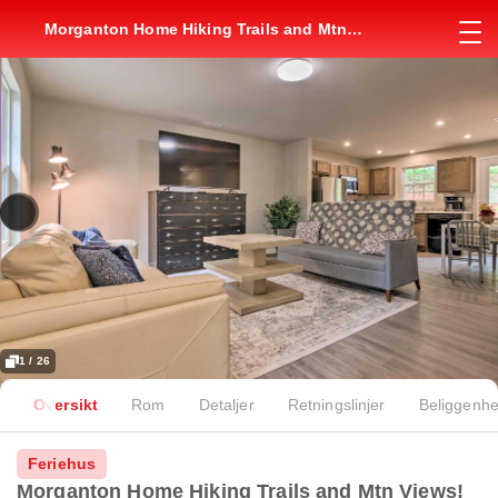
Morganton Home Hiking Trails and Mtn
Views!
1 / 26
Oversikt
Rom
Detaljer
Retningslinjer
Beliggenhe
Feriehus
Morganton Home Hiking Trails and Mtn Views!