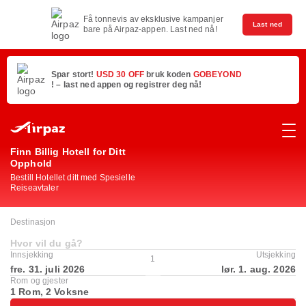
Få tonnevis av eksklusive kampanjer
Last ned
bare på Airpaz-appen. Last ned nå!
Spar stort!
USD 30 OFF
bruk koden
GOBEYOND
! – last ned appen og registrer deg nå!
Finn Billig Hotell for Ditt
Opphold
Bestill Hotellet ditt med Spesielle
Reiseavtaler
Destinasjon
Hvor vil du gå?
Innsjekking
Utsjekking
1
fre. 31. juli 2026
lør. 1. aug. 2026
Rom og gjester
1 Rom, 2 Voksne