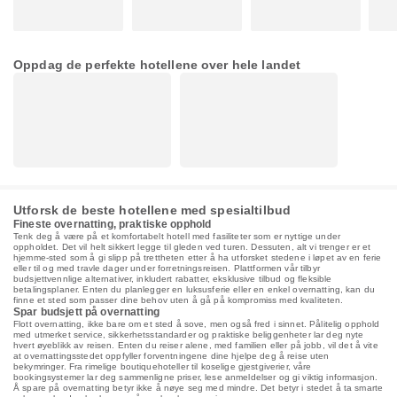
Oppdag de perfekte hotellene over hele landet
Utforsk de beste hotellene med spesialtilbud
Fineste overnatting, praktiske opphold
Tenk deg å være på et komfortabelt hotell med fasiliteter som er nyttige under
oppholdet. Det vil helt sikkert legge til gleden ved turen. Dessuten, alt vi trenger er et
hjemme-sted som å gi slipp på trettheten etter å ha utforsket stedene i løpet av en ferie
eller til og med travle dager under forretningsreisen. Plattformen vår tilbyr
budsjettvennlige alternativer, inkludert rabatter, eksklusive tilbud og fleksible
betalingsplaner. Enten du planlegger en luksusferie eller en enkel overnatting, kan du
finne et sted som passer dine behov uten å gå på kompromiss med kvaliteten.
Spar budsjett på overnatting
Flott overnatting, ikke bare om et sted å sove, men også fred i sinnet. Pålitelig opphold
med utmerket service, sikkerhetsstandarder og praktiske beliggenheter lar deg nyte
hvert øyeblikk av reisen. Enten du reiser alene, med familien eller på jobb, vil det å vite
at overnattingsstedet oppfyller forventningene dine hjelpe deg å reise uten
bekymringer. Fra rimelige boutiquehoteller til koselige gjestgiverier, våre
bookingsystemer lar deg sammenligne priser, lese anmeldelser og gi viktig informasjon.
Å spare på overnatting betyr ikke å nøye seg med mindre. Det betyr i stedet å ta smarte