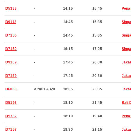
ID5333
-
14:15
15:45
Pena
ID9112
-
14:45
15:35
Sing
ID7156
-
14:45
15:35
Sing
ID7150
-
16:15
17:05
Sing
ID9109
-
17:45
20:30
Jaka
ID7159
-
17:45
20:30
Jaka
ID6080
Airbus A320
18:05
23:35
Jaka
ID5193
-
18:10
21:45
Bali 
ID5332
-
18:10
19:40
Pena
ID7157
-
18:30
21:15
Jaka