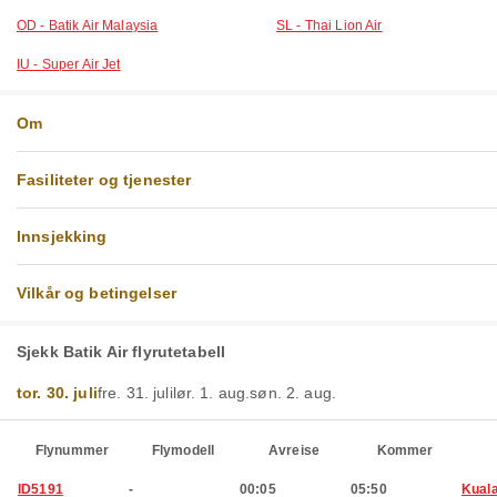
OD - Batik Air Malaysia
SL - Thai Lion Air
IU - Super Air Jet
Om
Fasiliteter og tjenester
Innsjekking
Vilkår og betingelser
Sjekk Batik Air flyrutetabell
tor. 30. juli
fre. 31. juli
lør. 1. aug.
søn. 2. aug.
Flynummer
Flymodell
Avreise
Kommer
ID5191
-
00:05
05:50
Kual