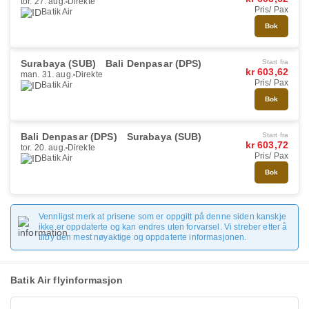
tor. 27. aug.
Direkte
Pris/ Pax
Batik Air
Bok
Surabaya (SUB)
Bali Denpasar (DPS)
Start fra
kr 603,62
man. 31. aug.
Direkte
Pris/ Pax
Batik Air
Bok
Bali Denpasar (DPS)
Surabaya (SUB)
Start fra
kr 603,72
tor. 20. aug.
Direkte
Pris/ Pax
Batik Air
Bok
Vennligst merk at prisene som er oppgitt på denne siden kanskje
ikke er oppdaterte og kan endres uten forvarsel. Vi streber etter å
tilby den mest nøyaktige og oppdaterte informasjonen.
Batik Air flyinformasjon