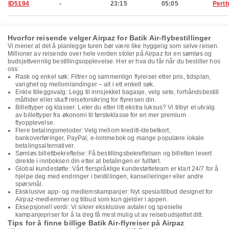
ID5194
-
23:15
05:05
Perth
Hvorfor reisende velger Airpaz for Batik Air-flybestillinger
Vi mener at det å planlegge turen bør være like hyggelig som selve reisen.
Millioner av reisende over hele verden stoler på Airpaz for en sømløs og
budsjettvennlig bestillingsopplevelse. Her er hva du får når du bestiller hos
oss:
Rask og enkel søk: Filtrer og sammenlign flyreiser etter pris, tidsplan,
varighet og mellomlandinger – alt i ett enkelt søk.
Enkle tilleggsvalg: Legg til innsjekket bagasje, velg sete, forhåndsbestill
måltider eller skaff reiseforsikring for flyreisen din.
Billettyper og klasser: Leter du etter litt ekstra luksus? Vi tilbyr et utvalg
av billettyper fra økonomi til førsteklasse for en mer premium
flyopplevelse.
Flere betalingsmetoder: Velg mellom kreditt-/debetkort,
bankoverføringer, PayPal, e-lommebok og mange populære lokale
betalingsalternativer.
Sømløs billettbekreftelse: Få bestillingsbekreftelsen og billetten levert
direkte i innboksen din etter at betalingen er fullført.
Global kundestøtte: Vårt flerspråklige kundestøtteteam er klart 24/7 for å
hjelpe deg med endringer i bestillingen, kanselleringer eller andre
spørsmål.
Eksklusive app- og medlemskampanjer: Nyt spesialtilbud designet for
Airpaz-medlemmer og tilbud som kun gjelder i appen.
Eksepsjonell verdi: Vi sikrer eksklusive avtaler og spesielle
kampanjepriser for å la deg få mest mulig ut av reisebudsjettet ditt.
Tips for å finne billige Batik Air-flyreiser på Airpaz