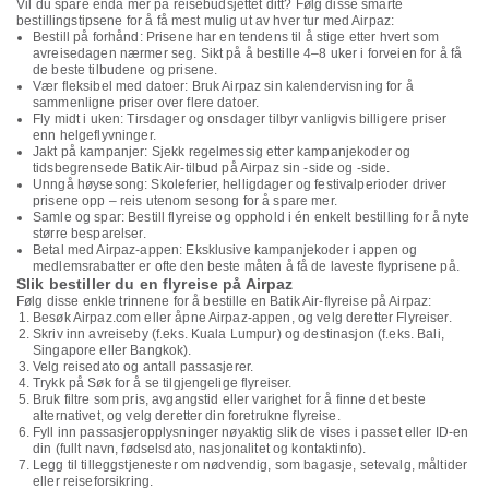
Vil du spare enda mer på reisebudsjettet ditt? Følg disse smarte
bestillingstipsene for å få mest mulig ut av hver tur med Airpaz:
Bestill på forhånd: Prisene har en tendens til å stige etter hvert som
avreisedagen nærmer seg. Sikt på å bestille 4–8 uker i forveien for å få
de beste tilbudene og prisene.
Vær fleksibel med datoer: Bruk Airpaz sin kalendervisning for å
sammenligne priser over flere datoer.
Fly midt i uken: Tirsdager og onsdager tilbyr vanligvis billigere priser
enn helgeflyvninger.
Jakt på kampanjer: Sjekk regelmessig etter kampanjekoder og
tidsbegrensede Batik Air-tilbud på Airpaz sin -side og -side.
Unngå høysesong: Skoleferier, helligdager og festivalperioder driver
prisene opp – reis utenom sesong for å spare mer.
Samle og spar: Bestill flyreise og opphold i én enkelt bestilling for å nyte
større besparelser.
Betal med Airpaz-appen: Eksklusive kampanjekoder i appen og
medlemsrabatter er ofte den beste måten å få de laveste flyprisene på.
Slik bestiller du en flyreise på Airpaz
Følg disse enkle trinnene for å bestille en Batik Air-flyreise på Airpaz:
Besøk Airpaz.com eller åpne Airpaz-appen, og velg deretter Flyreiser.
Skriv inn avreiseby (f.eks. Kuala Lumpur) og destinasjon (f.eks. Bali,
Singapore eller Bangkok).
Velg reisedato og antall passasjerer.
Trykk på Søk for å se tilgjengelige flyreiser.
Bruk filtre som pris, avgangstid eller varighet for å finne det beste
alternativet, og velg deretter din foretrukne flyreise.
Fyll inn passasjeropplysninger nøyaktig slik de vises i passet eller ID-en
din (fullt navn, fødselsdato, nasjonalitet og kontaktinfo).
Legg til tilleggstjenester om nødvendig, som bagasje, setevalg, måltider
eller reiseforsikring.