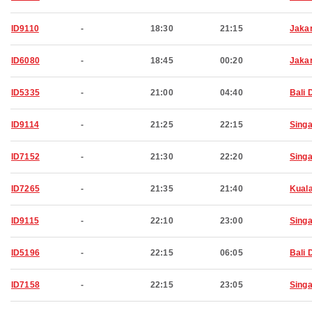
ID9110
-
18:30
21:15
Jaka
ID6080
-
18:45
00:20
Jaka
ID5335
-
21:00
04:40
Bali 
ID9114
-
21:25
22:15
Sing
ID7152
-
21:30
22:20
Sing
ID7265
-
21:35
21:40
Kual
ID9115
-
22:10
23:00
Sing
ID5196
-
22:15
06:05
Bali 
ID7158
-
22:15
23:05
Sing