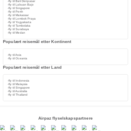
-fly til Bali Denpasar
-fly til Labuan Bajo
-fly til Singapore
-fly til Perth
-fly til Makassar
-fly til Lombok Praya
-fly til Yogyakarta
-fly til Tambolaka
-fly til Surabaya
-fly til Medan
Populært reisemål etter Kontinent
-fly til Asia
-fly til Oceania
Populært reisemål etter Land
-fly til Indonesia
-fly til Malaysia
-fly til Singapore
-fly til Australia
-fly til Thailand
Airpaz flyselskapspartnere