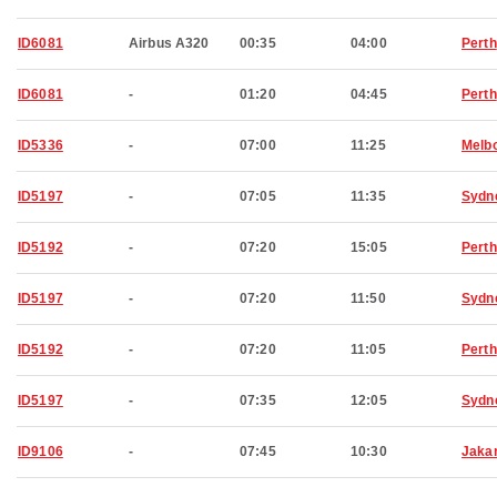
ID6081
Airbus A320
00:35
04:00
Perth
ID6081
-
01:20
04:45
Perth
ID5336
-
07:00
11:25
Melb
ID5197
-
07:05
11:35
Sydn
ID5192
-
07:20
15:05
Perth
ID5197
-
07:20
11:50
Sydn
ID5192
-
07:20
11:05
Perth
ID5197
-
07:35
12:05
Sydn
ID9106
-
07:45
10:30
Jaka