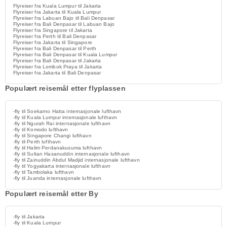
Flyreiser fra Kuala Lumpur til Jakarta
Flyreiser fra Jakarta til Kuala Lumpur
Flyreiser fra Labuan Bajo til Bali Denpasar
Flyreiser fra Bali Denpasar til Labuan Bajo
Flyreiser fra Singapore til Jakarta
Flyreiser fra Perth til Bali Denpasar
Flyreiser fra Jakarta til Singapore
Flyreiser fra Bali Denpasar til Perth
Flyreiser fra Bali Denpasar til Kuala Lumpur
Flyreiser fra Bali Denpasar til Jakarta
Flyreiser fra Lombok Praya til Jakarta
Flyreiser fra Jakarta til Bali Denpasar
Populært reisemål etter flyplassen
-fly til Soekarno Hatta internasjonale lufthavn
-fly til Kuala Lumpur internasjonale lufthavn
-fly til Ngurah Rai internasjonale lufthavn
-fly til Komodo lufthavn
-fly til Singapore Changi lufthavn
-fly til Perth lufthavn
-fly til Halim Perdanakusuma lufthavn
-fly til Sultan Hasanuddin internasjonale lufthavn
-fly til Zainuddin Abdul Madjid internasjonale lufthavn
-fly til Yogyakarta internasjonale lufthavn
-fly til Tambolaka lufthavn
-fly til Juanda internasjonale lufthavn
Populært reisemål etter By
-fly til Jakarta
-fly til Kuala Lumpur