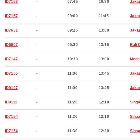
ID7153
-
07:45
10:30
Jaka
ID7157
-
09:00
11:45
Jaka
ID7631
-
09:25
13:00
Jaka
ID6007
-
09:30
13:15
Bali 
ID7147
-
10:30
13:00
Meda
ID7155
-
11:00
13:45
Jaka
ID9107
-
11:00
13:45
Jaka
ID9111
-
11:20
12:10
Sing
ID7154
-
11:20
12:10
Sing
ID7154
-
11:30
12:20
Sing