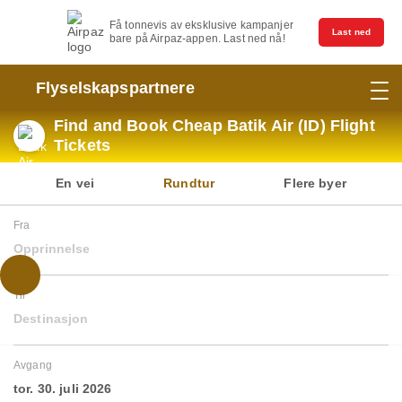
Få tonnevis av eksklusive kampanjer
Last ned
bare på Airpaz-appen. Last ned nå!
Flyselskapspartnere
Find and Book Cheap Batik Air (ID) Flight
Tickets
En vei
Rundtur
Flere byer
Fra
Opprinnelse
Til
Destinasjon
Avgang
tor. 30. juli 2026