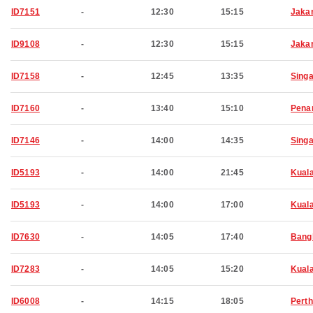
ID7151
-
12:30
15:15
Jaka
ID9108
-
12:30
15:15
Jaka
ID7158
-
12:45
13:35
Sing
ID7160
-
13:40
15:10
Pena
ID7146
-
14:00
14:35
Sing
ID5193
-
14:00
21:45
Kual
ID5193
-
14:00
17:00
Kual
ID7630
-
14:05
17:40
Bang
ID7283
-
14:05
15:20
Kual
ID6008
-
14:15
18:05
Perth