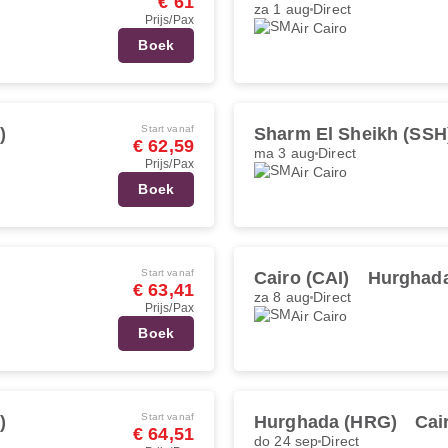
€ 61
za 1 aug
Direct
Prijs/Pax
Air Cairo
Boek
Start vanaf
)
Sharm El Sheikh (SSH
€ 62,59
ma 3 aug
Direct
Prijs/Pax
Air Cairo
Boek
Start vanaf
Cairo (CAI)
Hurghad
€ 63,41
za 8 aug
Direct
Prijs/Pax
Air Cairo
Boek
Start vanaf
)
Hurghada (HRG)
Cai
€ 64,51
do 24 sep
Direct