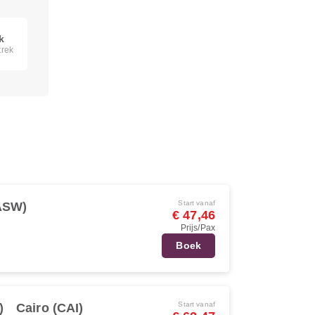
k
trek
Start vanaf
ASW)
€ 47,46
Prijs/Pax
Boek
Start vanaf
)
Cairo (CAI)