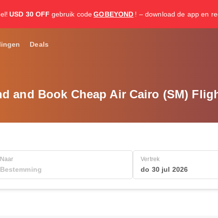
el!
USD 30 OFF
gebruik code
GOBEYOND
! – download de app en re
lingen
Deals
nd and Book Cheap Air Cairo (SM) Fligh
Naar
Vertrek
do 30 jul 2026