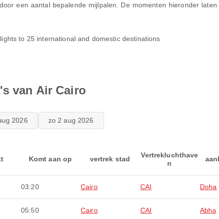
door een aantal bepalende mijlpalen. De momenten hieronder laten 
lights to 25 international and domestic destinations
s van Air Cairo
aug 2026
zo 2 aug 2026
Vertrekluchthave
kt
Komt aan op
vertrek stad
aan
n
03:20
Cairo
CAI
Doha
05:50
Cairo
CAI
Abha