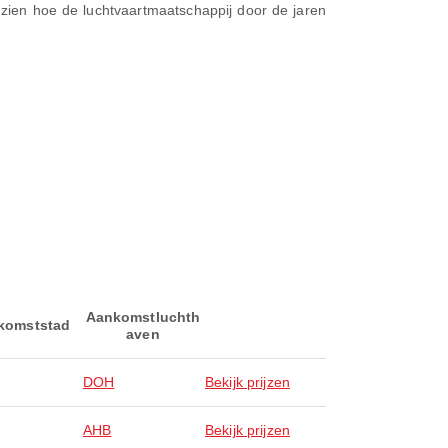
zien hoe de luchtvaartmaatschappij door de jaren
Aankomstluchth
komststad
aven
DOH
Bekijk prijzen
AHB
Bekijk prijzen