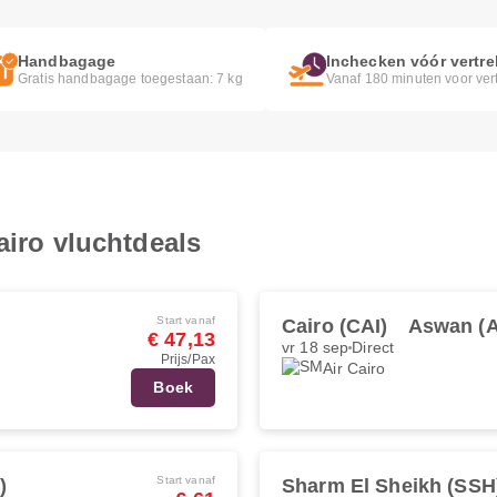
Handbagage
Inchecken vóór vertre
Gratis handbagage toegestaan: 7 kg
Vanaf 180 minuten voor ver
airo vluchtdeals
Start vanaf
Cairo (CAI)
Aswan (
€ 47,13
vr 18 sep
Direct
Prijs/Pax
Air Cairo
Boek
Start vanaf
)
Sharm El Sheikh (SSH