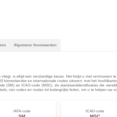
ken
Algemene Voorwaarden
liegt, is altijd een verstandige keuze. Het helpt u met vertrouwen t
03 binnenlandse en internationale routes uitvoert, met het hoofdkanto
code (SM) en ICAO-code (MSC), de standaardidentificaties die werel
details, van codes en routes tot belangrijke feiten, om u te helpen uw 
IATA-code
ICAO-code
SM
MSC