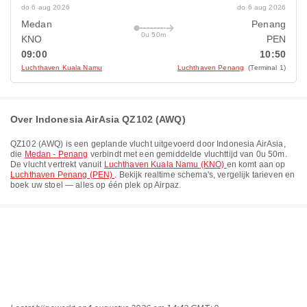
do 6 aug 2026
do 6 aug 2026
Medan
Penang
0u 50m
KNO
PEN
09:00
10:50
Luchthaven Kuala Namu
Luchthaven Penang
(Terminal 1)
Over Indonesia AirAsia QZ102 (AWQ)
QZ102
(
AWQ
) is een geplande vlucht uitgevoerd door
Indonesia AirAsia
,
die
Medan - Penang
verbindt met een gemiddelde vluchttijd van
0u 50m
.
De vlucht vertrekt vanuit
Luchthaven Kuala Namu (KNO)
en komt aan op
Luchthaven Penang (PEN)
. Bekijk realtime schema's, vergelijk tarieven en
boek uw stoel — alles op één plek op Airpaz.