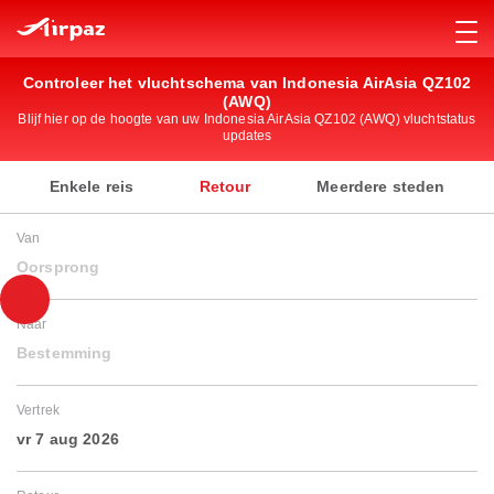
Controleer het vluchtschema van Indonesia AirAsia QZ102
(AWQ)
Blijf hier op de hoogte van uw Indonesia AirAsia QZ102 (AWQ) vluchtstatus
updates
Enkele reis
Retour
Meerdere steden
Van
Oorsprong
Naar
Bestemming
Vertrek
vr 7 aug 2026