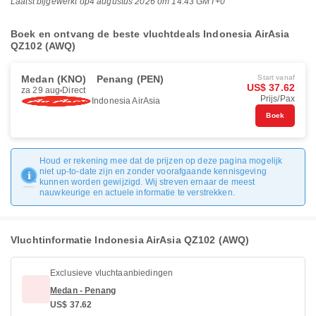
Laatst bijgewerkt op
4 augustus 2026 om 14:43 GMT+0
Boek en ontvang de beste vluchtdeals Indonesia AirAsia
QZ102 (AWQ)
Medan (KNO)
Penang (PEN)
Start vanaf
US$ 37.62
za 29 aug
Direct
Prijs/Pax
Indonesia AirAsia
Boek
Houd er rekening mee dat de prijzen op deze pagina mogelijk
niet up-to-date zijn en zonder voorafgaande kennisgeving
kunnen worden gewijzigd. Wij streven ernaar de meest
nauwkeurige en actuele informatie te verstrekken.
Vluchtinformatie Indonesia AirAsia QZ102 (AWQ)
Exclusieve vluchtaanbiedingen
Medan - Penang
US$ 37.62