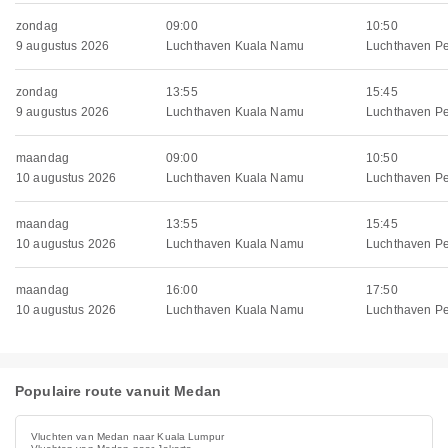
zondag
09:00
10:50
9 augustus 2026
Luchthaven Kuala Namu
Luchthaven P
zondag
13:55
15:45
9 augustus 2026
Luchthaven Kuala Namu
Luchthaven P
maandag
09:00
10:50
10 augustus 2026
Luchthaven Kuala Namu
Luchthaven P
maandag
13:55
15:45
10 augustus 2026
Luchthaven Kuala Namu
Luchthaven P
maandag
16:00
17:50
10 augustus 2026
Luchthaven Kuala Namu
Luchthaven P
Populaire route vanuit Medan
Vluchten van Medan naar Kuala Lumpur