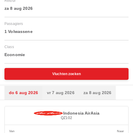
Retour
za 8 aug 2026
Passagiers
1 Volwassene
Class
Economie
Vluchten zoeken
do 6 aug 2026
vr 7 aug 2026
za 8 aug 2026
Indonesia AirAsia
QZ102
Van
Naar