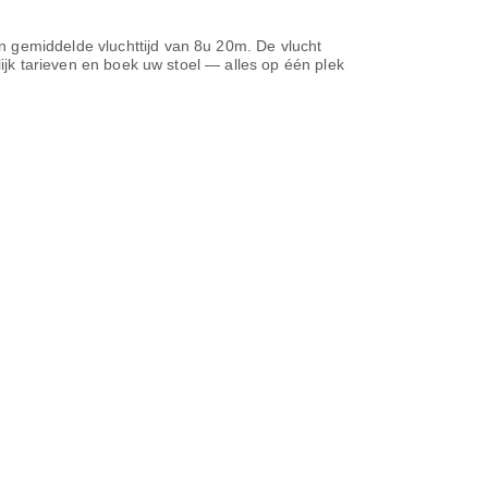
n gemiddelde vluchttijd van
8u 20m
. De vlucht
lijk tarieven en boek uw stoel — alles op één plek