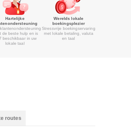
Hartelijke
Werelds lokale
ntenondersteuning
boekingsplezier
klantenondersteuning
Stressvrije boekingservaring
t de beste hulp en is
met lokale betaling, valuta
7 beschikbaar in uw
en taal
lokale taal
te routes