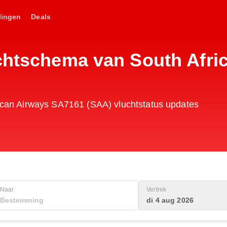
lingen
Deals
uchtschema van South Afri
rican Airways SA7161 (SAA) vluchtstatus updates
Naar
Vertrek
di 4 aug 2026