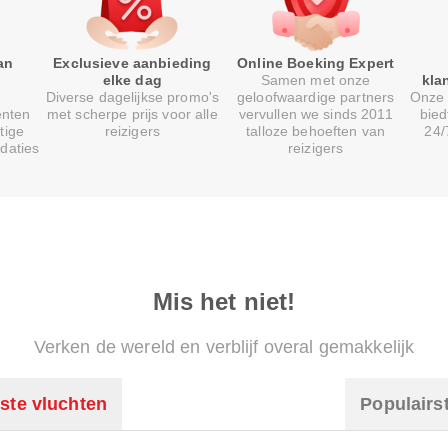
an
Exclusieve aanbieding
Online Boeking Expert
elke dag
Samen met onze
kla
Diverse dagelijkse promo's
geloofwaardige partners
Onze 
enten
met scherpe prijs voor alle
vervullen we sinds 2011
bied
tige
reizigers
talloze behoeften van
24/
daties
reizigers
Mis het niet!
Verken de wereld en verblijf overal gemakkelijk
ste vluchten
Populairs