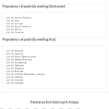
Popularny cel podróży według Kontynent
Lot do North America
Lot do Asia
Lot do Europe
Lot do South America
Lot do Africa
Lot do Oceania
Popularny cel podróży według Kraj
Lot do Kanada
Lot do Japonia
Lot do Stany Zjednoczone
Lot do Wielka Brytania
Lot do Hongkong
Lot do Tajlandia
Lot do Singapur
Lot do Brazylia
Lot do Chińska Republika Ludowa
Lot do Meksyk
Lot do Irlandia
Lot do Jamajka
Partnerzy linii lotniczych Airpaz