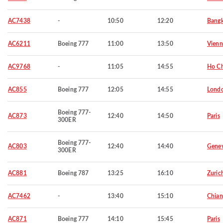
AC7438
-
10:50
12:20
Bang
AC6211
Boeing 777
11:00
13:50
Vienn
AC9768
-
11:05
14:55
Ho Ch
AC855
Boeing 777
12:05
14:55
Lond
Boeing 777-
AC873
12:40
14:50
Paris
300ER
Boeing 777-
AC803
12:40
14:40
Gene
300ER
AC881
Boeing 787
13:25
16:10
Zuric
AC7462
-
13:40
15:10
Chian
AC871
Boeing 777
14:10
15:45
Paris