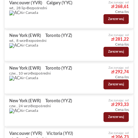
Vancouver (YVR)
Calgary (YYC)
Zaczynając od
zł 268,61
wt., 28 lip
Bezpośredni
Cena/os
Air Canada
Zarezerwuj
New York (EWR)
Toronto (YYZ)
Zaczynając od
zł 281,22
wt., 8 wrz
Bezpośredni
Cena/os
Air Canada
Zarezerwuj
New York (EWR)
Toronto (YYZ)
Zaczynając od
zł 292,74
czw., 10 wrz
Bezpośredni
Cena/os
Air Canada
Zarezerwuj
New York (EWR)
Toronto (YYZ)
Zaczynając od
zł 293,33
czw., 24 wrz
Bezpośredni
Cena/os
Air Canada
Zarezerwuj
Vancouver (YVR)
Victoria (YYJ)
Zaczynając od
zł 206,73