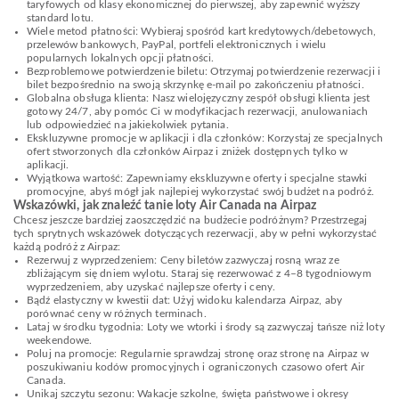
taryfowych od klasy ekonomicznej do pierwszej, aby zapewnić wyższy
standard lotu.
Wiele metod płatności: Wybieraj spośród kart kredytowych/debetowych,
przelewów bankowych, PayPal, portfeli elektronicznych i wielu
popularnych lokalnych opcji płatności.
Bezproblemowe potwierdzenie biletu: Otrzymaj potwierdzenie rezerwacji i
bilet bezpośrednio na swoją skrzynkę e-mail po zakończeniu płatności.
Globalna obsługa klienta: Nasz wielojęzyczny zespół obsługi klienta jest
gotowy 24/7, aby pomóc Ci w modyfikacjach rezerwacji, anulowaniach
lub odpowiedzieć na jakiekolwiek pytania.
Ekskluzywne promocje w aplikacji i dla członków: Korzystaj ze specjalnych
ofert stworzonych dla członków Airpaz i zniżek dostępnych tylko w
aplikacji.
Wyjątkowa wartość: Zapewniamy ekskluzywne oferty i specjalne stawki
promocyjne, abyś mógł jak najlepiej wykorzystać swój budżet na podróż.
Wskazówki, jak znaleźć tanie loty Air Canada na Airpaz
Chcesz jeszcze bardziej zaoszczędzić na budżecie podróżnym? Przestrzegaj
tych sprytnych wskazówek dotyczących rezerwacji, aby w pełni wykorzystać
każdą podróż z Airpaz:
Rezerwuj z wyprzedzeniem: Ceny biletów zazwyczaj rosną wraz ze
zbliżającym się dniem wylotu. Staraj się rezerwować z 4–8 tygodniowym
wyprzedzeniem, aby uzyskać najlepsze oferty i ceny.
Bądź elastyczny w kwestii dat: Użyj widoku kalendarza Airpaz, aby
porównać ceny w różnych terminach.
Lataj w środku tygodnia: Loty we wtorki i środy są zazwyczaj tańsze niż loty
weekendowe.
Poluj na promocje: Regularnie sprawdzaj stronę oraz stronę na Airpaz w
poszukiwaniu kodów promocyjnych i ograniczonych czasowo ofert Air
Canada.
Unikaj szczytu sezonu: Wakacje szkolne, święta państwowe i okresy