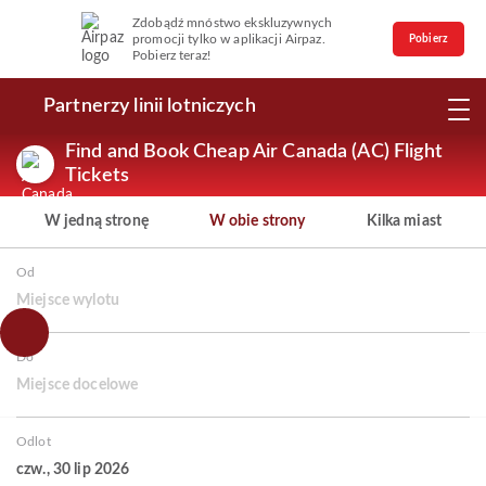
Zdobądź mnóstwo ekskluzywnych
promocji tylko w aplikacji Airpaz.
Pobierz
Pobierz teraz!
Partnerzy linii lotniczych
Find and Book Cheap Air Canada (AC) Flight
Tickets
W jedną stronę
W obie strony
Kilka miast
Od
Miejsce wylotu
Do
Miejsce docelowe
Odlot
czw., 30 lip 2026