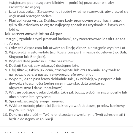
świąteczne podnoszą ceny biletów — podróżuj poza sezonem, aby
zaoszczędzić więcej.
Łącz i oszczędzaj: Zarezerwuj lot i pobyt w jednej rezerwacji, aby cieszyć się
większymi oszczędnościami.
Płać aplikacją Airpaz: Ekskluzywne kody promocyjne w aplikacji i zniżki
tylko dla członków to często najlepszy sposób na uzyskanie niższych cen
lotów.
Jak zarezerwować lot na Airpaz
Postępuj zgodnie z tymi prostymi krokami, aby zarezerwować lot Air Canada
na Airpaz:
Odwiedź Airpaz.com lub otwórz aplikację Airpaz, a następnie wybierz Lot.
Wprowadź miasto wylotu (np. Kuala Lumpur) i miejsce docelowe (np. Bali,
Singapur lub Bangkok).
Wybierz datę podróży i liczbę pasażerów.
Dotknij Szukaj, aby zobaczyć dostępne loty.
Użyj filtrów, takich jak cena, czas wylotu lub czas trwania, aby znaleźć
najlepszą opcję, a następnie wybierz preferowany lot.
Wypełnij dane pasażerów dokładnie tak, jak widnieją w paszporcie lub
dowodzie tożsamości (pełne imię i nazwisko, data urodzenia,
obywatelstwo i dane kontaktowe).
W razie potrzeby dodaj dodatki, takie jak bagaż, wybór miejsca, posiłki lub
ubezpieczenie turystyczne.
Sprawdź szczegóły swojej rezerwacji.
Wybierz metodę płatności (karta kredytowa/debetowa, przelew bankowy,
PayPal lub raty).
Dokończ płatność — Twój e-bilet zostanie wysłany na Twój adres e-mail i
będzie dostępny w aplikacji.