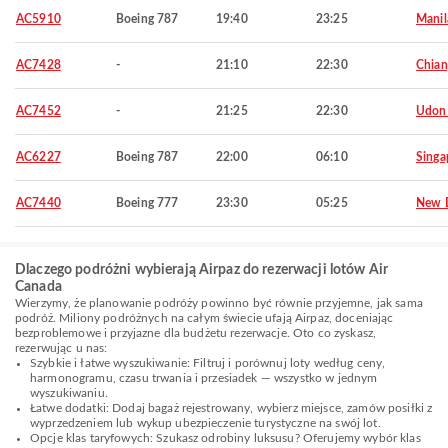
AC5910
Boeing 787
19:40
23:25
Manil
AC7428
-
21:10
22:30
Chian
AC7452
-
21:25
22:30
Udon
AC6227
Boeing 787
22:00
06:10
Singa
AC7440
Boeing 777
23:30
05:25
New D
Dlaczego podróżni wybierają Airpaz do rezerwacji lotów Air
Canada
Wierzymy, że planowanie podróży powinno być równie przyjemne, jak sama
podróż. Miliony podróżnych na całym świecie ufają Airpaz, doceniając
bezproblemowe i przyjazne dla budżetu rezerwacje. Oto co zyskasz,
rezerwując u nas:
Szybkie i łatwe wyszukiwanie: Filtruj i porównuj loty według ceny,
harmonogramu, czasu trwania i przesiadek — wszystko w jednym
wyszukiwaniu.
Łatwe dodatki: Dodaj bagaż rejestrowany, wybierz miejsce, zamów posiłki z
wyprzedzeniem lub wykup ubezpieczenie turystyczne na swój lot.
Opcje klas taryfowych: Szukasz odrobiny luksusu? Oferujemy wybór klas