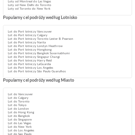
Loty od Montreal do Las Vegas
Loty od New Delhi do Toronto
Loty od Toronto do New York
Popularny cel podróży według Lotnisko
Lot do Port lotniczy Vancouver
Lot do Port lotniczy Calgary
Lot do Port lotniczy Toronto Lester B. Pearson
Lot do Port lotniczy Narita
Lot do Port lotniczy Londyn Heathrow
Lot do Port lotniczy Hongkong
Lot do Port lotniczy Bangkok Suvarnabhumi
Lot do Port lotniczy Singapur Changi
Lot do Port lotniczy Harry Reid
Lot do Port lotniczy LaGuardia
Lot do Port lotniczy Los Angeles
Lot do Port lotniczy São Paulo Guarulhos
Popularny cel podróży według Miasto
Lot do Vancouver
Lot do Calgary
Lot do Toronto
Lot do Tokyo
Lot do London
Lot do Hong Kong
Lot do Bangkok
Lot do Singapore
Lot do Las Vegas
Lot do New York
Lot do Los Angeles
Lot do Sao Paulo