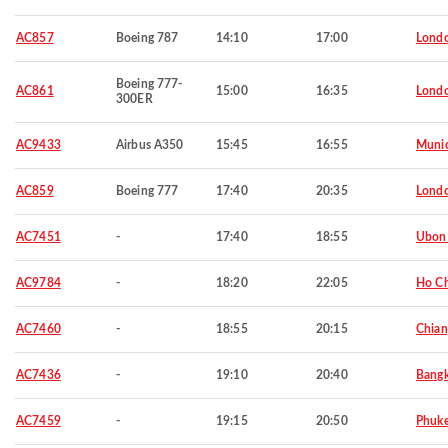
AC857
Boeing 787
14:10
17:00
Lond
Boeing 777-
AC861
15:00
16:35
Lond
300ER
AC9433
Airbus A350
15:45
16:55
Muni
AC859
Boeing 777
17:40
20:35
Lond
AC7451
-
17:40
18:55
Ubon 
AC9784
-
18:20
22:05
Ho Ch
AC7460
-
18:55
20:15
Chian
AC7436
-
19:10
20:40
Bang
AC7459
-
19:15
20:50
Phuke