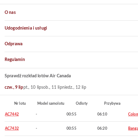
O nas
Udogodnienia i usługi
Odprawa
Regulamin
Sprawdź rozkład lotów Air Canada
czw., 9 lip
pt., 10 lip
sob., 11 lip
niedz., 12 lip
Nr lotu
Model samolotu
Odloty
Przybywa
AC7442
-
00:55
06:10
Colo
AC7432
-
00:55
06:20
Banga