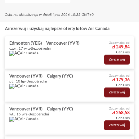
Ostatnia aktualizacja w dniu
8 lipca 2026 10:35 GMT+0
Zarezerwuj i uzyskaj najlepsze oferty lotów Air Canada
Edmonton (YEG)
Vancouver (YVR)
Zaczynając od
zł 249,84
czw., 17 wrz
Bezpośredni
Cena/os
Air Canada
Zarezerwuj
Vancouver (YVR)
Calgary (YYC)
Zaczynając od
zł 179,36
pt., 10 lip
Bezpośredni
Cena/os
Air Canada
Zarezerwuj
Vancouver (YVR)
Calgary (YYC)
Zaczynając od
zł 268,58
wt., 15 wrz
Bezpośredni
Cena/os
Air Canada
Zarezerwuj