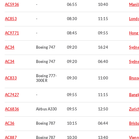
AC5936
-
06:55
10:40
Manil
AC853
-
08:30
11:15
Lond
AC9771
-
08:45
09:55
Hong
AC34
Boeing 747
09:20
16:24
Sydn
AC34
Boeing 747
09:20
06:40
Sydn
Boeing 777-
AC833
09:30
11:00
Bruss
300ER
AC7427
-
09:55
11:15
Bang
AC6836
Airbus A330
09:55
12:50
Zuric
AC36
Boeing 787
10:15
06:44
Brisb
AC887
Boeing 787
10:30
13:40
Vienn