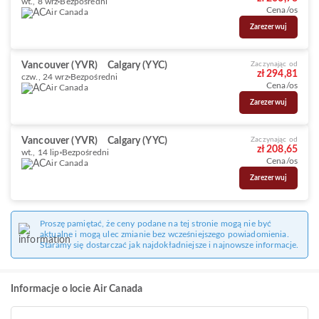
wt., 8 wrz
Bezpośredni
Cena/os
Air Canada
Zarezerwuj
Vancouver (YVR)
Calgary (YYC)
Zaczynając od
zł 294,81
czw., 24 wrz
Bezpośredni
Cena/os
Air Canada
Zarezerwuj
Vancouver (YVR)
Calgary (YYC)
Zaczynając od
zł 208,65
wt., 14 lip
Bezpośredni
Cena/os
Air Canada
Zarezerwuj
Proszę pamiętać, że ceny podane na tej stronie mogą nie być
aktualne i mogą ulec zmianie bez wcześniejszego powiadomienia.
Staramy się dostarczać jak najdokładniejsze i najnowsze informacje.
Informacje o locie Air Canada