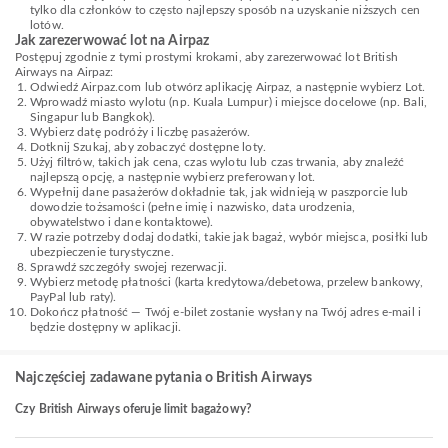
tylko dla członków to często najlepszy sposób na uzyskanie niższych cen
lotów.
Jak zarezerwować lot na Airpaz
Postępuj zgodnie z tymi prostymi krokami, aby zarezerwować lot British
Airways na Airpaz:
Odwiedź Airpaz.com lub otwórz aplikację Airpaz, a następnie wybierz Lot.
Wprowadź miasto wylotu (np. Kuala Lumpur) i miejsce docelowe (np. Bali,
Singapur lub Bangkok).
Wybierz datę podróży i liczbę pasażerów.
Dotknij Szukaj, aby zobaczyć dostępne loty.
Użyj filtrów, takich jak cena, czas wylotu lub czas trwania, aby znaleźć
najlepszą opcję, a następnie wybierz preferowany lot.
Wypełnij dane pasażerów dokładnie tak, jak widnieją w paszporcie lub
dowodzie tożsamości (pełne imię i nazwisko, data urodzenia,
obywatelstwo i dane kontaktowe).
W razie potrzeby dodaj dodatki, takie jak bagaż, wybór miejsca, posiłki lub
ubezpieczenie turystyczne.
Sprawdź szczegóły swojej rezerwacji.
Wybierz metodę płatności (karta kredytowa/debetowa, przelew bankowy,
PayPal lub raty).
Dokończ płatność — Twój e-bilet zostanie wysłany na Twój adres e-mail i
będzie dostępny w aplikacji.
Najczęściej zadawane pytania o British Airways
Czy British Airways oferuje limit bagażowy?