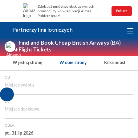
Zdobądź mnóstwo ekskluzywnych
promocji tylko w aplikacji Airpaz.
Pobierz
Pobierz teraz!
Partnerzy linii lotniczych
Find and Book Cheap British Airways (BA)
Flight Tickets
W jedną stronę
W obie strony
Kilka miast
Od
Miejsce wylotu
Do
Miejsce docelowe
Odlot
pt., 31 lip 2026