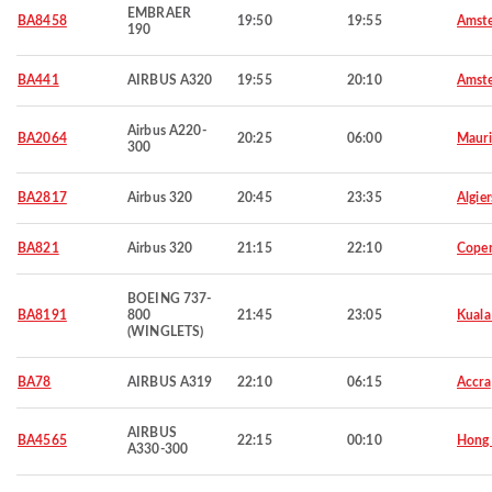
EMBRAER
BA8458
19:50
19:55
Amst
190
BA441
AIRBUS A320
19:55
20:10
Amst
Airbus A220-
BA2064
20:25
06:00
Mauri
300
BA2817
Airbus 320
20:45
23:35
Algier
BA821
Airbus 320
21:15
22:10
Cope
BOEING 737-
BA8191
800
21:45
23:05
Kuala
(WINGLETS)
BA78
AIRBUS A319
22:10
06:15
Accra
AIRBUS
BA4565
22:15
00:10
Hong
A330-300