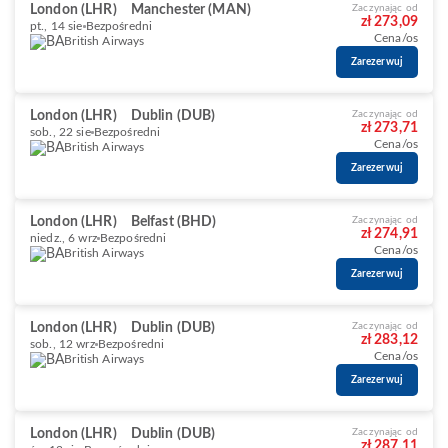
London (LHR)
Manchester (MAN)
Zaczynając od
zł 273,09
pt., 14 sie
Bezpośredni
Cena/os
British Airways
Zarezerwuj
London (LHR)
Dublin (DUB)
Zaczynając od
zł 273,71
sob., 22 sie
Bezpośredni
Cena/os
British Airways
Zarezerwuj
London (LHR)
Belfast (BHD)
Zaczynając od
zł 274,91
niedz., 6 wrz
Bezpośredni
Cena/os
British Airways
Zarezerwuj
London (LHR)
Dublin (DUB)
Zaczynając od
zł 283,12
sob., 12 wrz
Bezpośredni
Cena/os
British Airways
Zarezerwuj
London (LHR)
Dublin (DUB)
Zaczynając od
zł 287,11