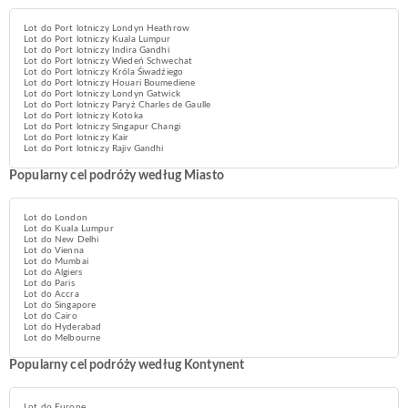
Lot do Port lotniczy Londyn Heathrow
Lot do Port lotniczy Kuala Lumpur
Lot do Port lotniczy Indira Gandhi
Lot do Port lotniczy Wiedeń Schwechat
Lot do Port lotniczy Króla Śiwadźiego
Lot do Port lotniczy Houari Boumediene
Lot do Port lotniczy Londyn Gatwick
Lot do Port lotniczy Paryż Charles de Gaulle
Lot do Port lotniczy Kotoka
Lot do Port lotniczy Singapur Changi
Lot do Port lotniczy Kair
Lot do Port lotniczy Rajiv Gandhi
Popularny cel podróży według Miasto
Lot do London
Lot do Kuala Lumpur
Lot do New Delhi
Lot do Vienna
Lot do Mumbai
Lot do Algiers
Lot do Paris
Lot do Accra
Lot do Singapore
Lot do Cairo
Lot do Hyderabad
Lot do Melbourne
Popularny cel podróży według Kontynent
Lot do Europe