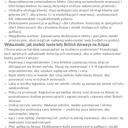
Bezproblemowe potwierdzenie biletu: Otrzymaj potwierdzenie rezerwacji i
bilet bezpośrednio na swoją skrzynkę e-mail po zakończeniu płatności.
Globalna obsługa klienta: Nasz wielojęzyczny zespół obsługi klienta jest
gotowy 24/7, aby pomóc Ci w modyfikacjach rezerwacji, anulowaniach
lub odpowiedzieć na jakiekolwiek pytania.
Ekskluzywne promocje w aplikacji i dla członków: Korzystaj ze specjalnych
ofert stworzonych dla członków Airpaz i zniżek dostępnych tylko w
aplikacji.
Wyjątkowa wartość: Zapewniamy ekskluzywne oferty i specjalne stawki
promocyjne, abyś mógł jak najlepiej wykorzystać swój budżet na podróż.
Wskazówki, jak znaleźć tanie loty British Airways na Airpaz
Chcesz jeszcze bardziej zaoszczędzić na budżecie podróżnym? Przestrzegaj
tych sprytnych wskazówek dotyczących rezerwacji, aby w pełni wykorzystać
każdą podróż z Airpaz:
Rezerwuj z wyprzedzeniem: Ceny biletów zazwyczaj rosną wraz ze
zbliżającym się dniem wylotu. Staraj się rezerwować z 4–8 tygodniowym
wyprzedzeniem, aby uzyskać najlepsze oferty i ceny.
Bądź elastyczny w kwestii dat: Użyj widoku kalendarza Airpaz, aby
porównać ceny w różnych terminach.
Lataj w środku tygodnia: Loty we wtorki i środy są zazwyczaj tańsze niż loty
weekendowe.
Poluj na promocje: Regularnie sprawdzaj stronę oraz stronę na Airpaz w
poszukiwaniu kodów promocyjnych i ograniczonych czasowo ofert British
Airways.
Unikaj szczytu sezonu: Wakacje szkolne, święta państwowe i okresy
świąteczne podnoszą ceny biletów — podróżuj poza sezonem, aby
zaoszczędzić więcej.
Łącz i oszczędzaj: Zarezerwuj lot i pobyt w jednej rezerwacji, aby cieszyć się
większymi oszczędnościami.
Płać aplikacją Airpaz: Ekskluzywne kody promocyjne w aplikacji i zniżki