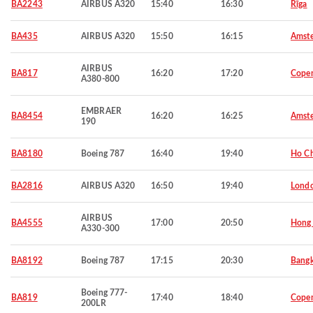
BA2243
AIRBUS A320
15:40
16:30
Rīga
BA435
AIRBUS A320
15:50
16:15
Amst
AIRBUS
BA817
16:20
17:20
Cope
A380-800
EMBRAER
BA8454
16:20
16:25
Amst
190
BA8180
Boeing 787
16:40
19:40
Ho Ch
BA2816
AIRBUS A320
16:50
19:40
Lond
AIRBUS
BA4555
17:00
20:50
Hong
A330-300
BA8192
Boeing 787
17:15
20:30
Bang
Boeing 777-
BA819
17:40
18:40
Cope
200LR