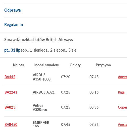
Odprawa
Regulamin
Sprawdź rozkład lotów British Airways
pt., 31 lip
sob., 1 sie
niedz., 2 sie
pon., 3 sie
Nr lotu
Model samolotu
Odloty
Przybywa
AIRBUS
BA445
07:20
07:45
Amst
A350-1000
BA2241
AIRBUS A321
07:25
08:15
Rīga
Airbus
BA823
07:25
08:35
Cope
A320neo
EMBRAER
BA8450
07:45
07:55
Amst