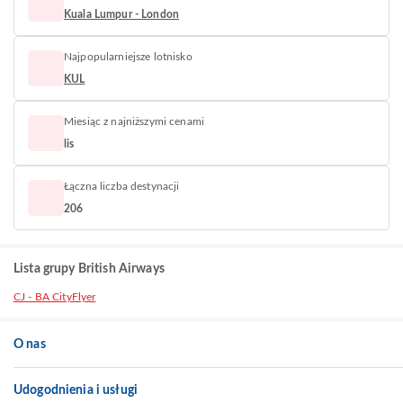
Kuala Lumpur - London
Najpopularniejsze lotnisko
KUL
Miesiąc z najniższymi cenami
lis
Łączna liczba destynacji
206
Lista grupy British Airways
CJ - BA CityFlyer
O nas
Udogodnienia i usługi