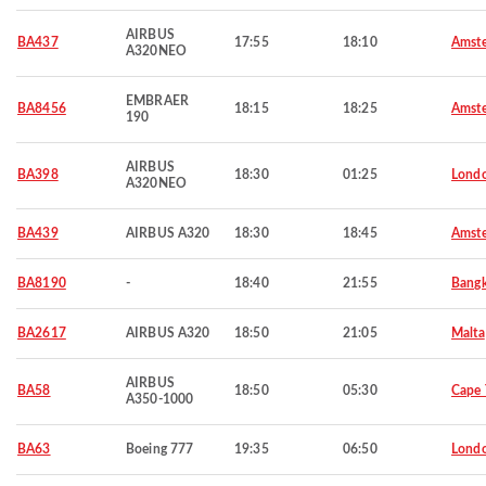
AIRBUS
BA437
17:55
18:10
Amst
A320NEO
EMBRAER
BA8456
18:15
18:25
Amst
190
AIRBUS
BA398
18:30
01:25
Lond
A320NEO
BA439
AIRBUS A320
18:30
18:45
Amst
BA8190
-
18:40
21:55
Bang
BA2617
AIRBUS A320
18:50
21:05
Malta
AIRBUS
BA58
18:50
05:30
Cape
A350-1000
BA63
Boeing 777
19:35
06:50
Lond