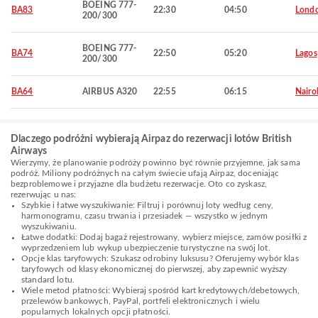
BOEING 777-
BA83
22:30
04:50
Lond
200/300
BOEING 777-
BA74
22:50
05:20
Lagos
200/300
BA64
AIRBUS A320
22:55
06:15
Nairo
Dlaczego podróżni wybierają Airpaz do rezerwacji lotów British
Airways
Wierzymy, że planowanie podróży powinno być równie przyjemne, jak sama
podróż. Miliony podróżnych na całym świecie ufają Airpaz, doceniając
bezproblemowe i przyjazne dla budżetu rezerwacje. Oto co zyskasz,
rezerwując u nas:
Szybkie i łatwe wyszukiwanie: Filtruj i porównuj loty według ceny,
harmonogramu, czasu trwania i przesiadek — wszystko w jednym
wyszukiwaniu.
Łatwe dodatki: Dodaj bagaż rejestrowany, wybierz miejsce, zamów posiłki z
wyprzedzeniem lub wykup ubezpieczenie turystyczne na swój lot.
Opcje klas taryfowych: Szukasz odrobiny luksusu? Oferujemy wybór klas
taryfowych od klasy ekonomicznej do pierwszej, aby zapewnić wyższy
standard lotu.
Wiele metod płatności: Wybieraj spośród kart kredytowych/debetowych,
przelewów bankowych, PayPal, portfeli elektronicznych i wielu
popularnych lokalnych opcji płatności.