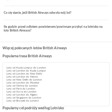
Co się stanie, jeśli British Airways odwoła mój lot?
Ile godzin przed odlotem powinienem/powinnam przybyć na lotnisko na
loty British Airways?
Więcej polecanych lotów British Airways
Popularna trasa British Airways
Loty od Kuala Lumpur do London
Loty od London do Kuala Lumpur
Loty od London do New Delhi
Loty od London do Vienna
Loty od New Delhi do London
Loty od London do Mumbai
Loty od Vienna do London
Loty od Paris do London
Loty od Accra do London
Loty od London do Algiers
Loty od Singapore do London
Loty od Brussels do London
Popularny cel podróży według Lotnisko