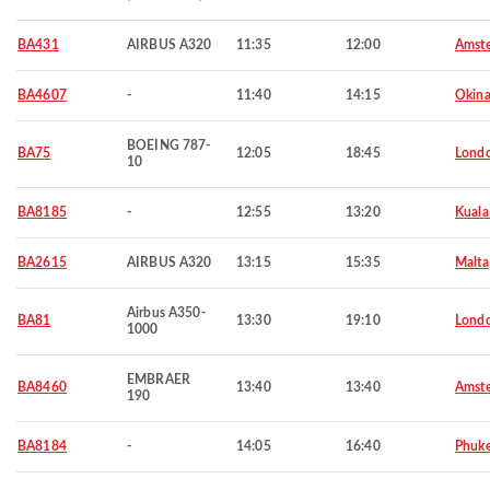
BA431
AIRBUS A320
11:35
12:00
Amst
BA4607
-
11:40
14:15
Okin
BOEING 787-
BA75
12:05
18:45
Lond
10
BA8185
-
12:55
13:20
Kuala
BA2615
AIRBUS A320
13:15
15:35
Malta
Airbus A350-
BA81
13:30
19:10
Lond
1000
EMBRAER
BA8460
13:40
13:40
Amst
190
BA8184
-
14:05
16:40
Phuke