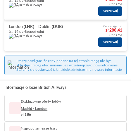
śr., 12 sie
Bezpośredni
Cena/os
British Airways
Zarezerwuj
London (LHR)
Dublin (DUB)
Zaczynając od
zł 288,41
śr., 19 sie
Bezpośredni
Cena/os
British Airways
Zarezerwuj
Proszę pamiętać, że ceny podane na tej stronie mogą nie być
aktualne i mogą ulec zmianie bez wcześniejszego powiadomienia.
Staramy się dostarczać jak najdokładniejsze i najnowsze informacje.
Informacje o locie British Airways
Ekskluzywne oferty lotów
Madrid - London
zł 186
Najpopularniejsze trasy