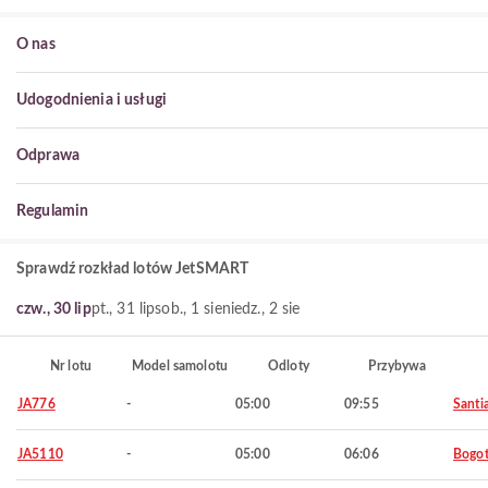
O nas
Udogodnienia i usługi
Odprawa
Regulamin
Sprawdź rozkład lotów JetSMART
czw., 30 lip
pt., 31 lip
sob., 1 sie
niedz., 2 sie
Nr lotu
Model samolotu
Odloty
Przybywa
JA776
-
05:00
09:55
Santi
JA5110
-
05:00
06:06
Bogo