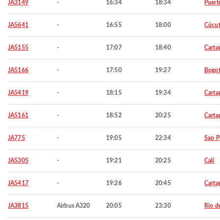
JA3149
-
16:34
18:34
Puert
JA5641
-
16:55
18:00
Cúcu
JA5155
-
17:07
18:40
Carta
JA5166
-
17:50
19:27
Bogo
JA5419
-
18:15
19:34
Carta
JA5161
-
18:52
20:25
Carta
JA775
-
19:05
22:34
Sao P
JA5305
-
19:21
20:25
Cali
JA5417
-
19:26
20:45
Carta
JA3815
Airbus A320
20:05
23:30
Rio d