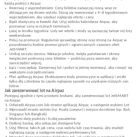
każdą podróż z Airpaz:
Rezerwuj z wyprzedzeniem: Ceny biletów zazwyczaj rosną wraz ze
zbliżającym się dniem wylotu. Staraj się rezerwować z 4–8 tygodniowym
wyprzedzeniem, aby uzyskać najlepsze oferty i ceny.
Bądź elastyczny w kwestii dat: Użyj widoku kalendarza Airpaz, aby
porównać ceny w różnych terminach.
Lataj w środku tygodnia: Loty we wtorki i środy są zazwyczaj tańsze niż loty
weekendowe.
Poluj na promocje: Regularnie sprawdzaj stronę oraz stronę na Airpaz w
poszukiwaniu kodów promocyjnych i ograniczonych czasowo ofert
JetSMART.
Unikaj szczytu sezonu: Wakacje szkolne, święta państwowe i okresy
świąteczne podnoszą ceny biletów — podróżuj poza sezonem, aby
zaoszczędzić więcej.
Łącz i oszczędzaj: Zarezerwuj lot i pobyt w jednej rezerwacji, aby cieszyć się
większymi oszczędnościami.
Płać aplikacją Airpaz: Ekskluzywne kody promocyjne w aplikacji i zniżki
tylko dla członków to często najlepszy sposób na uzyskanie niższych cen
lotów.
Jak zarezerwować lot na Airpaz
Postępuj zgodnie z tymi prostymi krokami, aby zarezerwować lot JetSMART
na Airpaz:
Odwiedź Airpaz.com lub otwórz aplikację Airpaz, a następnie wybierz Lot.
Wprowadź miasto wylotu (np. Kuala Lumpur) i miejsce docelowe (np. Bali,
Singapur lub Bangkok).
Wybierz datę podróży i liczbę pasażerów.
Dotknij Szukaj, aby zobaczyć dostępne loty.
Użyj filtrów, takich jak cena, czas wylotu lub czas trwania, aby znaleźć
najlepszą opcję, a następnie wybierz preferowany lot.