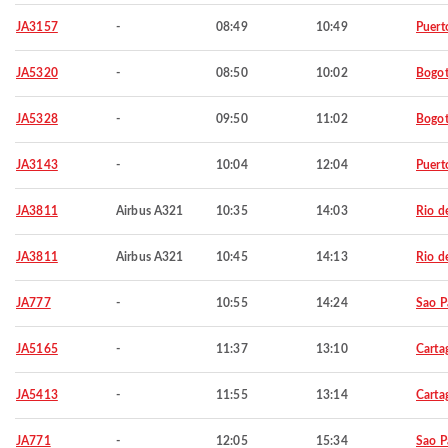
JA3157
-
08:49
10:49
Puert
JA5320
-
08:50
10:02
Bogo
JA5328
-
09:50
11:02
Bogo
JA3143
-
10:04
12:04
Puert
JA3811
Airbus A321
10:35
14:03
Rio d
JA3811
Airbus A321
10:45
14:13
Rio d
JA777
-
10:55
14:24
Sao P
JA5165
-
11:37
13:10
Carta
JA5413
-
11:55
13:14
Carta
JA771
-
12:05
15:34
Sao P