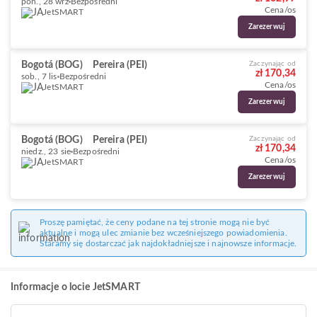
pon., 28 wrz
Bezpośredni
Cena/os
JetSMART
Zarezerwuj
Bogotá (BOG)
Pereira (PEI)
Zaczynając od
zł 170,34
sob., 7 lis
Bezpośredni
Cena/os
JetSMART
Zarezerwuj
Bogotá (BOG)
Pereira (PEI)
Zaczynając od
zł 170,34
niedz., 23 sie
Bezpośredni
Cena/os
JetSMART
Zarezerwuj
Proszę pamiętać, że ceny podane na tej stronie mogą nie być
aktualne i mogą ulec zmianie bez wcześniejszego powiadomienia.
Staramy się dostarczać jak najdokładniejsze i najnowsze informacje.
Informacje o locie JetSMART