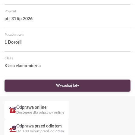
Powrót
pt., 31 lip 2026
Pasażerowie
1 Dorośli
Class
Klasa ekonomiczna
Wyszukaj loty
Odprawa online
Dostępne dla odprawy online
Odprawa przed odlotem
Od 180 minut przed odlotem