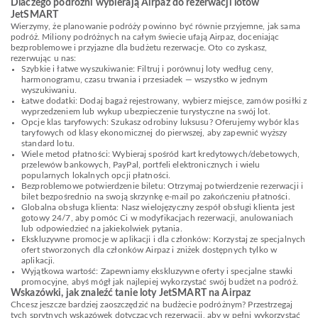
Dlaczego podróżni wybierają Airpaz do rezerwacji lotów
JetSMART
Wierzymy, że planowanie podróży powinno być równie przyjemne, jak sama
podróż. Miliony podróżnych na całym świecie ufają Airpaz, doceniając
bezproblemowe i przyjazne dla budżetu rezerwacje. Oto co zyskasz,
rezerwując u nas:
Szybkie i łatwe wyszukiwanie: Filtruj i porównuj loty według ceny,
harmonogramu, czasu trwania i przesiadek — wszystko w jednym
wyszukiwaniu.
Łatwe dodatki: Dodaj bagaż rejestrowany, wybierz miejsce, zamów posiłki z
wyprzedzeniem lub wykup ubezpieczenie turystyczne na swój lot.
Opcje klas taryfowych: Szukasz odrobiny luksusu? Oferujemy wybór klas
taryfowych od klasy ekonomicznej do pierwszej, aby zapewnić wyższy
standard lotu.
Wiele metod płatności: Wybieraj spośród kart kredytowych/debetowych,
przelewów bankowych, PayPal, portfeli elektronicznych i wielu
popularnych lokalnych opcji płatności.
Bezproblemowe potwierdzenie biletu: Otrzymaj potwierdzenie rezerwacji i
bilet bezpośrednio na swoją skrzynkę e-mail po zakończeniu płatności.
Globalna obsługa klienta: Nasz wielojęzyczny zespół obsługi klienta jest
gotowy 24/7, aby pomóc Ci w modyfikacjach rezerwacji, anulowaniach
lub odpowiedzieć na jakiekolwiek pytania.
Ekskluzywne promocje w aplikacji i dla członków: Korzystaj ze specjalnych
ofert stworzonych dla członków Airpaz i zniżek dostępnych tylko w
aplikacji.
Wyjątkowa wartość: Zapewniamy ekskluzywne oferty i specjalne stawki
promocyjne, abyś mógł jak najlepiej wykorzystać swój budżet na podróż.
Wskazówki, jak znaleźć tanie loty JetSMART na Airpaz
Chcesz jeszcze bardziej zaoszczędzić na budżecie podróżnym? Przestrzegaj
tych sprytnych wskazówek dotyczących rezerwacji, aby w pełni wykorzystać