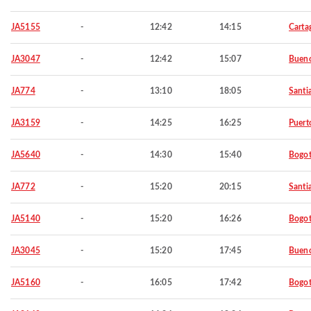
JA5155
-
12:42
14:15
Carta
JA3047
-
12:42
15:07
Bueno
JA774
-
13:10
18:05
Santi
JA3159
-
14:25
16:25
Puert
JA5640
-
14:30
15:40
Bogo
JA772
-
15:20
20:15
Santi
JA5140
-
15:20
16:26
Bogo
JA3045
-
15:20
17:45
Bueno
JA5160
-
16:05
17:42
Bogo