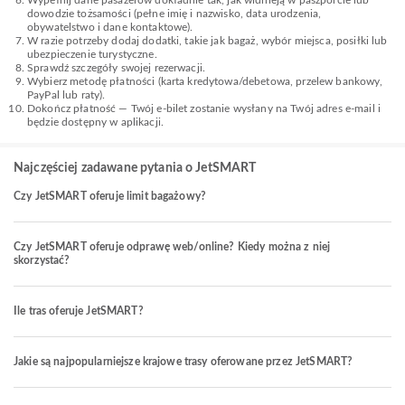
Wypełnij dane pasażerów dokładnie tak, jak widnieją w paszporcie lub
dowodzie tożsamości (pełne imię i nazwisko, data urodzenia,
obywatelstwo i dane kontaktowe).
W razie potrzeby dodaj dodatki, takie jak bagaż, wybór miejsca, posiłki lub
ubezpieczenie turystyczne.
Sprawdź szczegóły swojej rezerwacji.
Wybierz metodę płatności (karta kredytowa/debetowa, przelew bankowy,
PayPal lub raty).
Dokończ płatność — Twój e-bilet zostanie wysłany na Twój adres e-mail i
będzie dostępny w aplikacji.
Najczęściej zadawane pytania o JetSMART
Czy JetSMART oferuje limit bagażowy?
Czy JetSMART oferuje odprawę web/online? Kiedy można z niej
skorzystać?
Ile tras oferuje JetSMART?
Jakie są najpopularniejsze krajowe trasy oferowane przez JetSMART?