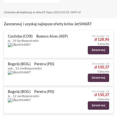
Ostatnia aktualizacja w dniu
29 lipca 2026 05:32 GMT+0
Zarezerwuj i uzyskaj najlepsze oferty lotów JetSMART
Cordoba (COR)
Buenos Aires (AEP)
Zaczynając od
zł 128,96
śr., 29 lip
Bezpośredni
Cena/os
JetSMART
Zarezerwuj
Bogotá (BOG)
Pereira (PEI)
Zaczynając od
zł 150,37
sob., 15 sie
Bezpośredni
Cena/os
JetSMART
Zarezerwuj
Bogotá (BOG)
Pereira (PEI)
Zaczynając od
zł 150,37
śr., 12 sie
Bezpośredni
Cena/os
JetSMART
Zarezerwuj