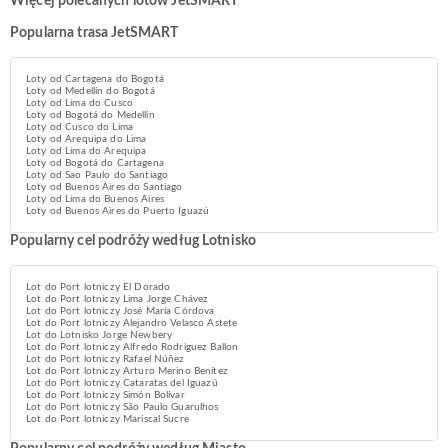
Więcej polecanych lotów JetSMART
Popularna trasa JetSMART
Loty od Cartagena do Bogotá
Loty od Medellín do Bogotá
Loty od Lima do Cusco
Loty od Bogotá do Medellín
Loty od Cusco do Lima
Loty od Arequipa do Lima
Loty od Lima do Arequipa
Loty od Bogotá do Cartagena
Loty od Sao Paulo do Santiago
Loty od Buenos Aires do Santiago
Loty od Lima do Buenos Aires
Loty od Buenos Aires do Puerto Iguazú
Popularny cel podróży według Lotnisko
Lot do Port lotniczy El Dorado
Lot do Port lotniczy Lima Jorge Chávez
Lot do Port lotniczy José María Córdova
Lot do Port lotniczy Alejandro Velasco Astete
Lot do Lotnisko Jorge Newbery
Lot do Port lotniczy Alfredo Rodriguez Ballon
Lot do Port lotniczy Rafael Núñez
Lot do Port lotniczy Arturo Merino Benítez
Lot do Port lotniczy Cataratas del Iguazú
Lot do Port lotniczy Simón Bolívar
Lot do Port lotniczy São Paulo Guarulhos
Lot do Port lotniczy Mariscal Sucre