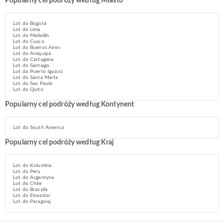
Popularny cel podróży według Miasto
Lot do Bogotá
Lot do Lima
Lot do Medellín
Lot do Cusco
Lot do Buenos Aires
Lot do Arequipa
Lot do Cartagena
Lot do Santiago
Lot do Puerto Iguazú
Lot do Santa Marta
Lot do Sao Paulo
Lot do Quito
Popularny cel podróży według Kontynent
Lot do South America
Popularny cel podróży według Kraj
Lot do Kolumbia
Lot do Peru
Lot do Argentyna
Lot do Chile
Lot do Brazylia
Lot do Ekwador
Lot do Paragwaj