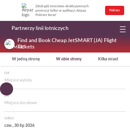
Zdobądź mnóstwo ekskluzywnych
promocji tylko w aplikacji Airpaz.
Pobierz
Pobierz teraz!
Partnerzy linii lotniczych
Find and Book Cheap JetSMART (JA) Flight
Tickets
W jedną stronę
W obie strony
Kilka miast
Od
Miejsce wylotu
Do
Miejsce docelowe
Odlot
czw., 30 lip 2026