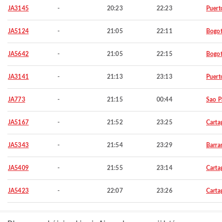
JA3145
-
20:23
22:23
Puert
JA5124
-
21:05
22:11
Bogo
JA5642
-
21:05
22:15
Bogo
JA3141
-
21:13
23:13
Puert
JA773
-
21:15
00:44
Sao P
JA5167
-
21:52
23:25
Carta
JA5343
-
21:54
23:29
Barra
JA5409
-
21:55
23:14
Carta
JA5423
-
22:07
23:26
Carta