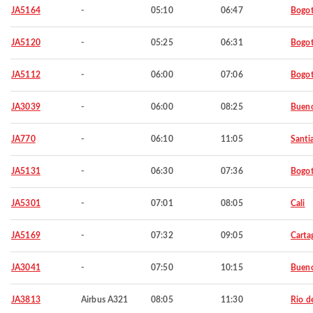
JA5164
-
05:10
06:47
Bogo
JA5120
-
05:25
06:31
Bogo
JA5112
-
06:00
07:06
Bogo
JA3039
-
06:00
08:25
Bueno
JA770
-
06:10
11:05
Santi
JA5131
-
06:30
07:36
Bogo
JA5301
-
07:01
08:05
Cali
JA5169
-
07:32
09:05
Carta
JA3041
-
07:50
10:15
Bueno
JA3813
Airbus A321
08:05
11:30
Rio d