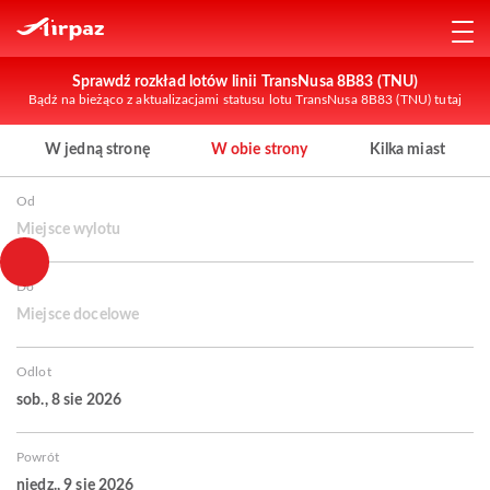
Sprawdź rozkład lotów linii TransNusa 8B83 (TNU)
Bądź na bieżąco z aktualizacjami statusu lotu TransNusa 8B83 (TNU) tutaj
W jedną stronę
W obie strony
Kilka miast
Od
Miejsce wylotu
Do
Miejsce docelowe
Odlot
sob., 8 sie 2026
Powrót
niedz., 9 sie 2026