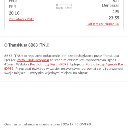
Perth
Bali
Denpasar
PER
3godz 45min
DPS
20:10
23:55
Port lotniczy Perth
Port lotniczy Ngurah Rai
O TransNusa 8B83 (TNU)
8B83
(
TNU
) to regularne połączenie lotnicze obsługiwane przez
TransNusa
,
łączące
Perth - Bali Denpasar
ze średnim czasem lotu wynoszącym
3godz
45min
. Wylata z
Port lotniczy Perth (PER)
i ląduje na
Port lotniczy Ngurah Rai
(DPS)
. Przeglądaj rozkłady w czasie rzeczywistym, porównaj ceny i zarezerwuj
swoje miejsce — wszystko w jednym miejscu na Airpaz.
Ostatnia aktualizacja w dniu
6 sierpnia 2026 17:48 GMT+0