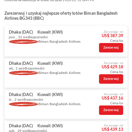
Ostatnia aktualizacja w dniu
8 sierpnia 2026 22:52 GMT+0
Zarezerwuj i uzyskaj najlepsze oferty lotów Biman Bangladesh
Airlines BG343 (BBC)
Dhaka (DAC)
Kuwait (KWI)
Zaczynając od
US$ 387.39
pon., 31 sie
Bezpośredni
Cena/os
Biman Bangladesh Airlines
Zarezerwuj
Dhaka (DAC)
Kuwait (KWI)
Zaczynając od
US$ 429.18
wt., 1 wrz
Bezpośredni
Cena/os
Biman Bangladesh Airlines
Zarezerwuj
Dhaka (DAC)
Kuwait (KWI)
Zaczynając od
US$ 437.16
śr., 2 wrz
Bezpośredni
Cena/os
Biman Bangladesh Airlines
Zarezerwuj
Dhaka (DAC)
Kuwait (KWI)
Zaczynając od
US$ 439.13
sob., 29 sie
Bezpośredni