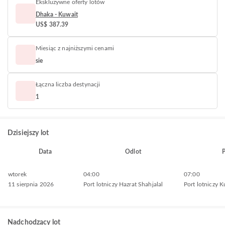
Ekskluzywne oferty lotów
Dhaka - Kuwait
US$ 387.39
Miesiąc z najniższymi cenami
sie
Łączna liczba destynacji
1
Dzisiejszy lot
Data
Odlot
P
wtorek
04:00
07:00
11 sierpnia 2026
Port lotniczy Hazrat Shahjalal
Port lotniczy K
Nadchodzący lot