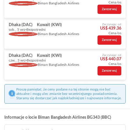
Cena/os
Biman Bangladesh Airlines
Zarezerwuj
Dhaka (DAC)
Kuwait (KWI)
Zaczynając od
US$ 439.36
sob., 5 wrz
Bezpośredni
Cena/os
Biman Bangladesh Airlines
Zarezerwuj
Dhaka (DAC)
Kuwait (KWI)
Zaczynając od
US$ 440.07
czw., 3 wrz
Bezpośredni
Cena/os
Biman Bangladesh Airlines
Zarezerwuj
Proszę pamiętać, że ceny podane na tej stronie mogą nie być
aktualne i mogą ulec zmianie bez wcześniejszego powiadomienia.
Staramy się dostarczać jak najdokładniejsze i najnowsze informacje.
Informacje o locie Biman Bangladesh Airlines BG343 (BBC)