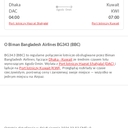
Dhaka
Kuwait
6godz 0min
DAC
KWI
04:00
07:00
Port lotniczy Hazrat Shahjalal
Port lotniczy Kuwait
O Biman Bangladesh Airlines BG343 (BBC)
BG343
(
BBC
) to regularne połączenie lotnicze obsługiwane przez
Biman
Bangladesh Airlines
, łączące
Dhaka - Kuwait
ze średnim czasem lotu
wynoszącym
6godz 0min
. Wylata z
Port lotniczy Hazrat Shahjalal (DAC)
i
ląduje na
Port lotniczy Kuwait (KWI)
. Przeglądaj rozkłady w czasie
rzeczywistym, porównaj ceny i zarezerwuj swoje miejsce — wszystko w
jednym miejscu na Airpaz.