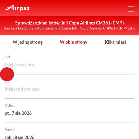
Sprawdź rozkład lotów linii Copa Airlines CM361 (CMP)
Bądź na bieżąco z aktualizacjami statusu lotu Copa Airlines CM361 (CMP) tutaj
W jedną stronę
W obie strony
Kilka miast
Od
Miejsce wylotu
Do
Miejsce docelowe
Odlot
pt., 7 sie 2026
Powrót
sob., 8 sie 2026