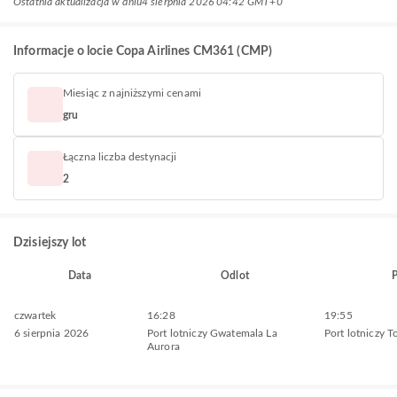
Ostatnia aktualizacja w dniu
4 sierpnia 2026 04:42 GMT+0
Informacje o locie Copa Airlines CM361 (CMP)
Miesiąc z najniższymi cenami
gru
Łączna liczba destynacji
2
Dzisiejszy lot
Data
Odlot
P
czwartek
16:28
19:55
6 sierpnia 2026
Port lotniczy Gwatemala La
Port lotniczy 
Aurora