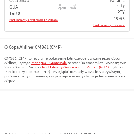
Guatemala
Panama
City
GUA
2godz 27min
PTY
16:28
19:55
Port lotniczy Gwatemala La Aurora
Port lotniczy Tocumen
O Copa Airlines CM361 (CMP)
CM361
(
CMP
) to regularne połączenie lotnicze obsługiwane przez
Copa
Airlines
, łączące
Managua - Guatemala
ze średnim czasem lotu wynoszącym
2godz 27min
. Wylata z
Port lotniczy Gwatemala La Aurora (GUA)
i ląduje na
Port lotniczy Tocumen (PTY)
. Przeglądaj rozkłady w czasie rzeczywistym,
porównaj ceny i zarezerwuj swoje miejsce — wszystko w jednym miejscu na
Airpaz.