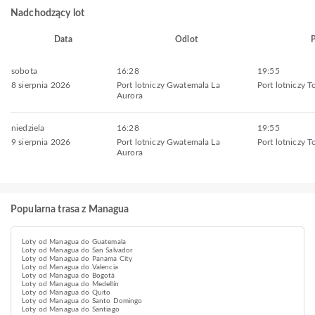
Nadchodzący lot
Data
Odlot
P
sobota
16:28
19:55
8 sierpnia 2026
Port lotniczy Gwatemala La
Port lotniczy 
Aurora
niedziela
16:28
19:55
9 sierpnia 2026
Port lotniczy Gwatemala La
Port lotniczy 
Aurora
Popularna trasa z Managua
Loty od Managua do Guatemala
Loty od Managua do San Salvador
Loty od Managua do Panama City
Loty od Managua do Valencia
Loty od Managua do Bogotá
Loty od Managua do Medellín
Loty od Managua do Quito
Loty od Managua do Santo Domingo
Loty od Managua do Santiago