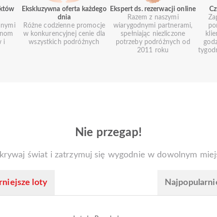
uktów
Ekskluzywna oferta każdego
Ekspert ds. rezerwacji online
Cz
dnia
Razem z naszymi
Za
anymi
Różne codzienne promocje
wiarygodnymi partnerami,
po
ionom
w konkurencyjnej cenie dla
spełniając niezliczone
kli
 i
wszystkich podróżnych
potrzeby podróżnych od
godz
2011 roku
tygod
Nie przegap!
krywaj świat i zatrzymuj się wygodnie w dowolnym miej
niejsze loty
Najpopularni