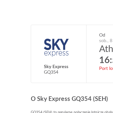
Od
sob., 8
At
16
Sky Express
Port l
GQ354
O Sky Express GQ354 (SEH)
GQ354
(
SEH
) to regularne połączenie lotnicze obs