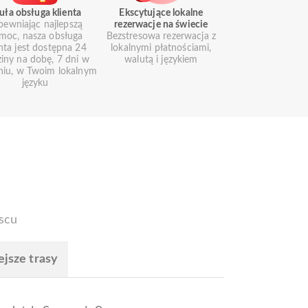
uła obsługa klienta
Ekscytujące lokalne
pewniając najlepszą
rezerwacje na świecie
moc, nasza obsługa
Bezstresowa rezerwacja z
enta jest dostępna 24
lokalnymi płatnościami,
iny na dobę, 7 dni w
walutą i językiem
niu, w Twoim lokalnym
języku
scu
ejsze trasy