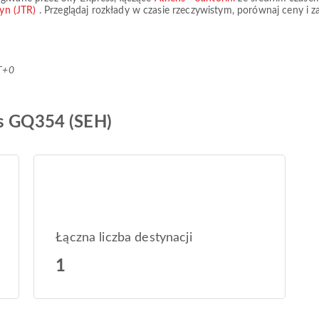
ryn (JTR)
. Przeglądaj rozkłady w czasie rzeczywistym, porównaj ceny i
T+0
ss GQ354 (SEH)
Łączna liczba destynacji
1