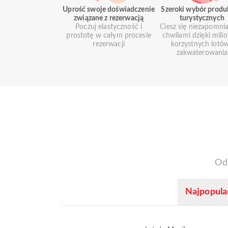
Uprość swoje doświadczenie
Szeroki wybór prod
związane z rezerwacją
turystycznych
Poczuj elastyczność i
Ciesz się niezapomni
prostotę w całym procesie
chwilami dzięki mil
rezerwacji
korzystnych lotów
zakwaterowania
Od
Najpopular