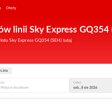
a
Oferty
ów linii Sky Express GQ354
u lotu Sky Express GQ354 (SEH) tutaj
iczna
Do
Odlot
sob., 8 sie 2026