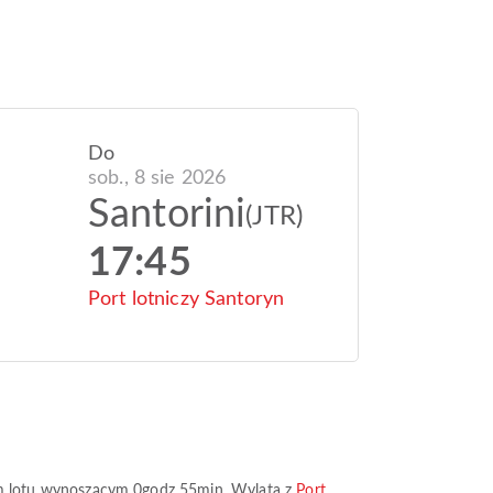
Do
sob., 8 sie 2026
Santorini
(JTR)
17:45
Port lotniczy Santoryn
m lotu wynoszącym
0godz 55min
. Wylata z
Port