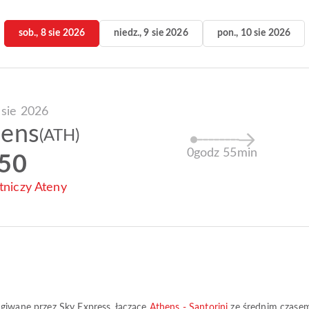
sob., 8 sie 2026
niedz., 9 sie 2026
pon., 10 sie 2026
 sie 2026
hens
(ATH)
0godz 55min
:50
otniczy Ateny
ługiwane przez
Sky Express
, łączące
Athens - Santorini
ze średnim czase