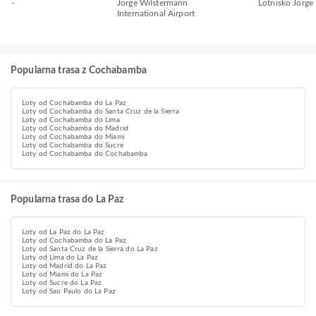
-
Jorge Wilstermann
Lotnisko Jorg
International Airport
Popularna trasa z Cochabamba
Loty od Cochabamba do La Paz
Loty od Cochabamba do Santa Cruz de la Sierra
Loty od Cochabamba do Lima
Loty od Cochabamba do Madrid
Loty od Cochabamba do Miami
Loty od Cochabamba do Sucre
Loty od Cochabamba do Cochabamba
Popularna trasa do La Paz
Loty od La Paz do La Paz
Loty od Cochabamba do La Paz
Loty od Santa Cruz de la Sierra do La Paz
Loty od Lima do La Paz
Loty od Madrid do La Paz
Loty od Miami do La Paz
Loty od Sucre do La Paz
Loty od Sao Paulo do La Paz