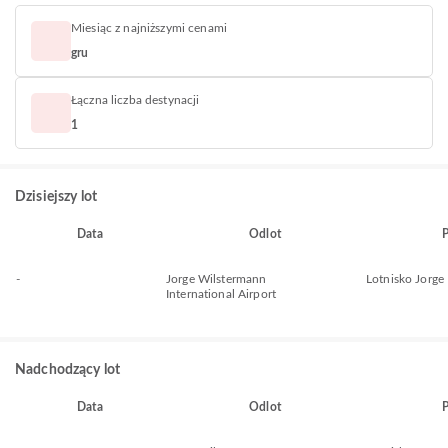
Miesiąc z najniższymi cenami
gru
Łączna liczba destynacji
1
Dzisiejszy lot
Data
Odlot
P
-
Jorge Wilstermann
Lotnisko Jorg
International Airport
Nadchodzący lot
Data
Odlot
P