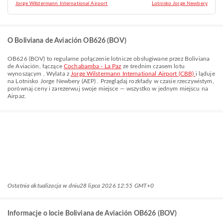
Jorge Wilstermann International Airport
Lotnisko Jorge Newbery
O Boliviana de Aviación OB626 (BOV)
OB626
(
BOV
) to regularne połączenie lotnicze obsługiwane przez
Boliviana
de Aviación
, łączące
Cochabamba - La Paz
ze średnim czasem lotu
wynoszącym
. Wylata z
Jorge Wilstermann International Airport (CBB)
i ląduje
na
Lotnisko Jorge Newbery (AEP)
. Przeglądaj rozkłady w czasie rzeczywistym,
porównaj ceny i zarezerwuj swoje miejsce — wszystko w jednym miejscu na
Airpaz.
Ostatnia aktualizacja w dniu
28 lipca 2026 12:55 GMT+0
Informacje o locie Boliviana de Aviación OB626 (BOV)