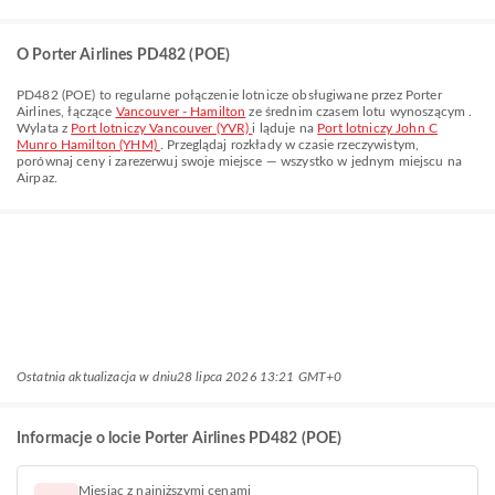
O Porter Airlines PD482 (POE)
PD482
(
POE
) to regularne połączenie lotnicze obsługiwane przez
Porter
Airlines
, łączące
Vancouver - Hamilton
ze średnim czasem lotu wynoszącym
.
Wylata z
Port lotniczy Vancouver (YVR)
i ląduje na
Port lotniczy John C
Munro Hamilton (YHM)
. Przeglądaj rozkłady w czasie rzeczywistym,
porównaj ceny i zarezerwuj swoje miejsce — wszystko w jednym miejscu na
Airpaz.
Ostatnia aktualizacja w dniu
28 lipca 2026 13:21 GMT+0
Informacje o locie Porter Airlines PD482 (POE)
Miesiąc z najniższymi cenami