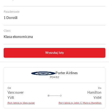
Pasażerowie
1 Dorośli
Class
Klasa ekonomiczna
Wyszukaj loty
Porter Airlines
PD482
Od
Do
Vancouver
Hamilton
YVR
YHM
Port lotniczy Vancouver
Port lotniczy John C Munro Hamilton