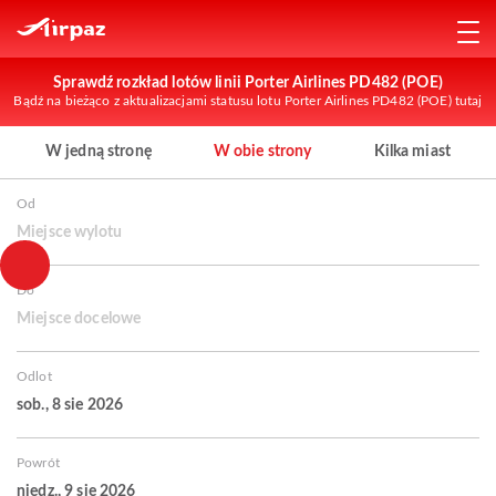
Sprawdź rozkład lotów linii Porter Airlines PD482 (POE)
Bądź na bieżąco z aktualizacjami statusu lotu Porter Airlines PD482 (POE) tutaj
W jedną stronę
W obie strony
Kilka miast
Od
Miejsce wylotu
Do
Miejsce docelowe
Odlot
sob., 8 sie 2026
Powrót
niedz., 9 sie 2026