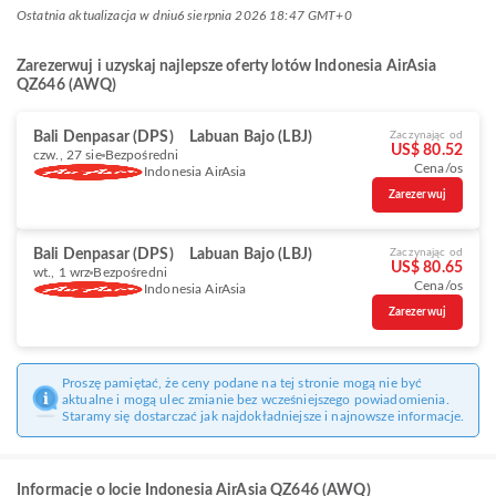
Ostatnia aktualizacja w dniu
6 sierpnia 2026 18:47 GMT+0
Zarezerwuj i uzyskaj najlepsze oferty lotów Indonesia AirAsia
QZ646 (AWQ)
Bali Denpasar (DPS)
Labuan Bajo (LBJ)
Zaczynając od
US$ 80.52
czw., 27 sie
Bezpośredni
Cena/os
Indonesia AirAsia
Zarezerwuj
Bali Denpasar (DPS)
Labuan Bajo (LBJ)
Zaczynając od
US$ 80.65
wt., 1 wrz
Bezpośredni
Cena/os
Indonesia AirAsia
Zarezerwuj
Proszę pamiętać, że ceny podane na tej stronie mogą nie być
aktualne i mogą ulec zmianie bez wcześniejszego powiadomienia.
Staramy się dostarczać jak najdokładniejsze i najnowsze informacje.
Informacje o locie Indonesia AirAsia QZ646 (AWQ)