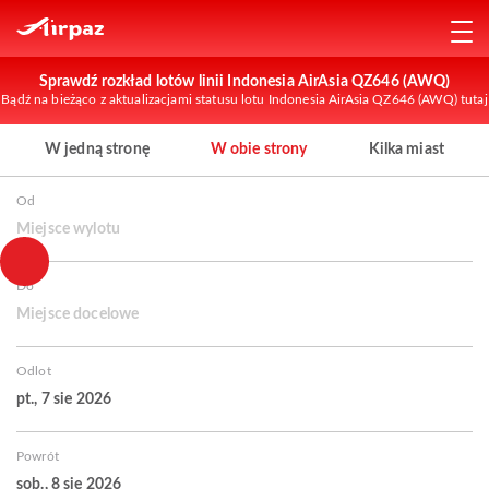
Sprawdź rozkład lotów linii Indonesia AirAsia QZ646 (AWQ)
Bądź na bieżąco z aktualizacjami statusu lotu Indonesia AirAsia QZ646 (AWQ) tutaj
W jedną stronę
W obie strony
Kilka miast
Od
Miejsce wylotu
Do
Miejsce docelowe
Odlot
pt., 7 sie 2026
Powrót
sob., 8 sie 2026