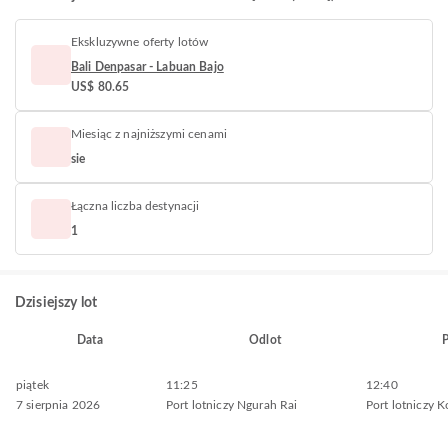
Ekskluzywne oferty lotów
Bali Denpasar - Labuan Bajo
US$ 80.65
Miesiąc z najniższymi cenami
sie
Łączna liczba destynacji
1
Dzisiejszy lot
Data
Odlot
P
piątek
11:25
12:40
7 sierpnia 2026
Port lotniczy Ngurah Rai
Port lotniczy