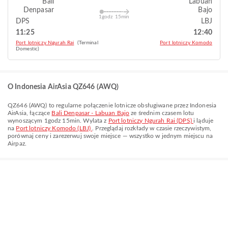
Bali
Labuan
Denpasar
Bajo
1godz 15min
DPS
LBJ
11:25
12:40
Port lotniczy Ngurah Rai
(Terminal
Port lotniczy Komodo
Domestic)
O Indonesia AirAsia QZ646 (AWQ)
QZ646
(
AWQ
) to regularne połączenie lotnicze obsługiwane przez
Indonesia
AirAsia
, łączące
Bali Denpasar - Labuan Bajo
ze średnim czasem lotu
wynoszącym
1godz 15min
. Wylata z
Port lotniczy Ngurah Rai (DPS)
i ląduje
na
Port lotniczy Komodo (LBJ)
. Przeglądaj rozkłady w czasie rzeczywistym,
porównaj ceny i zarezerwuj swoje miejsce — wszystko w jednym miejscu na
Airpaz.