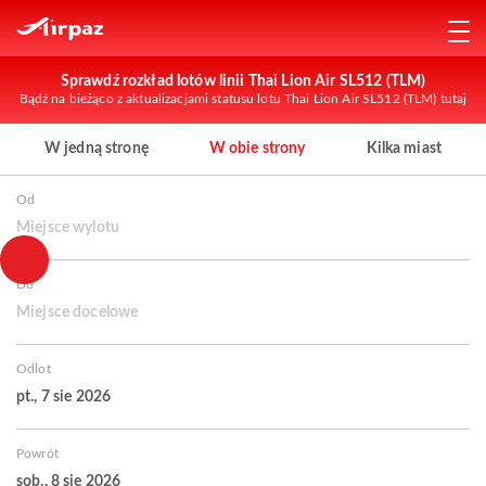
Sprawdź rozkład lotów linii Thai Lion Air SL512 (TLM)
Bądź na bieżąco z aktualizacjami statusu lotu Thai Lion Air SL512 (TLM) tutaj
W jedną stronę
W obie strony
Kilka miast
Od
Miejsce wylotu
Do
Miejsce docelowe
Odlot
pt., 7 sie 2026
Powrót
sob., 8 sie 2026