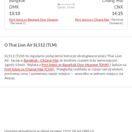
Bangkok
Chiang Mai
DMK
CNX
1godz 15min
13:10
14:25
Port lotniczy Bangkok Don Mueang
Port lotniczy Chiang Mai
(Terminal
(Terminal 2)
Domestic)
O Thai Lion Air SL512 (TLM)
SL512
(
TLM
) to regularne połączenie lotnicze obsługiwane przez
Thai Lion
Air
, łączące
Bangkok - Chiang Mai
ze średnim czasem lotu wynoszącym
1godz 15min
. Wylata z
Port lotniczy Bangkok Don Mueang (DMK)
i ląduje na
Port lotniczy Chiang Mai (CNX)
. Przeglądaj rozkłady w czasie rzeczywistym,
porównaj ceny i zarezerwuj swoje miejsce — wszystko w jednym miejscu na
Airpaz.
Ostatnia aktualizacja w dniu
6 sierpnia 2026 18:44 GMT+0