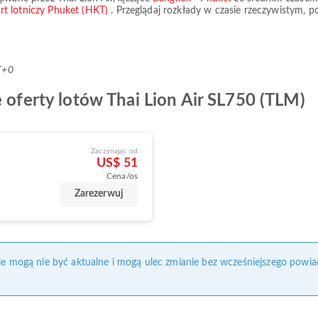
rt lotniczy Phuket (HKT)
. Przeglądaj rozkłady w czasie rzeczywistym, 
T+0
e oferty lotów Thai Lion Air SL750 (TLM)
Zaczynając od
US$ 51
Cena/os
Zarezerwuj
nie mogą nie być aktualne i mogą ulec zmianie bez wcześniejszego powia