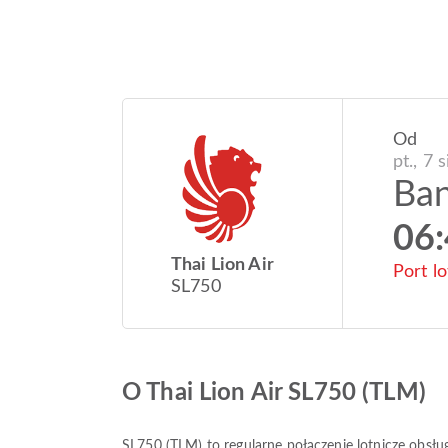
Od
pt., 7 
Ba
06
Thai Lion Air
Port l
SL750
O Thai Lion Air SL750 (TLM)
SL750
(
TLM
) to regularne połączenie lotnicze obsł