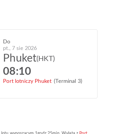
Do
pt., 7 sie 2026
Phuket
(HKT)
08:10
Port lotniczy Phuket
(Terminal 3)
m lotu wynoszącym
1godz 25min
. Wylata z
Port