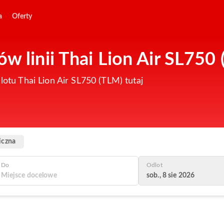
a
Oferty
w linii Thai Lion Air SL750
lotu Thai Lion Air SL750 (TLM) tutaj
iczna
Do
Odlot
sob., 8 sie 2026