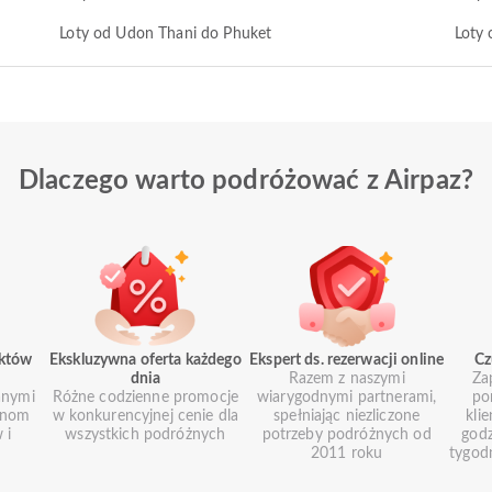
Loty od Udon Thani do Phuket
Loty 
Dlaczego warto podróżować z Airpaz?
uktów
Ekskluzywna oferta każdego
Ekspert ds. rezerwacji online
Cz
dnia
Razem z naszymi
Za
anymi
Różne codzienne promocje
wiarygodnymi partnerami,
po
ionom
w konkurencyjnej cenie dla
spełniając niezliczone
kli
 i
wszystkich podróżnych
potrzeby podróżnych od
godz
2011 roku
tygod