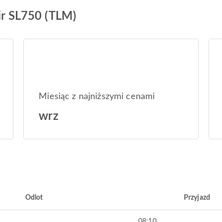
Air SL750 (TLM)
Miesiąc z najniższymi cenami
wrz
Odlot
Przyjazd
08:10