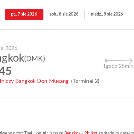
pt., 7 sie 2026
sob., 8 sie 2026
niedz., 9 sie 2026
sie 2026
ngkok
(DMK)
1godz 25min
:45
otniczy Bangkok Don Mueang
(Terminal 2)
ugiwane przez
Thai Lion Air
, łączące
Bangkok - Phuket
ze średnim czase