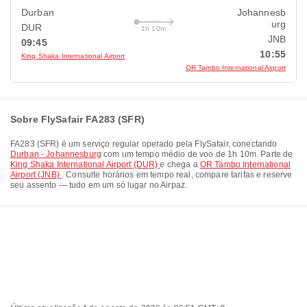
Durban
Johannesb
urg
DUR
1h 10m
JNB
09:45
10:55
King Shaka International Airport
OR Tambo International Airport
Sobre FlySafair FA283 (SFR)
FA283
(
SFR
) é um serviço regular operado pela
FlySafair
, conectando
Durban - Johannesburg
com um tempo médio de voo de
1h 10m
. Parte de
King Shaka International Airport (DUR)
e chega a
OR Tambo International
Airport (JNB)
. Consulte horários em tempo real, compare tarifas e reserve
seu assento — tudo em um só lugar no Airpaz.