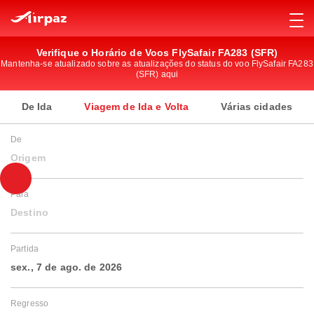
Verifique o Horário de Voos FlySafair FA283 (SFR)
Mantenha-se atualizado sobre as atualizações do status do voo FlySafair FA283
(SFR) aqui
De Ida
Viagem de Ida e Volta
Várias cidades
De
Origem
Para
Destino
Partida
sex., 7 de ago. de 2026
Regresso