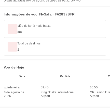
Última atualização
4 de agosto de 2026 às 06:51 GMT+0
Informações de voo FlySafair FA283 (SFR)
Mês de tarifa mais baixa
dez
Total de destinos
1
Voo de Hoje
Data
Partida
C
quinta-feira
09:45
10:55
6 de agosto de
King Shaka International
OR Tambo Inte
2026
Airport
Airport