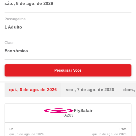
sáb., 8 de ago. de 2026
Passageiros
1 Adulto
Class
Económica
Pesquisar Voos
qui., 6 de ago. de 2026
sex., 7 de ago. de 2026
dom.,
FlySafair
FA283
De
Para
qui., 6 de ago. de 2026
qui., 6 de ago. de 2026