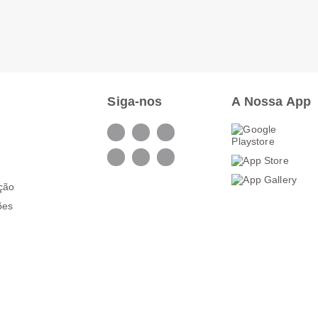
Siga-nos
A Nossa App
ação
ões