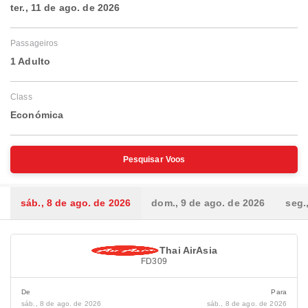
ter., 11 de ago. de 2026
Passageiros
1 Adulto
Class
Económica
Pesquisar Voos
sáb., 8 de ago. de 2026
dom., 9 de ago. de 2026
seg.
Thai AirAsia
FD309
De
Para
sáb., 8 de ago. de 2026
sáb., 8 de ago. de 2026