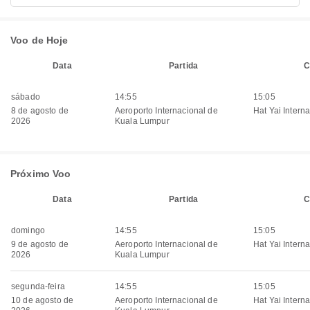
Voo de Hoje
Data
Partida
C
sábado
14:55
15:05
8 de agosto de
Aeroporto Internacional de
Hat Yai Interna
2026
Kuala Lumpur
Próximo Voo
Data
Partida
C
domingo
14:55
15:05
9 de agosto de
Aeroporto Internacional de
Hat Yai Interna
2026
Kuala Lumpur
segunda-feira
14:55
15:05
10 de agosto de
Aeroporto Internacional de
Hat Yai Interna