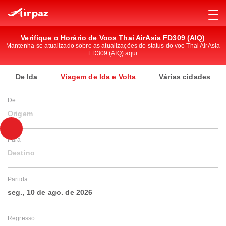
Verifique o Horário de Voos Thai AirAsia FD309 (AIQ)
Mantenha-se atualizado sobre as atualizações do status do voo Thai AirAsia
FD309 (AIQ) aqui
De Ida
Viagem de Ida e Volta
Várias cidades
De
Origem
Para
Destino
Partida
seg., 10 de ago. de 2026
Regresso