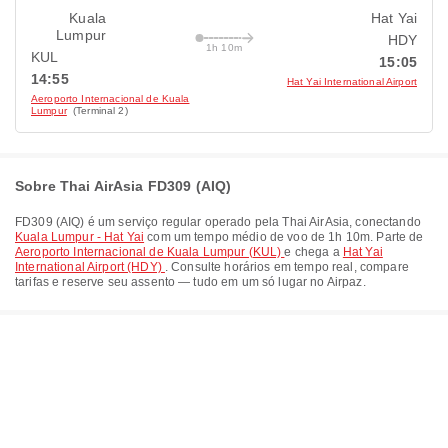
Kuala
Hat Yai
Lumpur
HDY
1h 10m
KUL
15:05
14:55
Hat Yai International Airport
Aeroporto Internacional de Kuala
Lumpur
(Terminal 2)
Sobre Thai AirAsia FD309 (AIQ)
FD309
(
AIQ
) é um serviço regular operado pela
Thai AirAsia
, conectando
Kuala Lumpur - Hat Yai
com um tempo médio de voo de
1h 10m
. Parte de
Aeroporto Internacional de Kuala Lumpur (KUL)
e chega a
Hat Yai
International Airport (HDY)
. Consulte horários em tempo real, compare
tarifas e reserve seu assento — tudo em um só lugar no Airpaz.