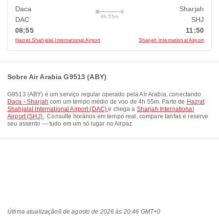
Daca
Sharjah
4h 55m
DAC
SHJ
08:55
11:50
Hazrat Shahjalal International Airport
Sharjah International Airport
Sobre Air Arabia G9513 (ABY)
G9513
(
ABY
) é um serviço regular operado pela
Air Arabia
, conectando
Daca - Sharjah
com um tempo médio de voo de
4h 55m
. Parte de
Hazrat
Shahjalal International Airport (DAC)
e chega a
Sharjah International
Airport (SHJ)
. Consulte horários em tempo real, compare tarifas e reserve
seu assento — tudo em um só lugar no Airpaz.
Última atualização
6 de agosto de 2026 às 20:46 GMT+0