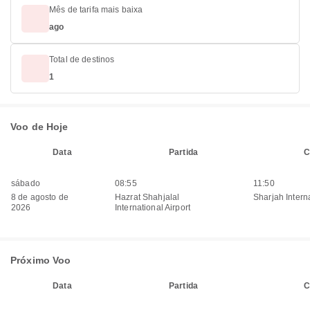
Mês de tarifa mais baixa
ago
Total de destinos
1
Voo de Hoje
Data
Partida
C
sábado
08:55
11:50
8 de agosto de
Hazrat Shahjalal
Sharjah Interna
2026
International Airport
Próximo Voo
Data
Partida
C