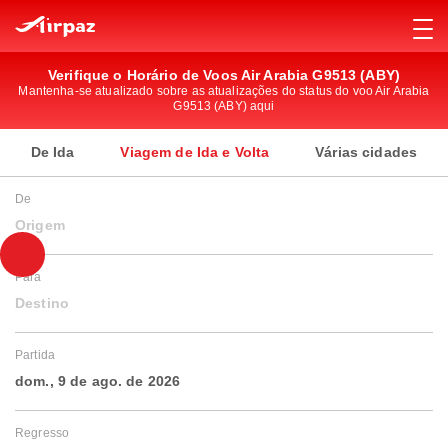
Verifique o Horário de Voos Air Arabia G9513 (ABY)
Mantenha-se atualizado sobre as atualizações do status do voo Air Arabia
G9513 (ABY) aqui
De Ida
Viagem de Ida e Volta
Várias cidades
De
Origem
Para
Destino
Partida
dom., 9 de ago. de 2026
Regresso