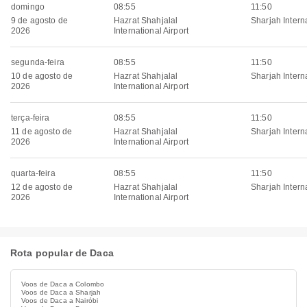
domingo
08:55
11:50
9 de agosto de
Hazrat Shahjalal
Sharjah Interna
2026
International Airport
segunda-feira
08:55
11:50
10 de agosto de
Hazrat Shahjalal
Sharjah Interna
2026
International Airport
terça-feira
08:55
11:50
11 de agosto de
Hazrat Shahjalal
Sharjah Interna
2026
International Airport
quarta-feira
08:55
11:50
12 de agosto de
Hazrat Shahjalal
Sharjah Interna
2026
International Airport
Rota popular de Daca
Voos de Daca a Colombo
Voos de Daca a Sharjah
Voos de Daca a Nairóbi