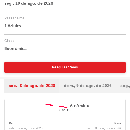
seg., 10 de ago. de 2026
Passageiros
1 Adulto
Class
Económica
Pesquisar Voos
sáb., 8 de ago. de 2026
dom., 9 de ago. de 2026
seg.
Air Arabia
G9513
De
Para
sáb., 8 de ago. de 2026
sáb., 8 de ago. de 2026