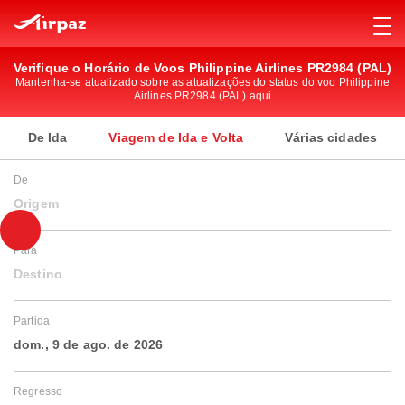
Verifique o Horário de Voos Philippine Airlines PR2984 (PAL)
Mantenha-se atualizado sobre as atualizações do status do voo Philippine
Airlines PR2984 (PAL) aqui
De Ida
Viagem de Ida e Volta
Várias cidades
De
Origem
Para
Destino
Partida
dom., 9 de ago. de 2026
Regresso