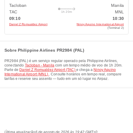
Tacloban
Manila
TAC
MNL
1h 20m
09:10
10:30
Daniel Z Romualdez Airport
Ninoy Aquino International Airport
(Terminal 2)
Sobre Philippine Airlines PR2984 (PAL)
PR2984
(
PAL
) é um serviço regular operado pela
Philippine Airlines
,
conectando
Tacloban - Manila
com um tempo médio de voo de
1h 20m
.
Parte de
Daniel Z Romualdez Airport (TAC)
e chega a
Ninoy Aquino
International Airport (MNL)
. Consulte horários em tempo real, compare
tarifas e reserve seu assento — tudo em um só lugar no Airpaz.
Última atualização
6 de agosto de 2026 às 19:42 GMT+0