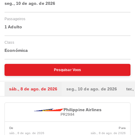
seg., 10 de ago. de 2026
Passageiros
1 Adulto
Class
Económica
Pesquisar Voos
sáb., 8 de ago. de 2026
seg., 10 de ago. de 2026
ter.
Philippine Airlines
PR2984
De
Para
sáb., 8 de ago. de 2026
sáb., 8 de ago. de 2026