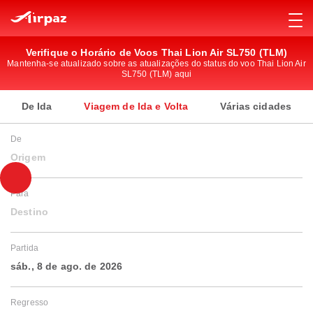
Verifique o Horário de Voos Thai Lion Air SL750 (TLM)
Mantenha-se atualizado sobre as atualizações do status do voo Thai Lion Air
SL750 (TLM) aqui
De Ida
Viagem de Ida e Volta
Várias cidades
De
Origem
Para
Destino
Partida
sáb., 8 de ago. de 2026
Regresso