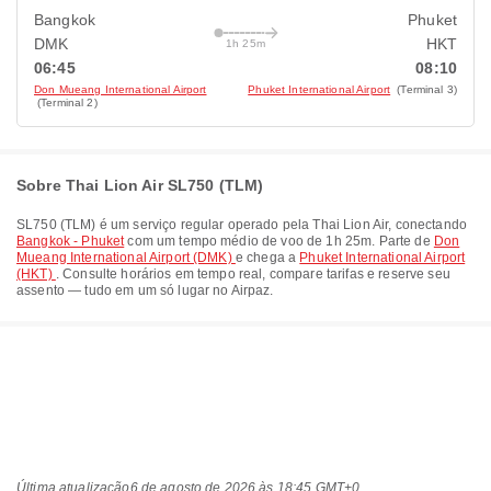
Bangkok
Phuket
DMK
HKT
1h 25m
06:45
08:10
Don Mueang International Airport
Phuket International Airport
(Terminal 3)
(Terminal 2)
Sobre Thai Lion Air SL750 (TLM)
SL750
(
TLM
) é um serviço regular operado pela
Thai Lion Air
, conectando
Bangkok - Phuket
com um tempo médio de voo de
1h 25m
. Parte de
Don
Mueang International Airport (DMK)
e chega a
Phuket International Airport
(HKT)
. Consulte horários em tempo real, compare tarifas e reserve seu
assento — tudo em um só lugar no Airpaz.
Última atualização
6 de agosto de 2026 às 18:45 GMT+0