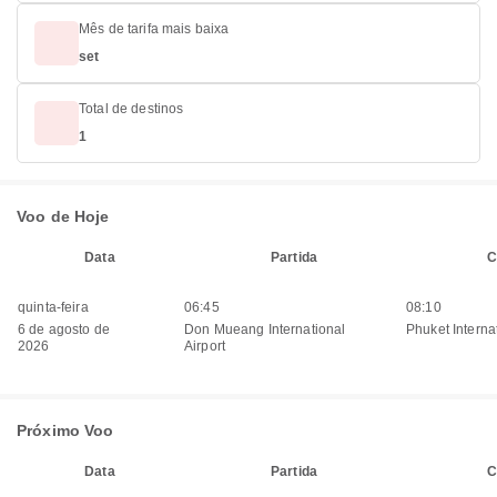
Mês de tarifa mais baixa
set
Total de destinos
1
Voo de Hoje
Data
Partida
C
quinta-feira
06:45
08:10
6 de agosto de
Don Mueang International
Phuket Internat
2026
Airport
Próximo Voo
Data
Partida
C