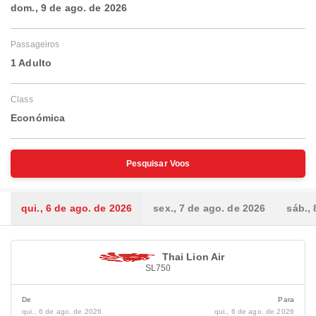
dom., 9 de ago. de 2026
Passageiros
1 Adulto
Class
Económica
Pesquisar Voos
qui., 6 de ago. de 2026
sex., 7 de ago. de 2026
sáb.,
Thai Lion Air
SL750
De
Para
qui., 6 de ago. de 2026
qui., 6 de ago. de 2026