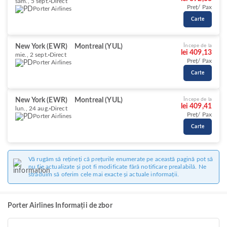
sâm., 5 sept.
Direct
Preț/ Pax
Porter Airlines
Carte
New York (EWR)
Montreal (YUL)
Începe de la
lei 409,13
mie., 2 sept.
Direct
Preț/ Pax
Porter Airlines
Carte
New York (EWR)
Montreal (YUL)
Începe de la
lei 409,41
lun., 24 aug.
Direct
Preț/ Pax
Porter Airlines
Carte
Vă rugăm să rețineți că prețurile enumerate pe această pagină pot să
nu fie actualizate și pot fi modificate fără notificare prealabilă. Ne
străduim să oferim cele mai exacte și actuale informații.
Porter Airlines Informații de zbor