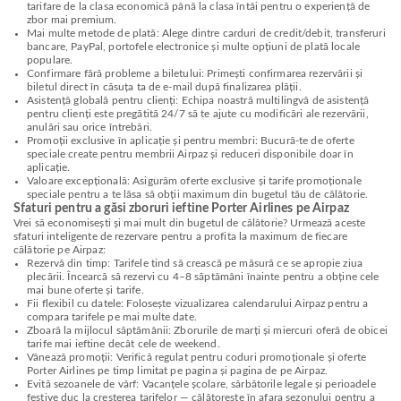
tarifare de la clasa economică până la clasa întâi pentru o experiență de
zbor mai premium.
Mai multe metode de plată: Alege dintre carduri de credit/debit, transferuri
bancare, PayPal, portofele electronice și multe opțiuni de plată locale
populare.
Confirmare fără probleme a biletului: Primești confirmarea rezervării și
biletul direct în căsuța ta de e-mail după finalizarea plății.
Asistență globală pentru clienți: Echipa noastră multilingvă de asistență
pentru clienți este pregătită 24/7 să te ajute cu modificări ale rezervării,
anulări sau orice întrebări.
Promoții exclusive în aplicație și pentru membri: Bucură-te de oferte
speciale create pentru membrii Airpaz și reduceri disponibile doar în
aplicație.
Valoare excepțională: Asigurăm oferte exclusive și tarife promoționale
speciale pentru a te lăsa să obții maximum din bugetul tău de călătorie.
Sfaturi pentru a găsi zboruri ieftine Porter Airlines pe Airpaz
Vrei să economisești și mai mult din bugetul de călătorie? Urmează aceste
sfaturi inteligente de rezervare pentru a profita la maximum de fiecare
călătorie pe Airpaz:
Rezervă din timp: Tarifele tind să crească pe măsură ce se apropie ziua
plecării. Încearcă să rezervi cu 4–8 săptămâni înainte pentru a obține cele
mai bune oferte și tarife.
Fii flexibil cu datele: Folosește vizualizarea calendarului Airpaz pentru a
compara tarifele pe mai multe date.
Zboară la mijlocul săptămânii: Zborurile de marți și miercuri oferă de obicei
tarife mai ieftine decât cele de weekend.
Vânează promoții: Verifică regulat pentru coduri promoționale și oferte
Porter Airlines pe timp limitat pe pagina și pagina de pe Airpaz.
Evită sezoanele de vârf: Vacanțele școlare, sărbătorile legale și perioadele
festive duc la creșterea tarifelor — călătorește în afara sezonului pentru a