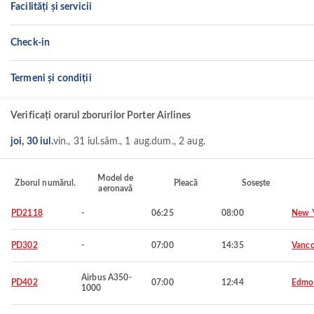
Facilități și servicii
Check-in
Termeni și condiții
Verificați orarul zborurilor Porter Airlines
joi, 30 iul.
vin., 31 iul.
sâm., 1 aug.
dum., 2 aug.
Model de
Zborul numărul.
Pleacă
Sosește
aeronavă
PD2118
-
06:25
08:00
New 
PD302
-
07:00
14:35
Vanco
Airbus A350-
PD402
07:00
12:44
Edmo
1000