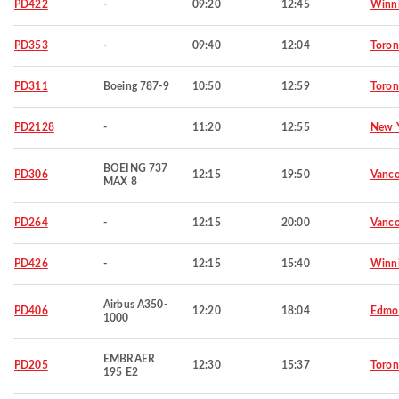
PD422
-
09:20
12:45
Winn
PD353
-
09:40
12:04
Toron
PD311
Boeing 787-9
10:50
12:59
Toron
PD2128
-
11:20
12:55
New 
BOEING 737
PD306
12:15
19:50
Vanco
MAX 8
PD264
-
12:15
20:00
Vanco
PD426
-
12:15
15:40
Winn
Airbus A350-
PD406
12:20
18:04
Edmo
1000
EMBRAER
PD205
12:30
15:37
Toron
195 E2