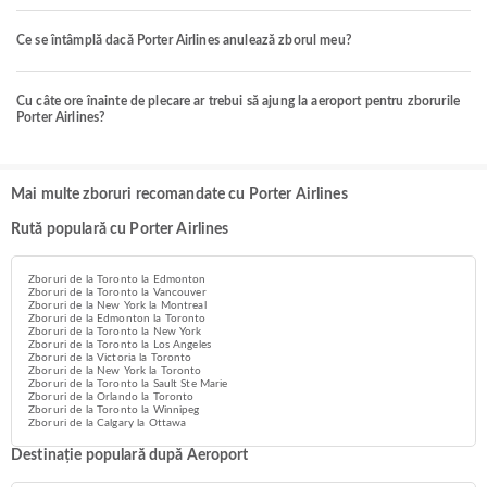
Ce se întâmplă dacă Porter Airlines anulează zborul meu?
Cu câte ore înainte de plecare ar trebui să ajung la aeroport pentru zborurile
Porter Airlines?
Mai multe zboruri recomandate cu Porter Airlines
Rută populară cu Porter Airlines
Zboruri de la Toronto la Edmonton
Zboruri de la Toronto la Vancouver
Zboruri de la New York la Montreal
Zboruri de la Edmonton la Toronto
Zboruri de la Toronto la New York
Zboruri de la Toronto la Los Angeles
Zboruri de la Victoria la Toronto
Zboruri de la New York la Toronto
Zboruri de la Toronto la Sault Ste Marie
Zboruri de la Orlando la Toronto
Zboruri de la Toronto la Winnipeg
Zboruri de la Calgary la Ottawa
Destinație populară după Aeroport