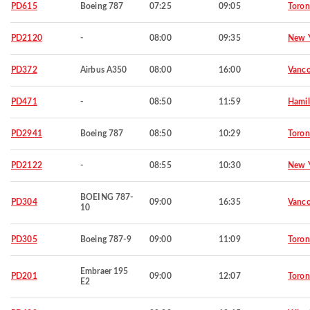
PD615
Boeing 787
07:25
09:05
Toron
PD2120
-
08:00
09:35
New 
PD372
Airbus A350
08:00
16:00
Vanco
PD471
-
08:50
11:59
Hamil
PD2941
Boeing 787
08:50
10:29
Toron
PD2122
-
08:55
10:30
New 
BOEING 787-
PD304
09:00
16:35
Vanco
10
PD305
Boeing 787-9
09:00
11:09
Toron
Embraer 195
PD201
09:00
12:07
Toron
E2