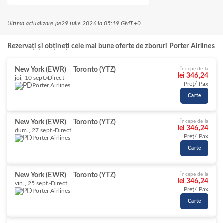
Ultima actualizare pe
29 iulie 2026 la 05:19 GMT+0
Rezervați și obțineți cele mai bune oferte de zboruri Porter Airlines
New York (EWR)
Toronto (YTZ)
Începe de la
lei 346,24
joi, 10 sept.
Direct
Preț/ Pax
Porter Airlines
Carte
New York (EWR)
Toronto (YTZ)
Începe de la
lei 346,24
dum., 27 sept.
Direct
Preț/ Pax
Porter Airlines
Carte
New York (EWR)
Toronto (YTZ)
Începe de la
lei 346,24
vin., 25 sept.
Direct
Preț/ Pax
Porter Airlines
Carte