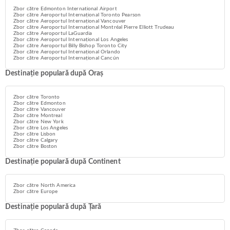
Zbor către Edmonton International Airport
Zbor către Aeroportul Internațional Toronto Pearson
Zbor către Aeroportul Internațional Vancouver
Zbor către Aeroportul Internațional Montréal Pierre Elliott Trudeau
Zbor către Aeroportul LaGuardia
Zbor către Aeroportul Internațional Los Angeles
Zbor către Aeroportul Billy Bishop Toronto City
Zbor către Aeroportul Internațional Orlando
Zbor către Aeroportul Internațional Cancún
Destinație populară după Oraș
Zbor către Toronto
Zbor către Edmonton
Zbor către Vancouver
Zbor către Montreal
Zbor către New York
Zbor către Los Angeles
Zbor către Lisbon
Zbor către Calgary
Zbor către Boston
Destinație populară după Continent
Zbor către North America
Zbor către Europe
Destinație populară după Țară