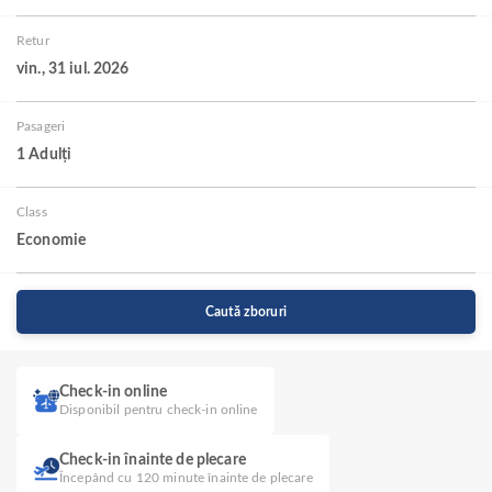
Retur
vin., 31 iul. 2026
Pasageri
1 Adulți
Class
Economie
Caută zboruri
Check-in online
Disponibil pentru check-in online
Check-in înainte de plecare
Începând cu 120 minute înainte de plecare