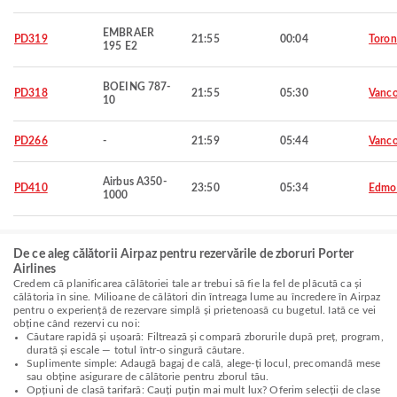
EMBRAER
PD319
21:55
00:04
Toron
195 E2
BOEING 787-
PD318
21:55
05:30
Vanco
10
PD266
-
21:59
05:44
Vanco
Airbus A350-
PD410
23:50
05:34
Edmo
1000
De ce aleg călătorii Airpaz pentru rezervările de zboruri Porter
Airlines
Credem că planificarea călătoriei tale ar trebui să fie la fel de plăcută ca și
călătoria în sine. Milioane de călători din întreaga lume au încredere în Airpaz
pentru o experiență de rezervare simplă și prietenoasă cu bugetul. Iată ce vei
obține când rezervi cu noi:
Căutare rapidă și ușoară: Filtrează și compară zborurile după preț, program,
durată și escale — totul într-o singură căutare.
Suplimente simple: Adaugă bagaj de cală, alege-ți locul, precomandă mese
sau obține asigurare de călătorie pentru zborul tău.
Opțiuni de clasă tarifară: Cauți puțin mai mult lux? Oferim selecții de clase