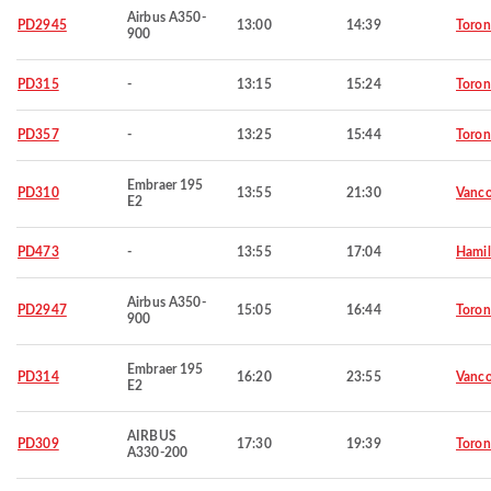
Airbus A350-
PD2945
13:00
14:39
Toron
900
PD315
-
13:15
15:24
Toron
PD357
-
13:25
15:44
Toron
Embraer 195
PD310
13:55
21:30
Vanco
E2
PD473
-
13:55
17:04
Hamil
Airbus A350-
PD2947
15:05
16:44
Toron
900
Embraer 195
PD314
16:20
23:55
Vanco
E2
AIRBUS
PD309
17:30
19:39
Toron
A330-200