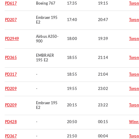
PD617
Boeing 767
17:35
19:15
Toron
Embraer 195
PD207
17:40
20:47
Toron
E2
Airbus A350-
PD2949
18:00
19:39
Toron
900
EMBRAER
PD365
18:55
21:14
Toron
195 E2
PD317
-
18:55
21:04
Toron
PD209
-
19:55
23:02
Toron
Embraer 195
PD209
20:15
23:22
Toron
E2
PD428
-
20:50
00:15
Winn
PD367
-
21:50
00:04
Toron