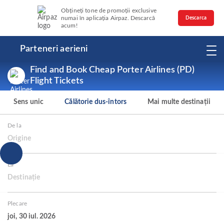
Obțineți tone de promoții exclusive
numai în aplicația Airpaz. Descarcă
Descarca
acum!
Parteneri aerieni
Find and Book Cheap Porter Airlines (PD)
Flight Tickets
Sens unic
Călătorie dus-întors
Mai multe destinații
De la
Origine
La
Destinație
Plecare
joi, 30 iul. 2026