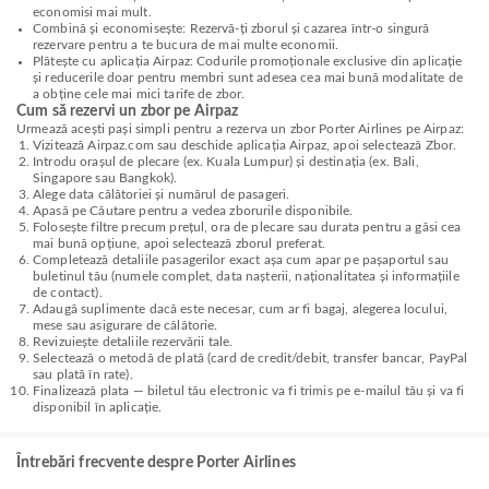
economisi mai mult.
Combină și economisește: Rezervă-ți zborul și cazarea într-o singură
rezervare pentru a te bucura de mai multe economii.
Plătește cu aplicația Airpaz: Codurile promoționale exclusive din aplicație
și reducerile doar pentru membri sunt adesea cea mai bună modalitate de
a obține cele mai mici tarife de zbor.
Cum să rezervi un zbor pe Airpaz
Urmează acești pași simpli pentru a rezerva un zbor Porter Airlines pe Airpaz:
Vizitează Airpaz.com sau deschide aplicația Airpaz, apoi selectează Zbor.
Introdu orașul de plecare (ex. Kuala Lumpur) și destinația (ex. Bali,
Singapore sau Bangkok).
Alege data călătoriei și numărul de pasageri.
Apasă pe Căutare pentru a vedea zborurile disponibile.
Folosește filtre precum prețul, ora de plecare sau durata pentru a găsi cea
mai bună opțiune, apoi selectează zborul preferat.
Completează detaliile pasagerilor exact așa cum apar pe pașaportul sau
buletinul tău (numele complet, data nașterii, naționalitatea și informațiile
de contact).
Adaugă suplimente dacă este necesar, cum ar fi bagaj, alegerea locului,
mese sau asigurare de călătorie.
Revizuiește detaliile rezervării tale.
Selectează o metodă de plată (card de credit/debit, transfer bancar, PayPal
sau plată în rate).
Finalizează plata — biletul tău electronic va fi trimis pe e-mailul tău și va fi
disponibil în aplicație.
Întrebări frecvente despre Porter Airlines