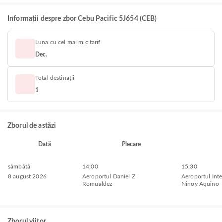
Informații despre zbor Cebu Pacific 5J654 (CEB)
Luna cu cel mai mic tarif
Dec.
Total destinații
1
Zborul de astăzi
Dată
Plecare
sâmbătă
14:00
15:30
8 august 2026
Aeroportul Daniel Z
Aeroportul Inte
Romualdez
Ninoy Aquino
Zborul viitor