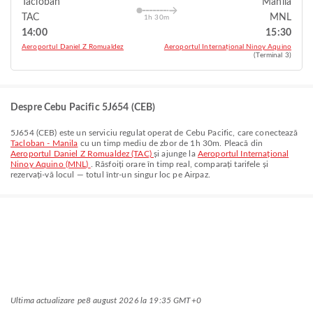
Tacloban
Manila
TAC
MNL
1h 30m
14:00
15:30
Aeroportul Daniel Z Romualdez
Aeroportul Internațional Ninoy Aquino
(Terminal 3)
Despre Cebu Pacific 5J654 (CEB)
5J654
(
CEB
) este un serviciu regulat operat de
Cebu Pacific
, care conectează
Tacloban - Manila
cu un timp mediu de zbor de
1h 30m
. Pleacă din
Aeroportul Daniel Z Romualdez (TAC)
și ajunge la
Aeroportul Internațional
Ninoy Aquino (MNL)
. Răsfoiți orare în timp real, comparați tarifele și
rezervați-vă locul — totul într-un singur loc pe Airpaz.
Ultima actualizare pe
8 august 2026 la 19:35 GMT+0