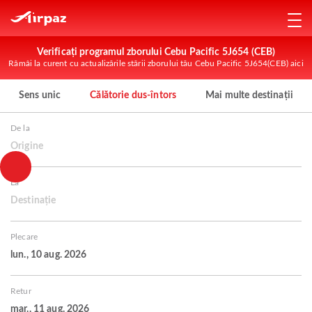
Verificați programul zborului Cebu Pacific 5J654 (CEB)
Rămâi la curent cu actualizările stării zborului tău Cebu Pacific 5J654(CEB) aici
Sens unic
Călătorie dus-întors
Mai multe destinații
De la
Origine
La
Destinație
Plecare
lun., 10 aug. 2026
Retur
mar., 11 aug. 2026