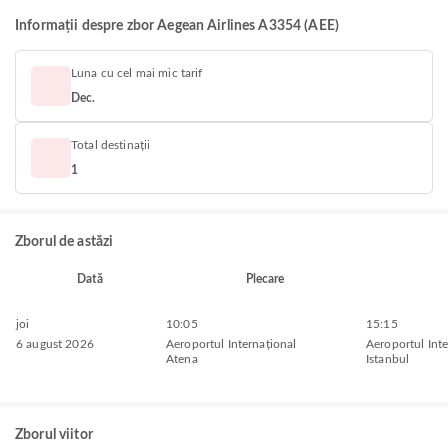
Informații despre zbor Aegean Airlines A3354 (AEE)
Luna cu cel mai mic tarif
Dec.
Total destinații
1
Zborul de astăzi
Dată
Plecare
joi
10:05
15:15
6 august 2026
Aeroportul Internațional
Aeroportul Inte
Atena
Istanbul
Zborul viitor