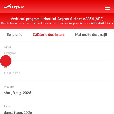
Verificați programul zborului Aegean Airlines A3354 (AEE)
Rămâi la curent cu actualizările stării zborului tău Aegean Airlines A3354(AEE) aici
Sens unic
Călătorie dus-întors
Mai multe destinații
De la
Origine
La
Destinație
Plecare
sâm., 8 aug. 2026
Retur
dum., 9 aug. 2026