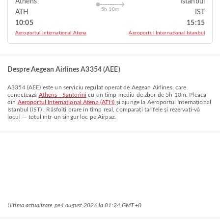
Athens
Istanbul
5h 10m
ATH
IST
10:05
15:15
Aeroportul Internațional Atena
Aeroportul Internațional Istanbul
Despre Aegean Airlines A3354 (AEE)
A3354
(
AEE
) este un serviciu regulat operat de
Aegean Airlines
, care
conectează
Athens - Santorini
cu un timp mediu de zbor de
5h 10m
. Pleacă
din
Aeroportul Internațional Atena (ATH)
și ajunge la
Aeroportul Internațional
Istanbul (IST)
. Răsfoiți orare în timp real, comparați tarifele și rezervați-vă
locul — totul într-un singur loc pe Airpaz.
Ultima actualizare pe
4 august 2026 la 01:24 GMT+0