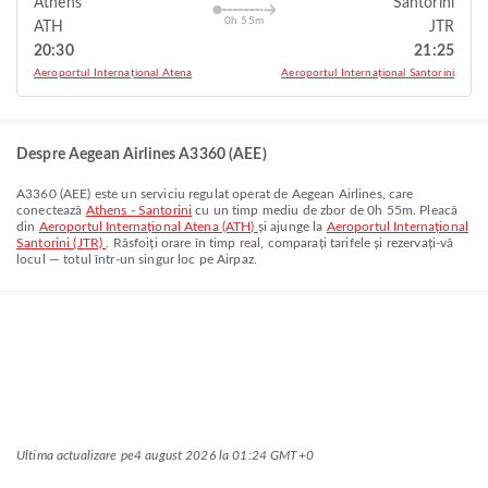
Athens
Santorini
0h 55m
ATH
JTR
20:30
21:25
Aeroportul Internațional Atena
Aeroportul Internațional Santorini
Despre Aegean Airlines A3360 (AEE)
A3360
(
AEE
) este un serviciu regulat operat de
Aegean Airlines
, care
conectează
Athens - Santorini
cu un timp mediu de zbor de
0h 55m
. Pleacă
din
Aeroportul Internațional Atena (ATH)
și ajunge la
Aeroportul Internațional
Santorini (JTR)
. Răsfoiți orare în timp real, comparați tarifele și rezervați-vă
locul — totul într-un singur loc pe Airpaz.
Ultima actualizare pe
4 august 2026 la 01:24 GMT+0