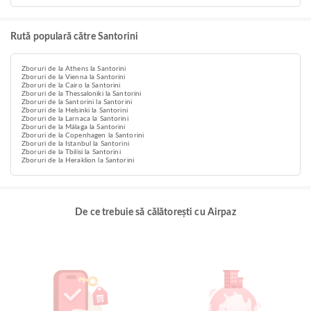
Rută populară către Santorini
Zboruri de la Athens la Santorini
Zboruri de la Vienna la Santorini
Zboruri de la Cairo la Santorini
Zboruri de la Thessaloniki la Santorini
Zboruri de la Santorini la Santorini
Zboruri de la Helsinki la Santorini
Zboruri de la Larnaca la Santorini
Zboruri de la Málaga la Santorini
Zboruri de la Copenhagen la Santorini
Zboruri de la Istanbul la Santorini
Zboruri de la Tbilisi la Santorini
Zboruri de la Heraklion la Santorini
De ce trebuie să călătorești cu Airpaz