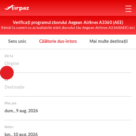
Verificați programul zborului Aegean Airlines A3360 (AEE)
Rămâi la curent cu actualizările stării zborului tău Aegean Airlines A3360(AEE) aici
Sens unic
Călătorie dus-întors
Mai multe destinații
De la
Origine
La
Destinație
Plecare
dum., 9 aug. 2026
Retur
lun., 10 aug. 2026