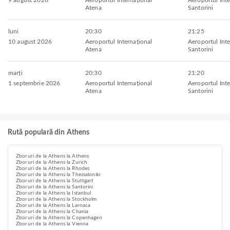
9 august 2026
Aeroportul Internațional
Aeroportul Inte
Atena
Santorini
luni
20:30
21:25
10 august 2026
Aeroportul Internațional
Aeroportul Inte
Atena
Santorini
marți
20:30
21:20
1 septembrie 2026
Aeroportul Internațional
Aeroportul Inte
Atena
Santorini
Rută populară din Athens
Zboruri de la Athens la Athens
Zboruri de la Athens la Zurich
Zboruri de la Athens la Rhodes
Zboruri de la Athens la Thessaloniki
Zboruri de la Athens la Stuttgart
Zboruri de la Athens la Santorini
Zboruri de la Athens la Istanbul
Zboruri de la Athens la Stockholm
Zboruri de la Athens la Larnaca
Zboruri de la Athens la Chania
Zboruri de la Athens la Copenhagen
Zboruri de la Athens la Vienna