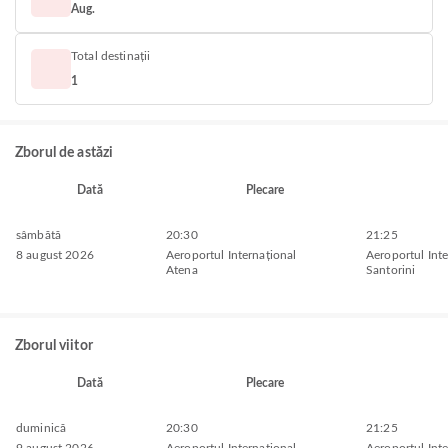
Aug.
Total destinații
1
Zborul de astăzi
Dată
Plecare
sâmbătă
20:30
21:25
8 august 2026
Aeroportul Internațional
Aeroportul Inte
Atena
Santorini
Zborul viitor
Dată
Plecare
duminică
20:30
21:25