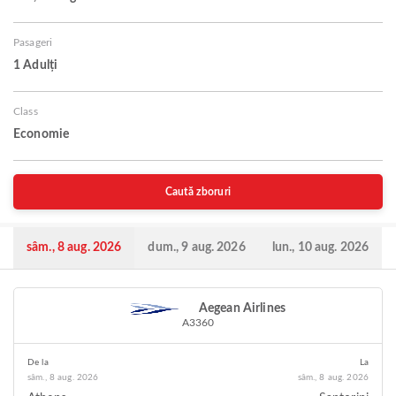
Pasageri
1 Adulți
Class
Economie
Caută zboruri
sâm., 8 aug. 2026
dum., 9 aug. 2026
lun., 10 aug. 2026
Aegean Airlines
A3360
De la
La
sâm., 8 aug. 2026
sâm., 8 aug. 2026