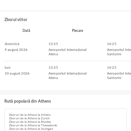
Zborul viitor
Dată
Plecare
duminică
13:35
14:25
9 august 2026
Aeroportul Internațional
Aeroportul Inte
Atena
Santorini
luni
13:35
14:25
10 august 2026
Aeroportul Internațional
Aeroportul Inte
Atena
Santorini
Rută populară din Athens
Zboruri de la Athens la Athens
Zboruri de la Athens la Zurich
Zboruri de la Athens la Rhodes
Zboruri de la Athens la Thessaloniki
Zboruri de la Athens la Stuttgart