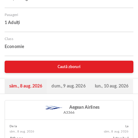
Pasageri
1 Adulți
Class
Economie
Caută zboruri
sâm., 8 aug. 2026
dum., 9 aug. 2026
lun., 10 aug. 2026
Aegean Airlines
A3366
De la
La
sâm., 8 aug. 2026
sâm., 8 aug. 2026