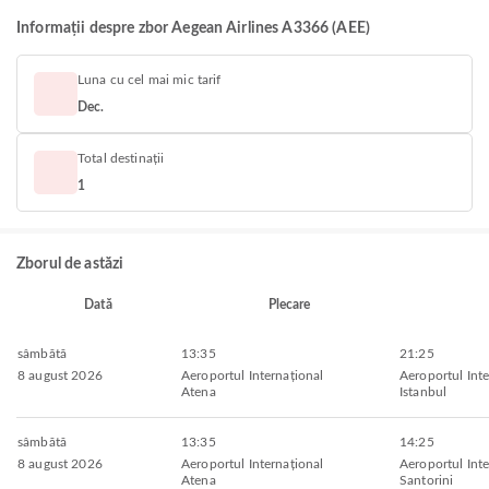
Informații despre zbor Aegean Airlines A3366 (AEE)
Luna cu cel mai mic tarif
Dec.
Total destinații
1
Zborul de astăzi
Dată
Plecare
sâmbătă
13:35
21:25
8 august 2026
Aeroportul Internațional
Aeroportul Inte
Atena
Istanbul
sâmbătă
13:35
14:25
8 august 2026
Aeroportul Internațional
Aeroportul Inte
Atena
Santorini