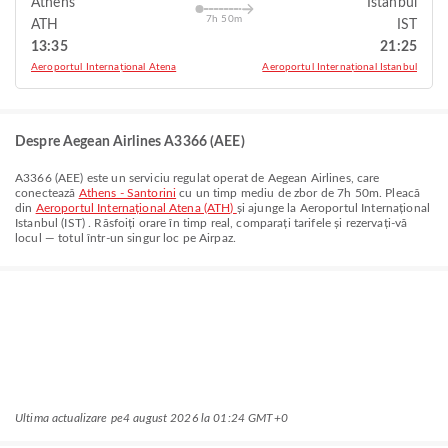
Athens
Istanbul
7h 50m
ATH
IST
13:35
21:25
Aeroportul Internațional Atena
Aeroportul Internațional Istanbul
Despre Aegean Airlines A3366 (AEE)
A3366
(
AEE
) este un serviciu regulat operat de
Aegean Airlines
, care
conectează
Athens - Santorini
cu un timp mediu de zbor de
7h 50m
. Pleacă
din
Aeroportul Internațional Atena (ATH)
și ajunge la
Aeroportul Internațional
Istanbul (IST)
. Răsfoiți orare în timp real, comparați tarifele și rezervați-vă
locul — totul într-un singur loc pe Airpaz.
Ultima actualizare pe
4 august 2026 la 01:24 GMT+0