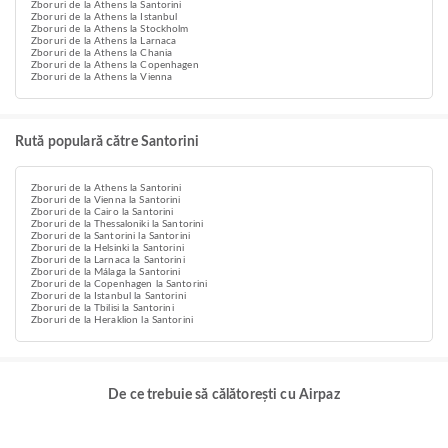
Zboruri de la Athens la Santorini
Zboruri de la Athens la Istanbul
Zboruri de la Athens la Stockholm
Zboruri de la Athens la Larnaca
Zboruri de la Athens la Chania
Zboruri de la Athens la Copenhagen
Zboruri de la Athens la Vienna
Rută populară către Santorini
Zboruri de la Athens la Santorini
Zboruri de la Vienna la Santorini
Zboruri de la Cairo la Santorini
Zboruri de la Thessaloniki la Santorini
Zboruri de la Santorini la Santorini
Zboruri de la Helsinki la Santorini
Zboruri de la Larnaca la Santorini
Zboruri de la Málaga la Santorini
Zboruri de la Copenhagen la Santorini
Zboruri de la Istanbul la Santorini
Zboruri de la Tbilisi la Santorini
Zboruri de la Heraklion la Santorini
De ce trebuie să călătorești cu Airpaz