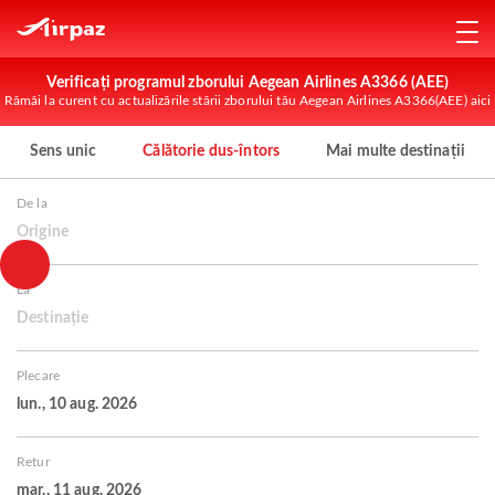
Verificați programul zborului Aegean Airlines A3366 (AEE)
Rămâi la curent cu actualizările stării zborului tău Aegean Airlines A3366(AEE) aici
Sens unic
Călătorie dus-întors
Mai multe destinații
De la
Origine
La
Destinație
Plecare
lun., 10 aug. 2026
Retur
mar., 11 aug. 2026