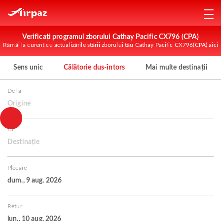
Verificați programul zborului Cathay Pacific CX796 (CPA)
Rămâi la curent cu actualizările stării zborului tău Cathay Pacific CX796(CPA) aici
Sens unic
Călătorie dus-întors
Mai multe destinații
De la
Origine
La
Destinație
Plecare
dum., 9 aug. 2026
Retur
lun., 10 aug. 2026