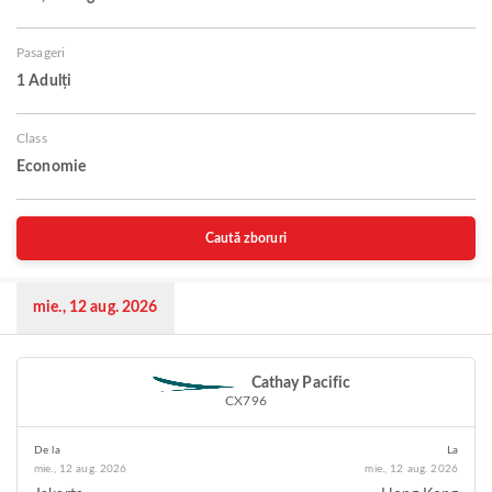
Pasageri
1 Adulți
Class
Economie
Caută zboruri
mie., 12 aug. 2026
Cathay Pacific
CX796
De la
La
mie., 12 aug. 2026
mie., 12 aug. 2026