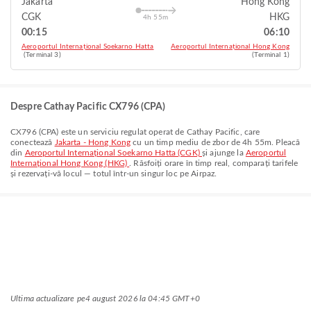
Jakarta
Hong Kong
CGK
HKG
4h 55m
00:15
06:10
Aeroportul Internațional Soekarno Hatta
Aeroportul Internațional Hong Kong
(Terminal 3)
(Terminal 1)
Despre Cathay Pacific CX796 (CPA)
CX796
(
CPA
) este un serviciu regulat operat de
Cathay Pacific
, care
conectează
Jakarta - Hong Kong
cu un timp mediu de zbor de
4h 55m
. Pleacă
din
Aeroportul Internațional Soekarno Hatta (CGK)
și ajunge la
Aeroportul
Internațional Hong Kong (HKG)
. Răsfoiți orare în timp real, comparați tarifele
și rezervați-vă locul — totul într-un singur loc pe Airpaz.
Ultima actualizare pe
4 august 2026 la 04:45 GMT+0