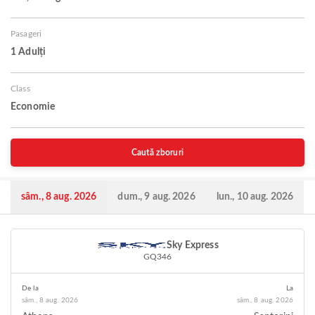
Pasageri
1 Adulți
Class
Economie
Caută zboruri
sâm., 8 aug. 2026
dum., 9 aug. 2026
lun., 10 aug. 2026
Sky Express
GQ346
De la
La
sâm., 8 aug. 2026
sâm., 8 aug. 2026