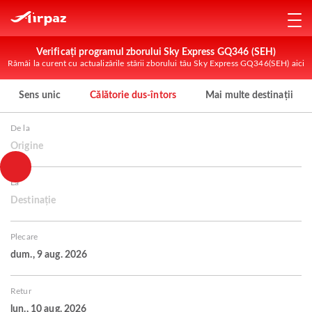
Verificați programul zborului Sky Express GQ346 (SEH)
Rămâi la curent cu actualizările stării zborului tău Sky Express GQ346(SEH) aici
Sens unic
Călătorie dus-întors
Mai multe destinații
De la
Origine
La
Destinație
Plecare
dum., 9 aug. 2026
Retur
lun., 10 aug. 2026