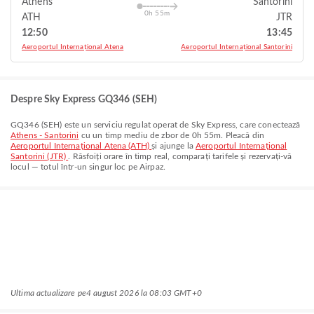
Athens
Santorini
0h 55m
ATH
JTR
12:50
13:45
Aeroportul Internațional Atena
Aeroportul Internațional Santorini
Despre Sky Express GQ346 (SEH)
GQ346
(
SEH
) este un serviciu regulat operat de
Sky Express
, care conectează
Athens - Santorini
cu un timp mediu de zbor de
0h 55m
. Pleacă din
Aeroportul Internațional Atena (ATH)
și ajunge la
Aeroportul Internațional
Santorini (JTR)
. Răsfoiți orare în timp real, comparați tarifele și rezervați-vă
locul — totul într-un singur loc pe Airpaz.
Ultima actualizare pe
4 august 2026 la 08:03 GMT+0