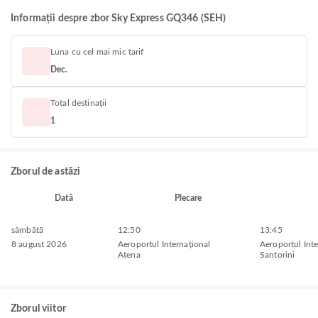
Informații despre zbor Sky Express GQ346 (SEH)
Luna cu cel mai mic tarif
Dec.
Total destinații
1
Zborul de astăzi
Dată
Plecare
sâmbătă
12:50
13:45
8 august 2026
Aeroportul Internațional
Aeroportul Inte
Atena
Santorini
Zborul viitor