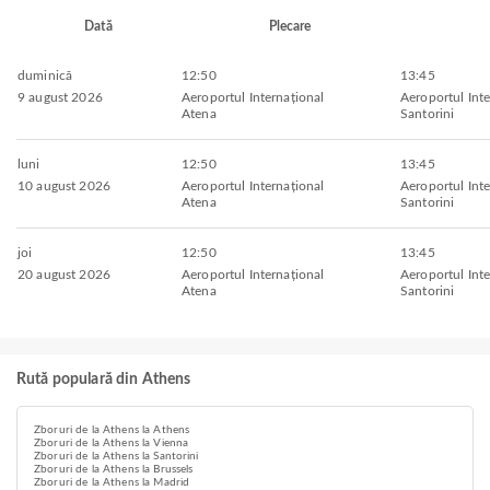
Dată
Plecare
duminică
12:50
13:45
9 august 2026
Aeroportul Internațional
Aeroportul Inte
Atena
Santorini
luni
12:50
13:45
10 august 2026
Aeroportul Internațional
Aeroportul Inte
Atena
Santorini
joi
12:50
13:45
20 august 2026
Aeroportul Internațional
Aeroportul Inte
Atena
Santorini
Rută populară din Athens
Zboruri de la Athens la Athens
Zboruri de la Athens la Vienna
Zboruri de la Athens la Santorini
Zboruri de la Athens la Brussels
Zboruri de la Athens la Madrid