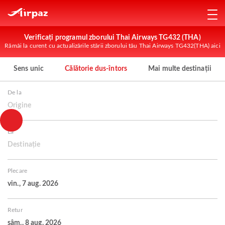
Verificați programul zborului Thai Airways TG432 (THA)
Rămâi la curent cu actualizările stării zborului tău Thai Airways TG432(THA) aici
Sens unic
Călătorie dus-întors
Mai multe destinații
De la
Origine
La
Destinație
Plecare
vin., 7 aug. 2026
Retur
sâm., 8 aug. 2026