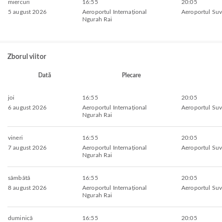
miercuri
16:55
20:05
5 august 2026
Aeroportul Internațional
Aeroportul Su
Ngurah Rai
Zborul viitor
Dată
Plecare
joi
16:55
20:05
6 august 2026
Aeroportul Internațional
Aeroportul Su
Ngurah Rai
vineri
16:55
20:05
7 august 2026
Aeroportul Internațional
Aeroportul Su
Ngurah Rai
sâmbătă
16:55
20:05
8 august 2026
Aeroportul Internațional
Aeroportul Su
Ngurah Rai
duminică
16:55
20:05