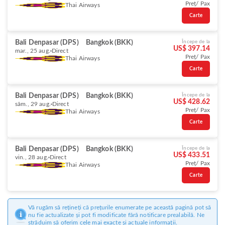
Preț/ Pax
Thai Airways
Carte
Bali Denpasar (DPS)
Bangkok (BKK)
Începe de la
US$ 397.14
mar., 25 aug.
Direct
Preț/ Pax
Thai Airways
Carte
Bali Denpasar (DPS)
Bangkok (BKK)
Începe de la
US$ 428.62
sâm., 29 aug.
Direct
Preț/ Pax
Thai Airways
Carte
Bali Denpasar (DPS)
Bangkok (BKK)
Începe de la
US$ 433.51
vin., 28 aug.
Direct
Preț/ Pax
Thai Airways
Carte
Vă rugăm să rețineți că prețurile enumerate pe această pagină pot să
nu fie actualizate și pot fi modificate fără notificare prealabilă. Ne
străduim să oferim cele mai exacte și actuale informații.