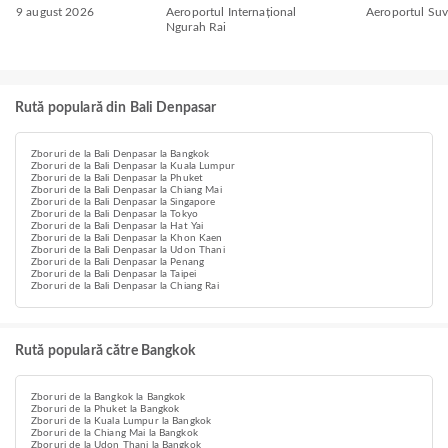
9 august 2026
Aeroportul Internațional
Aeroportul Su
Ngurah Rai
Rută populară din Bali Denpasar
Zboruri de la Bali Denpasar la Bangkok
Zboruri de la Bali Denpasar la Kuala Lumpur
Zboruri de la Bali Denpasar la Phuket
Zboruri de la Bali Denpasar la Chiang Mai
Zboruri de la Bali Denpasar la Singapore
Zboruri de la Bali Denpasar la Tokyo
Zboruri de la Bali Denpasar la Hat Yai
Zboruri de la Bali Denpasar la Khon Kaen
Zboruri de la Bali Denpasar la Udon Thani
Zboruri de la Bali Denpasar la Penang
Zboruri de la Bali Denpasar la Taipei
Zboruri de la Bali Denpasar la Chiang Rai
Rută populară către Bangkok
Zboruri de la Bangkok la Bangkok
Zboruri de la Phuket la Bangkok
Zboruri de la Kuala Lumpur la Bangkok
Zboruri de la Chiang Mai la Bangkok
Zboruri de la Udon Thani la Bangkok