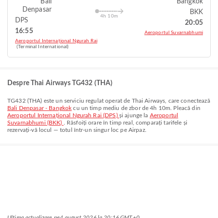
Bali
Bangkok
Denpasar
BKK
4h 10m
DPS
20:05
16:55
Aeroportul Suvarnabhumi
Aeroportul Internațional Ngurah Rai
(Terminal International)
Despre Thai Airways TG432 (THA)
TG432
(
THA
) este un serviciu regulat operat de
Thai Airways
, care conectează
Bali Denpasar - Bangkok
cu un timp mediu de zbor de
4h 10m
. Pleacă din
Aeroportul Internațional Ngurah Rai (DPS)
și ajunge la
Aeroportul
Suvarnabhumi (BKK)
. Răsfoiți orare în timp real, comparați tarifele și
rezervați-vă locul — totul într-un singur loc pe Airpaz.
Ultima actualizare pe
4 august 2026 la 20:16 GMT+0