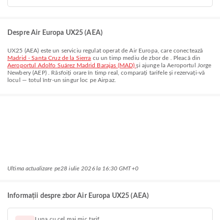
Despre Air Europa UX25 (AEA)
UX25
(
AEA
) este un serviciu regulat operat de
Air Europa
, care conectează
Madrid - Santa Cruz de la Sierra
cu un timp mediu de zbor de
. Pleacă din
Aeroportul Adolfo Suárez Madrid Barajas (MAD)
și ajunge la
Aeroportul Jorge
Newbery (AEP)
. Răsfoiți orare în timp real, comparați tarifele și rezervați-vă
locul — totul într-un singur loc pe Airpaz.
Ultima actualizare pe
28 iulie 2026 la 16:30 GMT+0
Informații despre zbor Air Europa UX25 (AEA)
Luna cu cel mai mic tarif