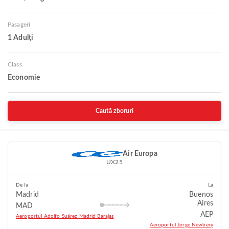
Pasageri
1 Adulți
Class
Economie
Caută zboruri
Air Europa
UX25
De la
La
Madrid
Buenos
Aires
MAD
AEP
Aeroportul Adolfo Suárez Madrid Barajas
Aeroportul Jorge Newbery