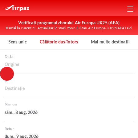
Verificați programul zborului Air Europa UX25 (AEA)
Rămâi la curent cu actualizările stării zborului tău Air Europa UX25(AEA) aici
Sens unic
Călătorie dus-întors
Mai multe destinații
De la
Origine
La
Destinație
Plecare
sâm., 8 aug. 2026
Retur
dum., 9 aug. 2026