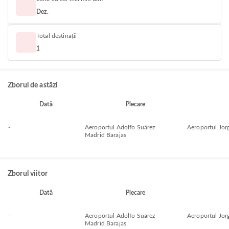
Dez.
Total destinații
1
Zborul de astăzi
Dată
Plecare
-
Aeroportul Adolfo Suárez
Aeroportul Jo
Madrid Barajas
Zborul viitor
Dată
Plecare
-
Aeroportul Adolfo Suárez
Aeroportul Jo
Madrid Barajas