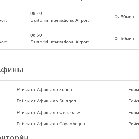
08:40
0ч 50мин
port
Santorini International Airport
08:50
0ч 50мин
port
Santorini International Airport
 Афины
Рейсы от Афины до Zurich
Рейс
Рейсы от Афины до Stuttgart
Рейс
Рейсы от Афины до Стокгольм
Рейс
Рейсы от Афины до Copenhagen
Рейс
нтори́н