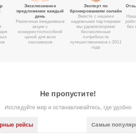
р
Эксклюзивное
Эксперт по
Отзы
х
предложение каждый
бронированиям онлайн
день
Вместе с нашими
Наша
ь
Различные ежедневные
надежными партнерами
рабо
и
акции с
мы удовлетворяем
без
даря
конкурентоспособной
бесчисленные
ных
ценой для всех
потребности
тов
пассажиров
путешественников с 2011
года
Не пропустите!
Исследуйте мир и останавливайтесь, где удобно
рные рейсы
Самые популяр