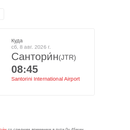
Куда
сб, 8 авг. 2026 г.
Сантори́н
(JTR)
08:45
Santorini International Airport
ри́н
со средним временем в пути
0ч 45мин
.