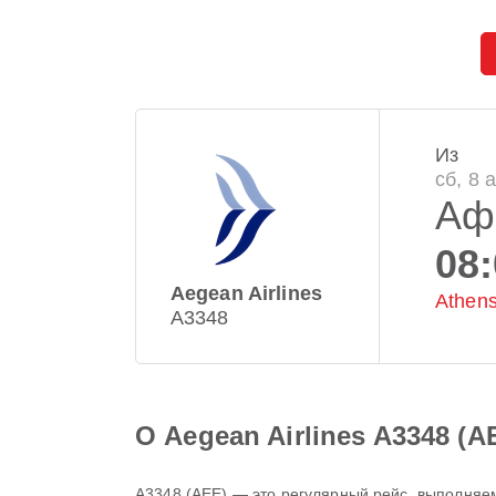
Из
сб, 8 а
Аф
08
Aegean Airlines
Athens
A3348
О Aegean Airlines A3348 (A
A3348
(
AEE
) — это регулярный рейс, выполня