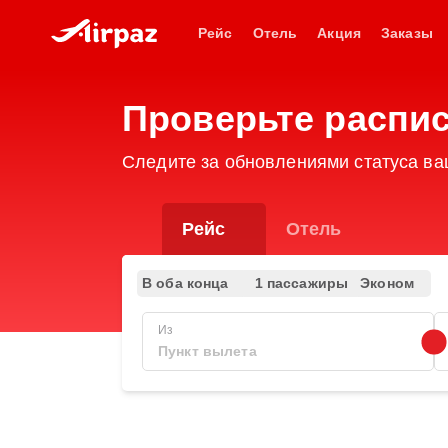
Рейс
Отель
Акция
Заказы
Проверьте распис
Следите за обновлениями статуса ваш
Рейс
Отель
В оба конца
1 пассажиры
Эконом
Из