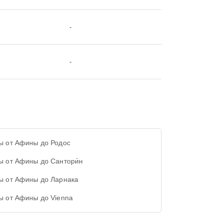
-
-
ы от Афины до Родос
ы от Афины до Сантори́н
ы от Афины до Ларнака
ы от Афины до Vienna