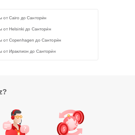
ы от Cairo до Сантори́н
 от Helsinki до Сантори́н
ы от Copenhagen до Сантори́н
ы от Ираклион до Сантори́н
z?