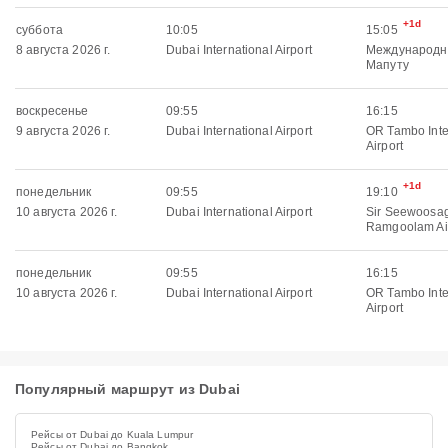
+1d
суббота
10:05
15:05
8 августа 2026 г.
Dubai International Airport
Международн
Мапуту
воскресенье
09:55
16:15
9 августа 2026 г.
Dubai International Airport
OR Tambo Inte
Airport
+1d
понедельник
09:55
19:10
10 августа 2026 г.
Dubai International Airport
Sir Seewoosa
Ramgoolam Ai
понедельник
09:55
16:15
10 августа 2026 г.
Dubai International Airport
OR Tambo Inte
Airport
Популярный маршрут из Dubai
Рейсы от Dubai до Kuala Lumpur
Рейсы от Dubai до Bangkok