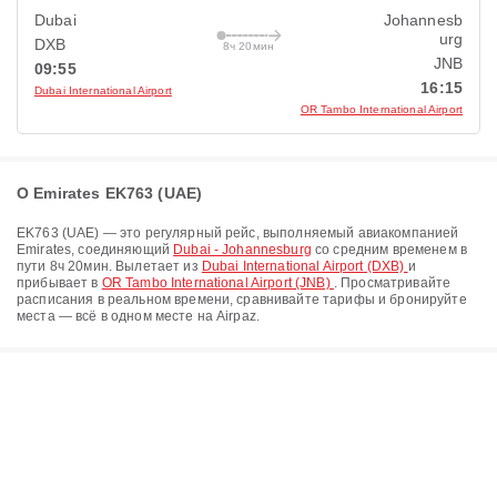
Dubai
Johannesb
urg
DXB
8ч 20мин
JNB
09:55
16:15
Dubai International Airport
OR Tambo International Airport
О Emirates EK763 (UAE)
EK763
(
UAE
) — это регулярный рейс, выполняемый авиакомпанией
Emirates
, соединяющий
Dubai - Johannesburg
со средним временем в
пути
8ч 20мин
. Вылетает из
Dubai International Airport (DXB)
и
прибывает в
OR Tambo International Airport (JNB)
. Просматривайте
расписания в реальном времени, сравнивайте тарифы и бронируйте
места — всё в одном месте на Airpaz.