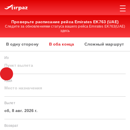
Проверьте расписание рейса Emirates EK763 (UAE)
Следите за обновлениями статуса вашего рейса Emirates EK763(UAE)
здесь
В одну сторону
В оба конца
Сложный маршрут
Из
Пункт вылета
Куда
Место назначения
Вылет
сб, 8 авг. 2026 г.
Возврат