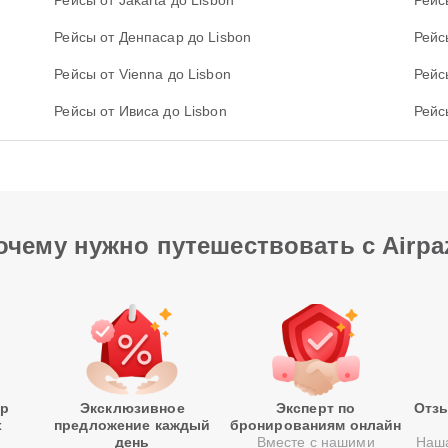
Рейсы от Jakarta до Lisbon
Рейс
Рейсы от Денпасар до Lisbon
Рейс
Рейсы от Vienna до Lisbon
Рейс
Рейсы от Ивиса до Lisbon
Рейс
очему нужно путешествовать с Airpa
р
Эксклюзивное
Эксперт по
Отзы
х
предложение каждый
бронированиям онлайн
день
Вместе с нашими
Наша