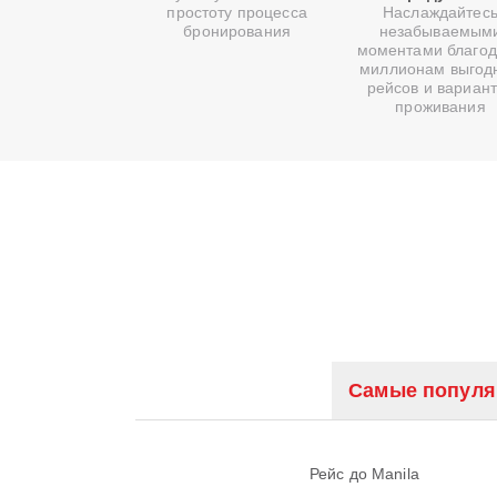
простоту процесса
Наслаждайтес
бронирования
незабываемым
моментами благо
миллионам выгод
рейсов и вариан
проживания
Самые популя
Рейс до Manila