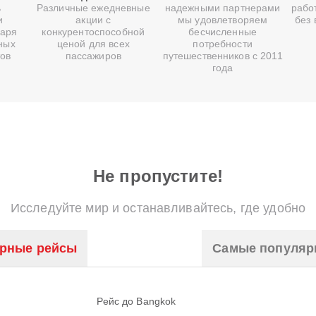
ь
Различные ежедневные
надежными партнерами
рабо
и
акции с
мы удовлетворяем
без
даря
конкурентоспособной
бесчисленные
ных
ценой для всех
потребности
тов
пассажиров
путешественников с 2011
года
Не пропустите!
Исследуйте мир и останавливайтесь, где удобно
рные рейсы
Самые популяр
Рейс до Bangkok