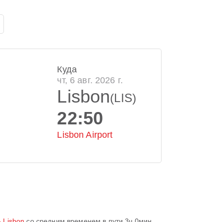
Куда
чт, 6 авг. 2026 г.
Lisbon
(LIS)
22:50
Lisbon Airport
 Lisbon
со средним временем в пути
3ч 0мин
.