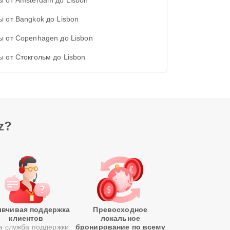
ы от Amsterdam до Lisbon
ы от Bangkok до Lisbon
ы от Copenhagen до Lisbon
ы от Стокгольм до Lisbon
z?
вчивая поддержка
Превосходное
клиентов
локальное
 служба поддержки
бронирование по всему