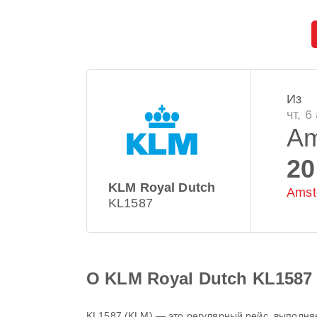
Из
чт, 6
Am
20
KLM Royal Dutch
Amst
KL1587
О KLM Royal Dutch KL1587
KL1587
(
KLM
) — это регулярный рейс, выпол